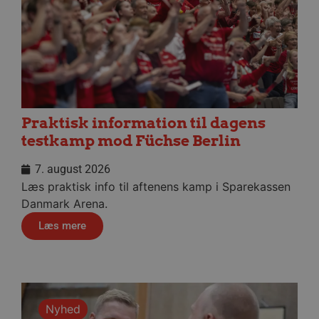
Praktisk information til dagens
testkamp mod Füchse Berlin
7. august 2026
lf-cmp-189350
aalborghaandbold.dk
1 år
Læs praktisk info til aftenens kamp i Sparekassen
Danmark Arena.
Læs mere
Nyhed