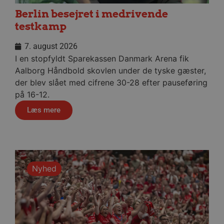
måne
.aalborghaandbold.dk
Berlin besejret i medrivende
testkamp
7. august 2026
I en stopfyldt Sparekassen Danmark Arena fik
Aalborg Håndbold skovlen under de tyske gæster,
__cf_bm
29 minu
Cloudflare Inc.
der blev slået med cifrene 30-28 efter pauseføring
56
.linkedin.com
sekund
på 16-12.
Google Privacy Policy
Læs mere
CookieScriptConsent
4 uger
CookieScript
dag
aalborghaandbold.dk
Nyhed
VISITOR_PRIVACY_METADATA
5 måne
YouTube
4 uge
.youtube.com