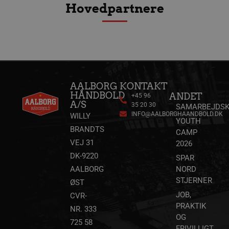
Hovedpartnere
sekunder
VISITOR_INFO1_LIVE
5 måneder
Google LLC
4 uger
.youtube.com
AALBORG
KONTAKT
HÅNDBOLD
ANDET
+45 96
A/S
35 20 30
SAMARBEJDSK
INFO@AALBORGHAANDBOLD.DK
WILLY
YOUTH
FPID
1 år 1
Google
BRANDTS
måned
.aalborghaandbold.dk
CAMP
VEJ 31
2026
DK-9220
SPAR
_fbp
2 måneder
Meta Platform Inc.
4 uger
.aalborghaandbold.dk
AALBORG
NORD
STJERNER
ØST
JOB,
CVR-
lidc
1 dag
Microsoft Corporation
PRAKTIK
NR. 333
.linkedin.com
OG
725 58
FRIVILLIGT