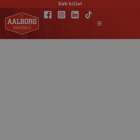
Køb billet
Ny dyst mod KIF
Kolding venter
onsdag