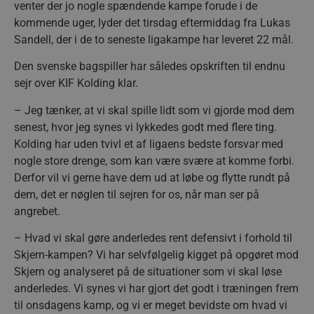
venter der jo nogle spændende kampe forude i de
kommende uger, lyder det tirsdag eftermiddag fra Lukas
Sandell, der i de to seneste ligakampe har leveret 22 mål.
Den svenske bagspiller har således opskriften til endnu
sejr over KIF Kolding klar.
– Jeg tænker, at vi skal spille lidt som vi gjorde mod dem
senest, hvor jeg synes vi lykkedes godt med flere ting.
Kolding har uden tvivl et af ligaens bedste forsvar med
nogle store drenge, som kan være svære at komme forbi.
Derfor vil vi gerne have dem ud at løbe og flytte rundt på
dem, det er nøglen til sejren for os, når man ser på
angrebet.
– Hvad vi skal gøre anderledes rent defensivt i forhold til
Skjern-kampen? Vi har selvfølgelig kigget på opgøret mod
Skjern og analyseret på de situationer som vi skal løse
anderledes. Vi synes vi har gjort det godt i træningen frem
til onsdagens kamp, og vi er meget bevidste om hvad vi