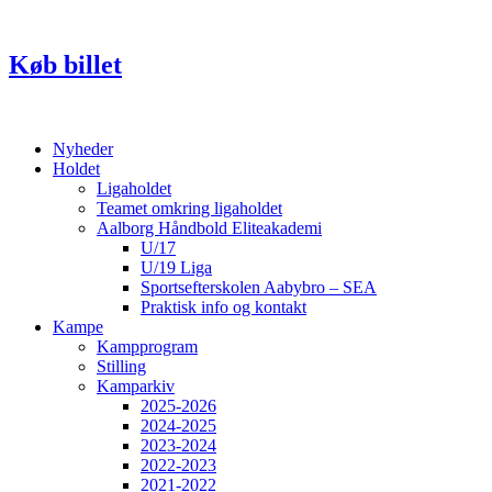
Videre
til
indhold
Køb billet
Nyheder
Holdet
Ligaholdet
Teamet omkring ligaholdet
Aalborg Håndbold Eliteakademi
U/17
U/19 Liga
Sportsefterskolen Aabybro – SEA
Praktisk info og kontakt
Kampe
Kampprogram
Stilling
Kamparkiv
2025-2026
2024-2025
2023-2024
2022-2023
2021-2022