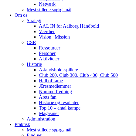
Netværk
Mest stillede spørgsmål
Om os
Strategi
AAL IN for Aalborg Håndbold
Værdier
Vision | Mission
CSR
Ressourcer
Personer
Aktiviteter
Historie
A-landsholdsspillere
Club 200, Club 300, Club 400, Club 500
Hall of fame
Æresmedlemmer
Nummerfredning
Årets fan
Historie og resultater
Top 10 – antal kampe
Magasiner
Administration
Praktisk
Mest stillede spørgsmål
Find vej