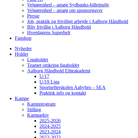
Velgørenhed – ansøg Sydbanks-billetpulje
Velgørenhed – ansøg om sponsorgaver
Presse
Job, praktik og frivilligt arbejde i Aalborg Håndbold
Bliv frivillig i Aalborg Håndbold
Hverdagens Superhelt
Fanshop
Nyheder
Holdet
Ligaholdet
Teamet omkring ligaholdet
Aalborg Håndbold Eliteakademi
U/17
U/19 Liga
Sportsefterskolen Aabybro – SEA
Praktisk info og kontakt
Kampe
Kampprogram
Stilling
Kamparkiv
2025-2026
2024-2025
2023-2024
2022-2023