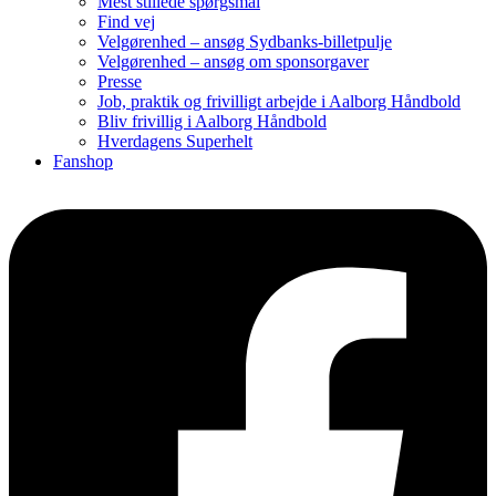
Mest stillede spørgsmål
Find vej
Velgørenhed – ansøg Sydbanks-billetpulje
Velgørenhed – ansøg om sponsorgaver
Presse
Job, praktik og frivilligt arbejde i Aalborg Håndbold
Bliv frivillig i Aalborg Håndbold
Hverdagens Superhelt
Fanshop