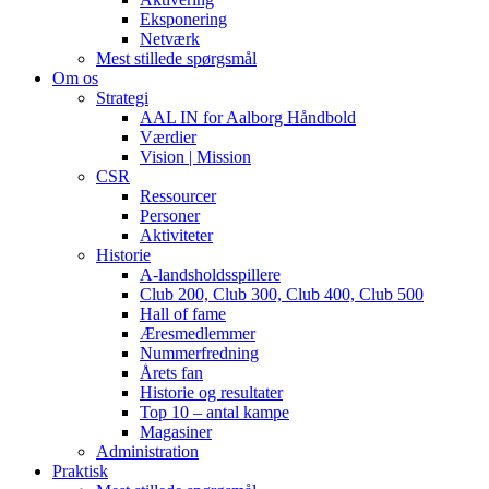
Eksponering
Netværk
Mest stillede spørgsmål
Om os
Strategi
AAL IN for Aalborg Håndbold
Værdier
Vision | Mission
CSR
Ressourcer
Personer
Aktiviteter
Historie
A-landsholdsspillere
Club 200, Club 300, Club 400, Club 500
Hall of fame
Æresmedlemmer
Nummerfredning
Årets fan
Historie og resultater
Top 10 – antal kampe
Magasiner
Administration
Praktisk