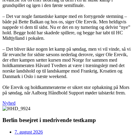
grundspillet og igen i den første semifinale.
– Det var nogle fantastiske kampe med en forrygende stemning –
både på Bette Balkan og hos os, siger Ole Erevik. Men heldigvis
nappede vi dem til sidst. Nu er det en ny turnering og delvist “nye”
hold. Begge hold har skadede spillere, og begge har tabt til HC
Midtjylland i pokalen.
– Det bliver ikke nogen let kamp på søndag, men vi vil vinde, så vi
får revanche for sidste sæsons nederlag derovre, siger Ole Erevik,
der efter kampen sætter kursen mod Norge for sammen med
holdkammeraten Håvard Tvedten at være i træningslejr med det
norske landshold op til landskampe mod Frankrig, Kroatien og
Danmark i Oslo i næste weekend.
Ole Erevik og holdkammeraterne er sikret stor opbakning på Mors
på søndag, når Aalborg Håndbold Support møder talstærkt frem.
Nyhed
Berlin besejret i medrivende testkamp
7. august 2026