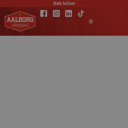
Køb billet
Patrick Wiesmach
ramt af
langtidsskade