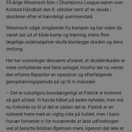
35-årige Wiesmach blev i Champions League-sejren over
Kolstad Håndball den 8. oktober ramt af en skade i
skulderen efter et hændeligt sammenstød.
Wiesmach udgik omgående fra kampen og har siden da
været sat ud af både kamp og træning, mens flere
lægelige undersøgelser skulle klarlægge skaden og dens
omfang.
Her har scanninger desværre afsløret, at skulderskaden er
mere omfattende end først antaget, hvorfor der nu venter
den erfarne fløjspiller en operation og efterfølgende
genoptræningsperiode på op til ni måneder.
– Det er naturligvis brandærgerligt at Patrick er kommet
så galt afsted. Vi havde håbet på bedre nyheder, men må
nu forholde os til at det er sådan det er. Patrick er en
rutineret herre med en vigtig rolle på holdet, men i hans
fravær forventer vi for nuværende at løse udfordringen
ved at benytte Kristian Bjørnsen mere, ligesom det ikke er