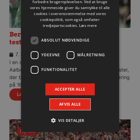
forbedre brugeroplevelsen. Ved at bruge
vores hjemmeside giver du samtykke til alle
cookies i overensstemmelse med vores
cookiepolitik, som også omfatter
tredjepartscookies.
Læs mere
Berlin besejret i medrivende
ABSOLUT NØDVENDIGE
testkamp
7. august 2026
YDEEVNE
MÅLRETNING
I en stopfyldt Sparekassen Danmark Arena fik
Aalborg Håndbold skovlen under de tyske gæster,
FUNKTIONALITET
der blev slået med cifrene 30-28 efter pauseføring
på 16-12.
ACCEPTER ALLE
Læs mere
AFVIS ALLE
VIS DETALJER
Nyhed