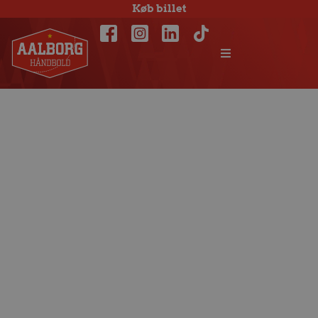
Køb billet
Patrick Wiesmach
skifter til
Bundesligaen
efter sæsonen