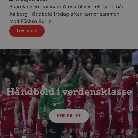
Sparekassen Danmark Arena bliver helt fyldt, når
Aalborg Håndbold fredag aften tørner sammen
VISITOR_PRIVACY_METADATA
5 måne
YouTube
med Füchse Berlin.
4 uge
.youtube.com
Læs mere
Håndbold i verdensklasse
lf-cmp-189350
aalborghaandbold.dk
1 år
KØB BILLET