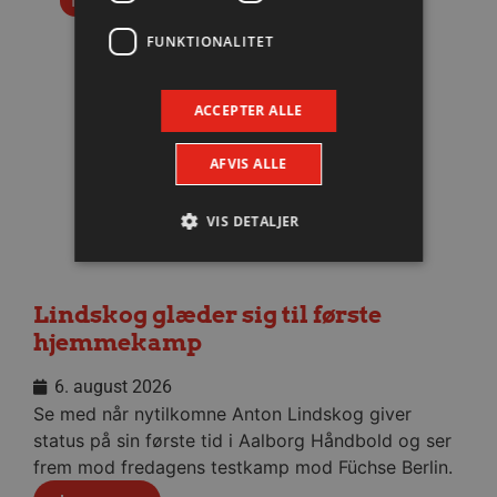
Nyhed
FUNKTIONALITET
ACCEPTER ALLE
AFVIS ALLE
VIS DETALJER
Absolut nødvendige
Ydeevne
Lindskog glæder sig til første
hjemmekamp
Målretning
Funktionalitet
Absolut nødvendige cookies muliggør
6. august 2026
hjemmesidens grundlæggende funktionalitet
Se med når nytilkomne Anton Lindskog giver
såsom brugerlogin og kontoadministration.
Hjemmesiden kan ikke bruges korrekt uden de
status på sin første tid i Aalborg Håndbold og ser
absolut nødvendige cookies.
frem mod fredagens testkamp mod Füchse Berlin.
Navn
Udbyder / Domæne
Udløbsd