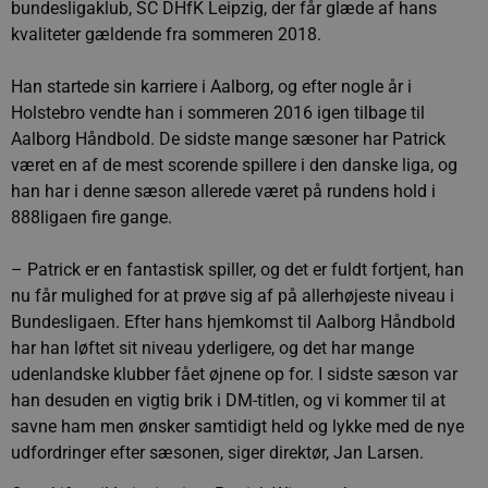
bundesligaklub, SC DHfK Leipzig, der får glæde af hans
kvaliteter gældende fra sommeren 2018.
Han startede sin karriere i Aalborg, og efter nogle år i
Holstebro vendte han i sommeren 2016 igen tilbage til
Aalborg Håndbold. De sidste mange sæsoner har Patrick
været en af de mest scorende spillere i den danske liga, og
han har i denne sæson allerede været på rundens hold i
888ligaen fire gange.
– Patrick er en fantastisk spiller, og det er fuldt fortjent, han
nu får mulighed for at prøve sig af på allerhøjeste niveau i
Bundesligaen. Efter hans hjemkomst til Aalborg Håndbold
har han løftet sit niveau yderligere, og det har mange
udenlandske klubber fået øjnene op for. I sidste sæson var
han desuden en vigtig brik i DM-titlen, og vi kommer til at
savne ham men ønsker samtidigt held og lykke med de nye
udfordringer efter sæsonen, siger direktør, Jan Larsen.