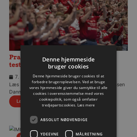
Praktisk information til dagens
Denne hjemmeside
testkamp mod Füchse Berlin
bruger cookies
Denne hjemmeside bruger cookies til at
7. august 2026
forbedre brugeroplevelsen. Ved at bruge
Læs praktisk info til aftenens kamp i Sparekassen
vores hjemmeside giver du samtykke til alle
Danmark Arena.
cookies i overensstemmelse med vores
cookiepolitik, som også omfatter
Læs mere
tredjepartscookies.
Læs mere
ABSOLUT NØDVENDIGE
YDEEVNE
MÅLRETNING