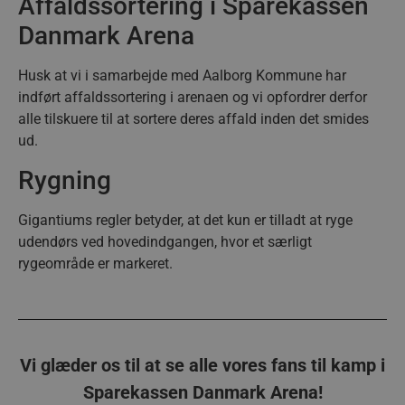
Affaldssortering i Sparekassen
Danmark Arena
CookieScriptConsent
4 uger
CookieScript
dag
aalborghaandbold.dk
Husk at vi i samarbejde med Aalborg Kommune har
indført affaldssortering i arenaen og vi opfordrer derfor
alle tilskuere til at sortere deres affald inden det smides
ud.
Rygning
VISITOR_PRIVACY_METADATA
5 måne
YouTube
4 uge
.youtube.com
Gigantiums regler betyder, at det kun er tilladt at ryge
udendørs ved hovedindgangen, hvor et særligt
rygeområde er markeret.
Vi glæder os til at se alle vores fans til kamp i
Sparekassen Danmark Arena!
lf-cmp-189350
aalborghaandbold.dk
1 år