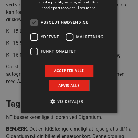
cookiepolitik, som også omfatter
ved vores opstillede caféborde og lytte med, ligesom du
tredjepartscookies.
Læs mere
kan forsyne dig i boderne, hvor der også er kolde
drikkevarer, popcorn og snacks.
ABSOLUT NØDVENDIGE
Kl. 15.00 Spillerne varmer op på banen.
YDEEVNE
MÅLRETNING
Kl. 15.55 Spillerne løber på banen
FUNKTIONALITET
Kl. 16.00 Kampstart Aalborg Håndbold – KIF Kolding
Ca. kl. 17.45 Umiddelbart efter kampen vil der være
ACCEPTER ALLE
autografskrivning i Sparinvest Autograf Area på banen
med Aalborg Håndbolds spillere.
AFVIS ALLE
Tag bussen til kampen!
VIS DETALJER
NT busser kører lige til døren ved Gigantium.
Absolut nødvendige
Ydeevne
BEMÆRK
: Det er IKKE længere muligt at rejse gratis til/fra
Målretning
Funktionalitet
Gigantium på din billet eller sæsonkort. Denne ordning