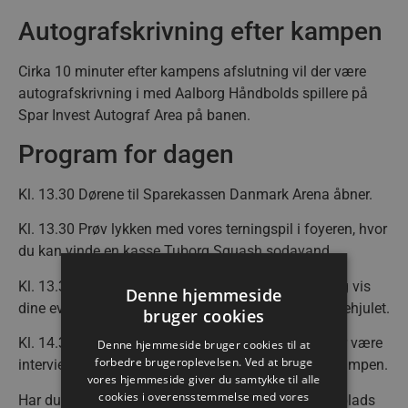
Autografskrivning efter kampen
Cirka 10 minuter efter kampens afslutning vil der være
autografskrivning i med Aalborg Håndbolds spillere på
Spar Invest Autograf Area på banen.
Program for dagen
Kl. 13.30 Dørene til Sparekassen Danmark Arena åbner.
Kl. 13.30 Prøv lykken med vores terningspil i foyeren, hvor
du kan vinde en kasse Tuborg Squash sodavand.
Kl. 13.30 Besøg REMA1000 i fanzonen i arenaen og vis
Denne hjemmeside
dine evner med en bold. Prøv også REMA1000-lykkehjulet.
bruger cookies
Kl. 14.30 Carlsberg Caféen åbner. Fra scenen vil der være
Denne hjemmeside bruger cookies til at
forbedre brugeroplevelsen. Ved at bruge
interviews med spillere og trænere som optakt til kampen.
vores hjemmeside giver du samtykke til alle
cookies i overensstemmelse med vores
Har du ikke billet til Carlsberg Caféen, kan du tage plads