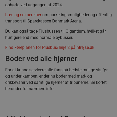
ophørte ved udgangen af 2024.
Absolut nødvendige cookies muliggør
hjemmesidens grundlæggende funktionalitet
Læs og se mere her
om parkeringsmuligheder og offentlig
såsom brugerlogin og kontoadministration.
Hjemmesiden kan ikke bruges korrekt uden de
transport til Sparekassen Danmark Arena.
absolut nødvendige cookies.
Du kan også tage Plusbussen til Gigantium, hvilket går
Navn
Udbyder / Domæne
Udløbsd
hurtigere end med normale bybusser.
/dyna-.*/i
.aalborghaandbold.dk
Sessi
Find køreplanen for Plusbus/linje 2 på ntrejse.dk
_dcid
1 år 
Google
Boder ved alle hjørner
måne
.aalborghaandbold.dk
For at kunne servicere alle fans på bedste mulige vis før
og under kampen, er der nu boder med mad- og
drikkevarer ved samtlige hjørner af tribunerne. Se kortet
herunder for nærmere info.
__cf_bm
29 minu
Cloudflare Inc.
56
.linkedin.com
sekund
Google Privacy Policy