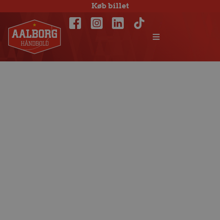
Køb billet
Praktisk
information til
eftermiddagens
opgør mod KIF
Kolding