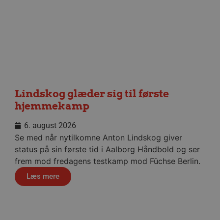
Google
måned
.aalborghaandbold.dk
_fbp
2 måneder
Meta Platform Inc.
4 uger
.aalborghaandbold.dk
lidc
1 dag
Microsoft Corporation
.linkedin.com
Lindskog glæder sig til første
hjemmekamp
HLNewVisitor
aalborghaandbold.dk
1 år
6. august 2026
Se med når nytilkomne Anton Lindskog giver
status på sin første tid i Aalborg Håndbold og ser
frem mod fredagens testkamp mod Füchse Berlin.
YSC
Session
Google LLC
Læs mere
.youtube.com
_ga
1 år 1
Google LLC
måned
.aalborghaandbold.dk