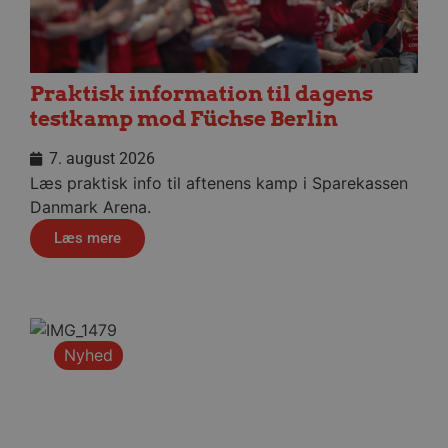
ROLLOUT_TOKEN
4 uger
sekunder
Praktisk information til dagens
testkamp mod Füchse Berlin
FPAU
.aalborghaandbold.dk
2 måneder
7. august 2026
4 uger
Læs praktisk info til aftenens kamp i Sparekassen
HLSession
aalborghaandbold.dk
29 minutter
Danmark Arena.
59
sekunder
Læs mere
VISITOR_INFO1_LIVE
5 måneder
Google LLC
4 uger
.youtube.com
Nyhed
FPID
1 år 1