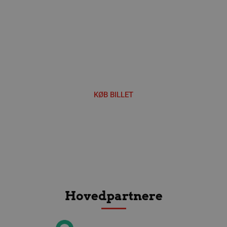
Håndbold i verdensklasse
KØB BILLET
li_gc
5 måneder
LinkedIn Corporation
4 uger
.linkedin.com
__Secure-YNID
.youtube.com
5 måneder
4 uger
Hovedpartnere