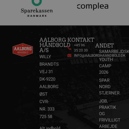
AALBORG
KONTAKT
HÅNDBOLD
ANDET
+45 96
A/S
35 20 30
SAMARBEJDSK
INFO@AALBORGHAANDBOLD.DK
WILLY
YOUTH
BRANDTS
CAMP
VEJ 31
2026
DK-9220
SPAR
AALBORG
NORD
STJERNER
ØST
JOB,
CVR-
PRAKTIK
NR. 333
OG
725 58
FRIVILLIGT
ARBEJDE
Alt indhold