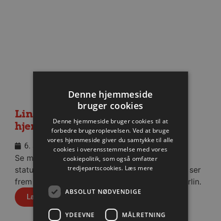
Denne hjemmeside
bruger cookies
Lindskog glæder sig til første
Denne hjemmeside bruger cookies til at
hjemmekamp
forbedre brugeroplevelsen. Ved at bruge
vores hjemmeside giver du samtykke til alle
6. august 2026
cookies i overensstemmelse med vores
Se med når nytilkomne Anton Lindskog giver
cookiepolitik, som også omfatter
tredjepartscookies.
Læs mere
status på sin første tid i Aalborg Håndbold og ser
frem mod fredagens testkamp mod Füchse Berlin.
ABSOLUT NØDVENDIGE
Læs mere
YDEEVNE
MÅLRETNING