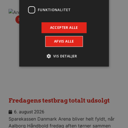
FUNKTIONALITET
Nyhed
ACCEPTER ALLE
AFVIS ALLE
VIS DETALJER
Absolut nødvendige
Ydeevne
Målretning
Funktionalitet
Absolut nødvendige cookies muliggør
Fredagens testbrag totalt udsolgt
hjemmesidens grundlæggende funktionalitet
såsom brugerlogin og kontoadministration.
Hjemmesiden kan ikke bruges korrekt uden de
6. august 2026
absolut nødvendige cookies.
Sparekassen Danmark Arena bliver helt fyldt, når
Navn
Udbyder / Domæne
Udløbsd
Aalborg Håndbold fredag aften tørner sammen