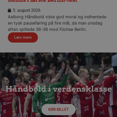
5. august 2026
VISITOR_PRIVACY_METADATA
5 måne
YouTube
Aalborg Håndbold viste god moral og indhentede
4 uge
.youtube.com
en tysk pauseføring på fire mål, da man onsdag
aften spillede 36-36 mod Füchse Berlin.
Læs mere
lf-cmp-189350
aalborghaandbold.dk
1 år
Håndbold i verdensklasse
KØB BILLET