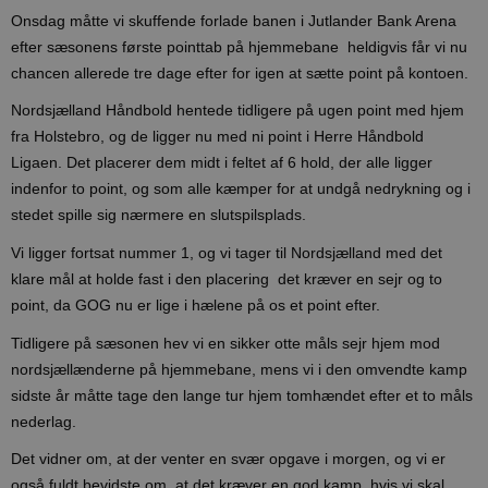
Onsdag måtte vi skuffende forlade banen i Jutlander Bank Arena
efter sæsonens første pointtab på hjemmebane  heldigvis får vi nu
chancen allerede tre dage efter for igen at sætte point på kontoen.
Nordsjælland Håndbold hentede tidligere på ugen point med hjem
fra Holstebro, og de ligger nu med ni point i Herre Håndbold
Ligaen. Det placerer dem midt i feltet af 6 hold, der alle ligger
indenfor to point, og som alle kæmper for at undgå nedrykning og i
stedet spille sig nærmere en slutspilsplads.
Vi ligger fortsat nummer 1, og vi tager til Nordsjælland med det
klare mål at holde fast i den placering  det kræver en sejr og to
point, da GOG nu er lige i hælene på os et point efter.
Tidligere på sæsonen hev vi en sikker otte måls sejr hjem mod
nordsjællænderne på hjemmebane, mens vi i den omvendte kamp
sidste år måtte tage den lange tur hjem tomhændet efter et to måls
nederlag.
Det vidner om, at der venter en svær opgave i morgen, og vi er
også fuldt bevidste om, at det kræver en god kamp, hvis vi skal