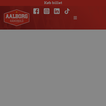
Køb billet
Sæsonens længste
udebanetur venter