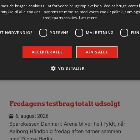
eside bruger cookies til at forbedre brugeroplevelsen. Ved at bruge vore
amtykke til alle cookies i overensstemmelse med vores cookiepolitik, som og
Nyhed
tredjepartscookies.
Læs mere
UT NØDVENDIGE
YDEEVNE
MÅLRETNING
FUN
ACCEPTER ALLE
AFVIS ALLE
VIS DETALJER
Absolut nødvendige
Ydeevne
Målretning
Funktionalitet
Fredagens testbrag totalt udsolgt
 muliggør hjemmesidens grundlæggende funktionalitet såsom brugerlogin og kontoad
n de absolut nødvendige cookies.
6. august 2026
Udbyder / Domæne
Udløbsdato
Beskrivelse
Sparekassen Danmark Arena bliver helt fyldt, når
.aalborghaandbold.dk
Session
Til visning af hjemmesidens funktioner
Aalborg Håndbold fredag aften tørner sammen
1 år 1
Denne cookie bruges til at identificere i
Google
med Füchse Berlin.