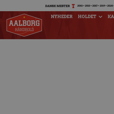
NYHEDER
HOLDET
K
Sagosen og Hellan
landshold