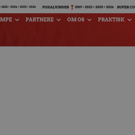
AMPE
PARTNERE
OM OS
PRAKTISK
d blandt fire norske
sudtagelser