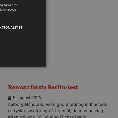
s hjemmeside
så omfatter
Nyhed
KTIONALITET
Remis i første Berlin-test
ministration. Hjemmesiden
5. august 2026
Aalborg Håndbold viste god moral og indhentede
en tysk pauseføring på fire mål, da man onsdag
ndividuelle klienter bag en
aften spillede 36-36 mod Füchse Berlin.