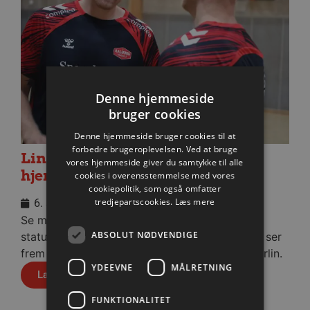
Denne hjemmeside
bruger cookies
Denne hjemmeside bruger cookies til at
forbedre brugeroplevelsen. Ved at bruge
Lindskog glæder sig til første
vores hjemmeside giver du samtykke til alle
hjemmekamp
cookies i overensstemmelse med vores
cookiepolitik, som også omfatter
tredjepartscookies.
Læs mere
6. august 2026
Se med når nytilkomne Anton Lindskog giver
ABSOLUT NØDVENDIGE
status på sin første tid i Aalborg Håndbold og ser
frem mod fredagens testkamp mod Füchse Berlin.
YDEEVNE
MÅLRETNING
Læs mere
FUNKTIONALITET