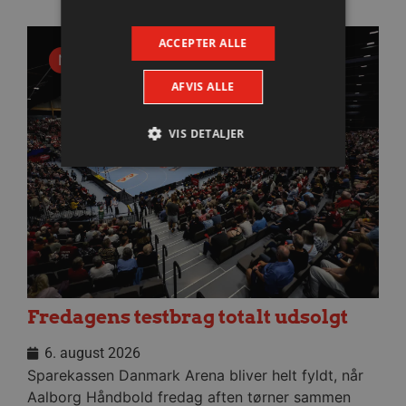
ACCEPTER ALLE
Nyhed
AFVIS ALLE
VIS DETALJER
Absolut nødvendige
Ydeevne
Målretning
Funktionalitet
Absolut nødvendige cookies muliggør
hjemmesidens grundlæggende funktionalitet
såsom brugerlogin og kontoadministration.
Hjemmesiden kan ikke bruges korrekt uden de
Fredagens testbrag totalt udsolgt
absolut nødvendige cookies.
Navn
Udbyder / Domæne
Udløbsd
6. august 2026
Sparekassen Danmark Arena bliver helt fyldt, når
/dyna-.*/i
.aalborghaandbold.dk
Sessi
Aalborg Håndbold fredag aften tørner sammen