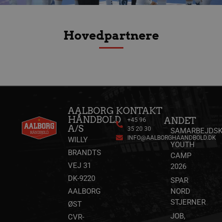
VISITOR_PRIVACY_METADATA
5 måne
YouTube
4 uge
.youtube.com
Hovedpartnere
AALBORG
KONTAKT
HÅNDBOLD
ANDET
+45 96
A/S
35 20 30
SAMARBEJDSK
lf-cmp-189350
aalborghaandbold.dk
1 år
INFO@AALBORGHAANDBOLD.DK
WILLY
YOUTH
BRANDTS
CAMP
VEJ 31
2026
DK-9220
SPAR
AALBORG
NORD
STJERNER
ØST
JOB,
CVR-