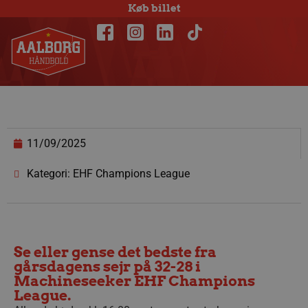
Køb billet
11/09/2025
Kategori: EHF Champions League
Se eller gense det bedste fra
gårsdagens sejr på 32-28 i
Machineseeker EHF Champions
League.