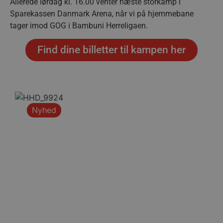
Allerede lørdag kl. 16.00 venter næste storkamp i
Sparekassen Danmark Arena, når vi på hjemmebane
tager imod GOG i Bambuni Herreligaen.
Find dine billetter til kampen her
Nyhed