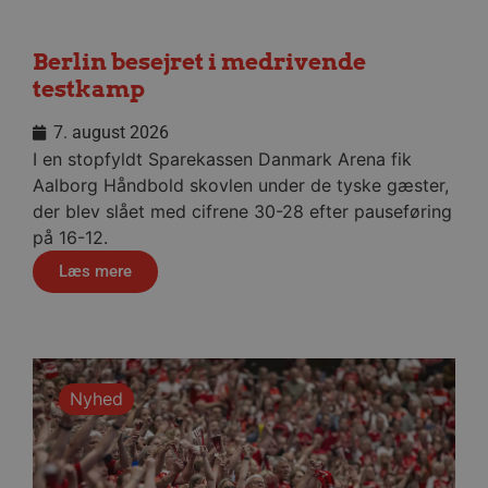
Berlin besejret i medrivende
testkamp
7. august 2026
I en stopfyldt Sparekassen Danmark Arena fik
Aalborg Håndbold skovlen under de tyske gæster,
der blev slået med cifrene 30-28 efter pauseføring
på 16-12.
Læs mere
Nyhed