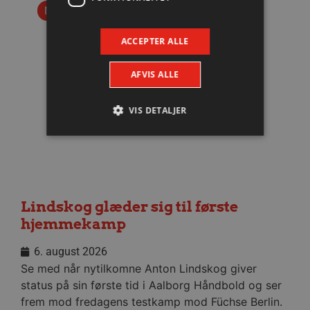
Nyhed
ACCEPTER ALLE
AFVIS ALLE
VIS DETALJER
Absolut nødvendige
Ydeevne
Målretning
Funktionalitet
Lindskog glæder sig til første
Absolut nødvendige cookies muliggør
hjemmesidens grundlæggende funktionalitet
hjemmekamp
såsom brugerlogin og kontoadministration.
Hjemmesiden kan ikke bruges korrekt uden de
6. august 2026
absolut nødvendige cookies.
Se med når nytilkomne Anton Lindskog giver
Navn
Udbyder / Domæne
Udløbsd
status på sin første tid i Aalborg Håndbold og ser
/dyna-.*/i
.aalborghaandbold.dk
Sessi
frem mod fredagens testkamp mod Füchse Berlin.