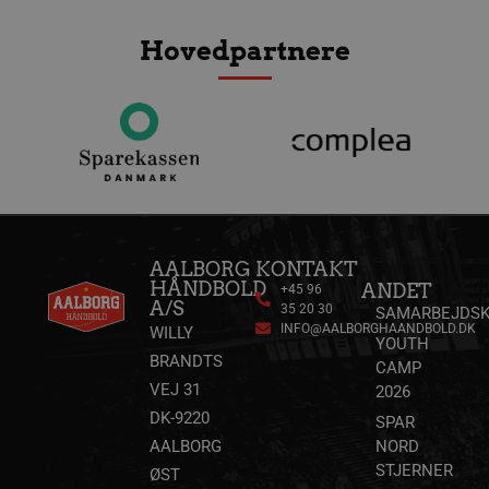
VISITOR_PRIVACY_METADATA
5 måne
YouTube
4 uge
.youtube.com
Hovedpartnere
AALBORG
KONTAKT
HÅNDBOLD
ANDET
+45 96
lf-cmp-189350
aalborghaandbold.dk
1 år
A/S
35 20 30
SAMARBEJDSK
INFO@AALBORGHAANDBOLD.DK
WILLY
YOUTH
BRANDTS
CAMP
VEJ 31
2026
DK-9220
SPAR
AALBORG
NORD
STJERNER
ØST