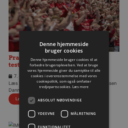
Denne hjemmeside
bruger cookies
Praktisk information til dagens
Denne hjemmeside bruger cookies til at
testkamp mod Füchse Berlin
forbedre brugeroplevelsen. Ved at bruge
vores hjemmeside giver du samtykke til alle
cookies i overensstemmelse med vores
7. august 2026
cookiepolitik, som også omfatter
Læs praktisk info til aftenens kamp i Sparekassen
tredjepartscookies.
Læs mere
Danmark Arena.
Læs mere
ABSOLUT NØDVENDIGE
YDEEVNE
MÅLRETNING
FUNKTIONALITET