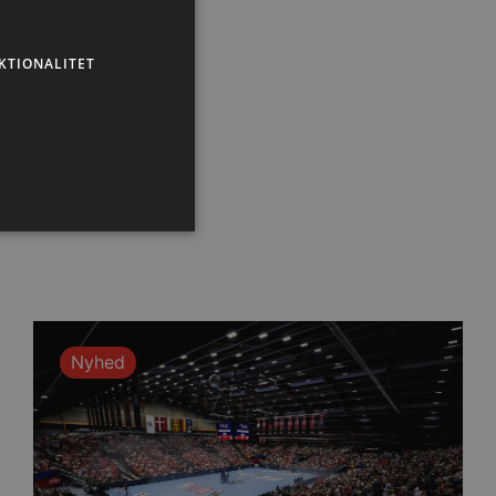
KTIONALITET
ministration. Hjemmesiden
Nyhed
ndividuelle klienter bag en
tillinger pr. klient. Den
g kan ikke fravælges.