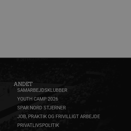
 styr på brugerpræferencer
er; den kan også afgøre, om
 version af Youtube-
g præferencer for at give
isement products such as
ikrer, at dette websted
r på hjemmesiden. Cookien
ske formål samt tilpasse
visninger af indlejrede
ANDET
SAMARBEJDSKLUBBER
 Analytics - som er en
igt anvendte
YOUTH CAMP 2026
elne mellem unikke brugere
 en klient-id. Det er
SPAR NORD STJERNER
og bruges til at beregne
sanalyserapporterne.
JOB, PRAKTIK OG FRIVILLIGT ARBEJDE
af cookies til ikke-
PRIVATLIVSPOLITIK