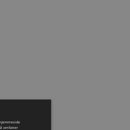
s hjemmeside
så omfatter