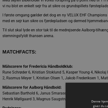
Med sejren bibeholder vi vores forspring på 8 point ned til 
vi nu blot en enkelt sejr fra at sikre os grundspillets førsteplads
I første omgang gælder det dog en ny VELUX EHF Champions Le
med en sejr kan sikre os fjerdepladsen og dermed hjemmebanefo
Til slut skal lyde en stor tak til de medrejsende Aalborg-tilhæng
stemningsfyldt thansen arena.
MATCHFACTS:
Målscorere for Fredericia Håndboldklub:
Rune Schrøder 6, Kristian Stoklund 5, Kasper Young 4, Nikolaj
2, Rasmus Meyer 1, Kristian Olsen 1, Jakob Frederiksen 1, Ma
Målscorere for Aalborg Håndbold:
Sebastian Barthold 6, Janus Smarason 4, Buster Juul 4, Ómar
Henrik Møllgaard 3, Magnus Saugstrup 3, Tobias Ellebæk 2.
Denne hjemm
giver du s