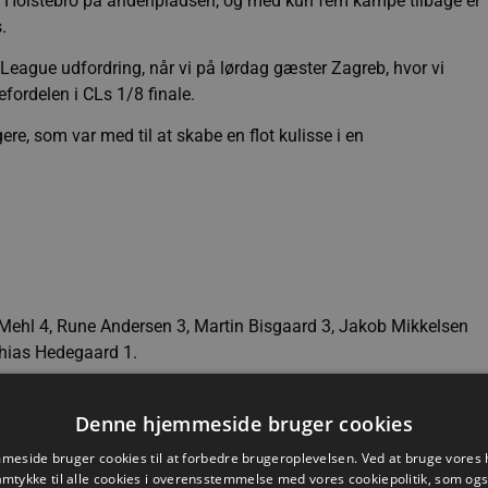
TTH Holstebro på andenpladsen, og med kun fem kampe tilbage er
.
ague udfordring, når vi på lørdag gæster Zagreb, hvor vi
rdelen i CLs 1/8 finale.
ere, som var med til at skabe en flot kulisse i en
 Mehl 4, Rune Andersen 3, Martin Bisgaard 3, Jakob Mikkelsen
thias Hedegaard 1.
Denne hjemmeside bruger cookies
 Ingi Magnússon 4, Mark Strandgaard 4, Mads Christiansen 3,
eside bruger cookies til at forbedre brugeroplevelsen. Ved at bruge vore
amtykke til alle cookies i overensstemmelse med vores cookiepolitik, som og