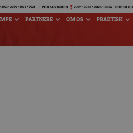
AMPE
PARTNERE
OM OS
PRAKTISK
t opgør i Fredericia