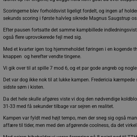
Scoringerne blev forholdsvist ligeligt fordelt, og ingen af hol
sekunds scoring i første halvleg sikrede Magnus Saugstrup os
Efter pausen fortsatte det samme kampbillede indledningsvist
også flere uprovokerede fejl med sig.
Med et kvarter igen tog hjemmeholdet føringen i en kogende tha
knappen  og herefter vendte tingene.
Vi gik over til at spille 7 mod 6, og et par gode angreb og nogle
Det var dog ikke nok til at lukke kampen. Fredericia kæmpede sig
sidste søm i kisten.
Da det hele skulle afgøres viste vi dog den nødvendige koldbl
31-33 med få sekunder tilbage var sejren en realitet.
Kampen var fyldt med højt tempo, men der sneg sig også mange
affære til tider, men med den afgørende coolness, da det virkelig 