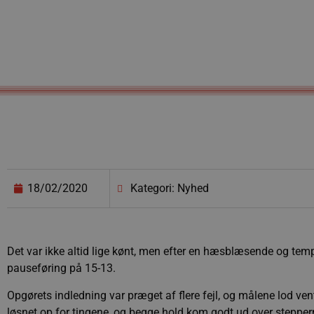
18/02/2020
Kategori: Nyhed
Det var ikke altid lige kønt, men efter en hæsblæsende og tempof
pauseføring på 15-13.
Opgørets indledning var præget af flere fejl, og målene lod ven
løsnet op for tingene, og begge hold kom godt ud over stepper