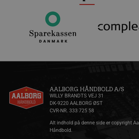
VISITOR_INFO1_LIVE
Go
.y
FPID
Go
.a
_fbp
Me
.a
lidc
Mi
.l
HLNewVisitor
aa
YSC
Go
AALBORG HÅNDBOLD A/S
.y
WILLY BRANDTS VEJ 31
_ga
Go
.a
DK-9220 AALBORG ØST
CVR-NR. 333 725 58
Alt indhold på denne side er copyright A
li_gc
Li
Håndbold.
.l