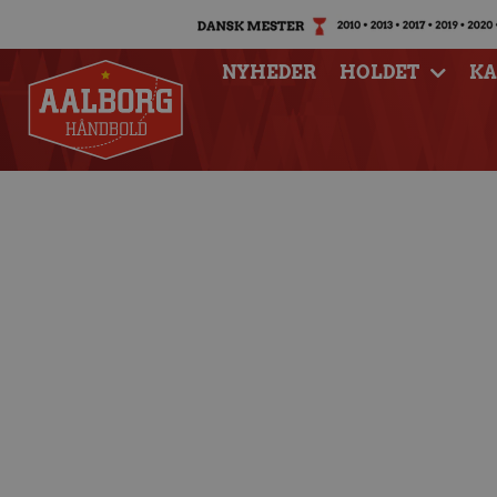
NYHEDER
HOLDET
K
Sejr efter målrig