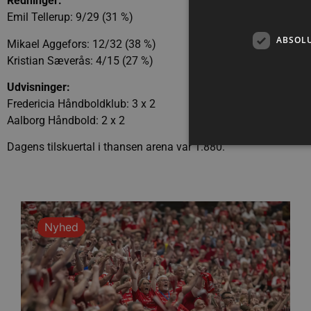
Redninger:
Emil Tellerup: 9/29 (31 %)
ABSOL
Mikael Aggefors: 12/32 (38 %)
Kristian Sæverås: 4/15 (27 %)
Udvisninger:
Fredericia Håndboldklub: 3 x 2
Aalborg Håndbold: 2 x 2
Dagens tilskuertal i thansen arena var 1.880.
Absolut nødvendige cookies
kan ikke bruges korrekt ude
Nyhed
Navn
/dyna-.*/i
_dcid