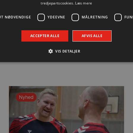
tredjepartscookies.
Læs mere
UT NØDVENDIGE
YDEEVNE
MÅLRETNING
FUN
ACCEPTER ALLE
AFVIS ALLE
VIS DETALJER
Absolut nødvendige
Ydeevne
Målretning
Funktionalitet
 muliggør hjemmesidens grundlæggende funktionalitet såsom brugerlogin og kontoad
n de absolut nødvendige cookies.
Nyhed
Udbyder / Domæne
Udløbsdato
Beskrivelse
.aalborghaandbold.dk
Session
Til visning af hjemmesidens funktioner
1 år 1
Denne cookie bruges til at identificere i
Google
måned
delt IP-adresse og anvende sikkerhedsinds
.aalborghaandbold.dk
er nødvendig for webstedets sikkerhed o