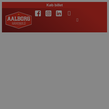
Køb billet
Sejr og nederlag til
U 21 – klar til 1/8-
finale tirsdag