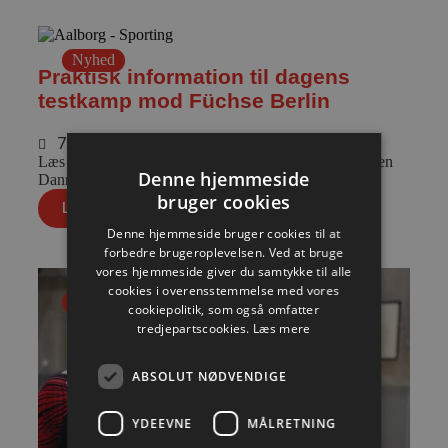
Nyhed
Praktisk information til dagens
testkamp mod Füchse Berlin
7. august 2026
Læs praktisk info til eftermiddagens kamp i Sparekassen
Denne hjemmeside
Danmark Arena.
bruger cookies
Læs mere
Denne hjemmeside bruger cookies til at
forbedre brugeroplevelsen. Ved at bruge
vores hjemmeside giver du samtykke til alle
cookies i overensstemmelse med vores
Nyhed
cookiepolitik, som også omfatter
tredjepartscookies.
Læs mere
ABSOLUT NØDVENDIGE
YDEEVNE
MÅLRETNING