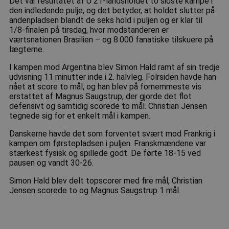
Det var resultatet af U 21-landsholdet to sidste kampe i
den indledende pulje, og det betyder, at holdet slutter på
andenpladsen blandt de seks hold i puljen og er klar til
1/8-finalen på tirsdag, hvor modstanderen er
værtsnationen Brasilien – og 8.000 fanatiske tilskuere på
lægterne.
I kampen mod Argentina blev Simon Hald ramt af sin tredje
udvisning 11 minutter inde i 2. halvleg. Folrsiden havde han
nået at score to mål, og han blev på fornemmeste vis
erstattet af Magnus Saugstrup, der gjorde det flot
defensivt og samtidig scorede to mål. Christian Jensen
tegnede sig for et enkelt mål i kampen.
Danskerne havde det som forventet svært mod Frankrig i
kampen om førstepladsen i puljen. Franskmændene var
stærkest fysisk og spillede godt. De førte 18-15 ved
pausen og vandt 30-26.
Simon Hald blev delt topscorer med fire mål, Christian
Jensen scorede to og Magnus Saugstrup 1 mål.