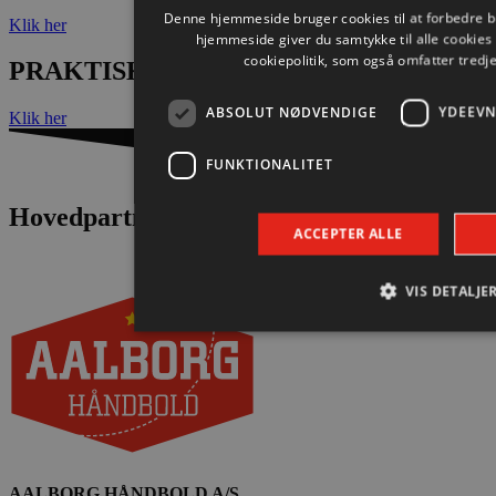
Denne hjemmeside bruger cookies til at forbedre b
Klik her
hjemmeside giver du samtykke til alle cookie
cookiepolitik, som også omfatter tredj
PRAKTISK INFORMATION
ABSOLUT NØDVENDIGE
YDEEVN
Klik her
FUNKTIONALITET
Hovedpartnere
ACCEPTER ALLE
VIS DETALJE
Absolut nødvendige
Ydeevne
Mål
Absolut nødvendige cookies muliggør hjemmesidens gru
brugerlogin og kontoadministration. Hjemmesiden kan ik
nødvendige cookies.
Navn
Udbyder / Domæne
AALBORG HÅNDBOLD A/S