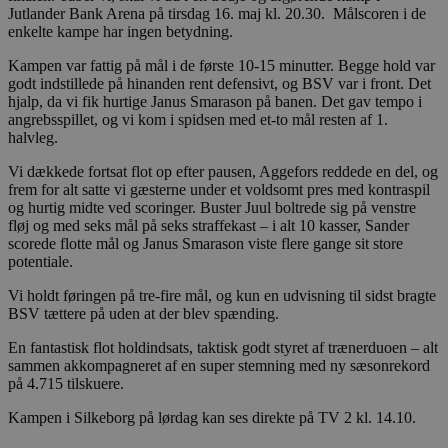
Jutlander Bank Arena på tirsdag 16. maj kl. 20.30. Målscoren i de
enkelte kampe har ingen betydning.
Kampen var fattig på mål i de første 10-15 minutter. Begge hold var
godt indstillede på hinanden rent defensivt, og BSV var i front. Det
hjalp, da vi fik hurtige Janus Smarason på banen. Det gav tempo i
angrebsspillet, og vi kom i spidsen med et-to mål resten af 1.
halvleg.
Vi dækkede fortsat flot op efter pausen, Aggefors reddede en del, og
frem for alt satte vi gæsterne under et voldsomt pres med kontraspil
og hurtig midte ved scoringer. Buster Juul boltrede sig på venstre
fløj og med seks mål på seks straffekast – i alt 10 kasser, Sander
scorede flotte mål og Janus Smarason viste flere gange sit store
potentiale.
Vi holdt føringen på tre-fire mål, og kun en udvisning til sidst bragte
BSV tættere på uden at der blev spænding.
En fantastisk flot holdindsats, taktisk godt styret af trænerduoen – alt
sammen akkompagneret af en super stemning med ny sæsonrekord
på 4.715 tilskuere.
Kampen i Silkeborg på lørdag kan ses direkte på TV 2 kl. 14.10.