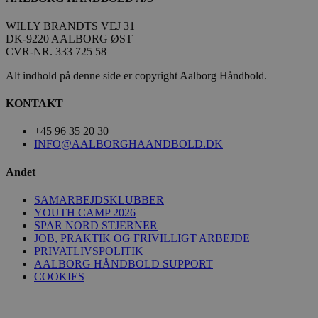
/dyna-.*/i
.aalborghaandbold.dk
WILLY BRANDTS VEJ 31
DK-9220 AALBORG ØST
CVR-NR. 333 725 58
_dcid
Google
.aalborghaandbold.dk
Alt indhold på denne side er copyright Aalborg Håndbold.
KONTAKT
+45 96 35 20 30
INFO@AALBORGHAANDBOLD.DK
__cf_bm
Cloudflare Inc.
Andet
.linkedin.com
SAMARBEJDSKLUBBER
YOUTH CAMP 2026
SPAR NORD STJERNER
JOB, PRAKTIK OG FRIVILLIGT ARBEJDE
PRIVATLIVSPOLITIK
CookieScriptConsent
CookieScript
AALBORG HÅNDBOLD SUPPORT
aalborghaandbold.dk
COOKIES