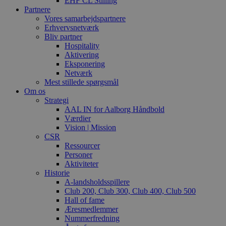
EHF CL Stilling
Partnere
Vores samarbejdspartnere
Erhvervsnetværk
Bliv partner
Hospitality
Aktivering
Eksponering
Netværk
Mest stillede spørgsmål
Om os
Strategi
AAL IN for Aalborg Håndbold
Værdier
Vision | Mission
CSR
Ressourcer
Personer
Aktiviteter
Historie
A-landsholdsspillere
Club 200, Club 300, Club 400, Club 500
Hall of fame
Æresmedlemmer
Nummerfredning