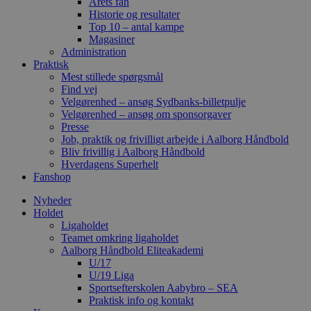
Årets fan
Historie og resultater
Top 10 – antal kampe
Magasiner
Administration
Praktisk
Mest stillede spørgsmål
Find vej
Velgørenhed – ansøg Sydbanks-billetpulje
Velgørenhed – ansøg om sponsorgaver
Presse
Job, praktik og frivilligt arbejde i Aalborg Håndbold
Bliv frivillig i Aalborg Håndbold
Hverdagens Superhelt
Fanshop
Nyheder
Holdet
Ligaholdet
Teamet omkring ligaholdet
Aalborg Håndbold Eliteakademi
U/17
U/19 Liga
Sportsefterskolen Aabybro – SEA
Praktisk info og kontakt