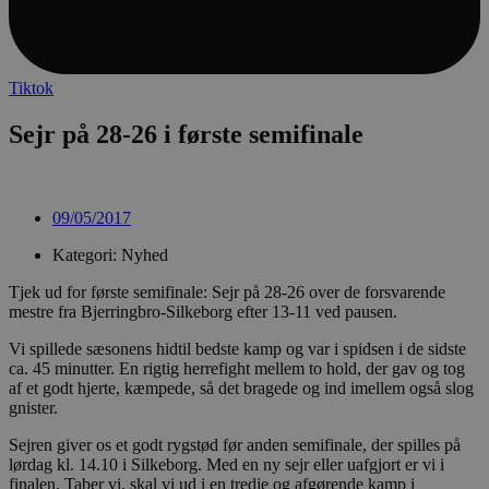
Tiktok
Sejr på 28-26 i første semifinale
09/05/2017
Kategori: Nyhed
Tjek ud for første semifinale: Sejr på 28-26 over de forsvarende
mestre fra Bjerringbro-Silkeborg efter 13-11 ved pausen.
Vi spillede sæsonens hidtil bedste kamp og var i spidsen i de sidste
ca. 45 minutter. En rigtig herrefight mellem to hold, der gav og tog
af et godt hjerte, kæmpede, så det bragede og ind imellem også slog
gnister.
Sejren giver os et godt rygstød før anden semifinale, der spilles på
lørdag kl. 14.10 i Silkeborg. Med en ny sejr eller uafgjort er vi i
finalen. Taber vi, skal vi ud i en tredje og afgørende kamp i