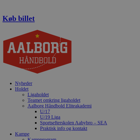
Videre
til
indhold
Køb billet
Nyheder
Holdet
Ligaholdet
Teamet omkring ligaholdet
Aalborg Håndbold Eliteakademi
U/17
U/19 Liga
Sportsefterskolen Aabybro – SEA
Praktisk info og kontakt
Kampe
Kampprogram