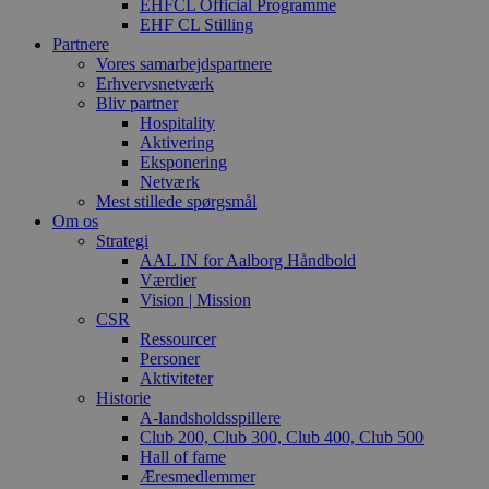
EHFCL Official Programme
EHF CL Stilling
Partnere
Vores samarbejdspartnere
Erhvervsnetværk
Bliv partner
Hospitality
Aktivering
Eksponering
Netværk
Mest stillede spørgsmål
Om os
Strategi
AAL IN for Aalborg Håndbold
Værdier
Vision | Mission
CSR
Ressourcer
Personer
Aktiviteter
Historie
A-landsholdsspillere
Club 200, Club 300, Club 400, Club 500
Hall of fame
Æresmedlemmer