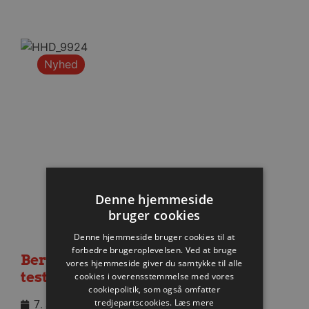
Nyhed
Denne hjemmeside
bruger cookies
Denne hjemmeside bruger cookies til at
forbedre brugeroplevelsen. Ved at bruge
Berlin besejret i medrivende
vores hjemmeside giver du samtykke til alle
testkamp
cookies i overensstemmelse med vores
cookiepolitik, som også omfatter
tredjepartscookies.
Læs mere
7. august 2026