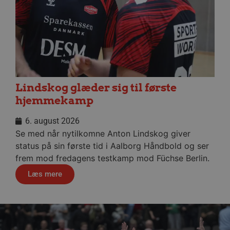
CookieScriptConsent
4 uger
CookieScript
dag
aalborghaandbold.dk
VISITOR_PRIVACY_METADATA
5 måne
YouTube
Lindskog glæder sig til første
4 uge
.youtube.com
hjemmekamp
6. august 2026
Se med når nytilkomne Anton Lindskog giver
status på sin første tid i Aalborg Håndbold og ser
frem mod fredagens testkamp mod Füchse Berlin.
Læs mere
lf-cmp-189350
aalborghaandbold.dk
1 år