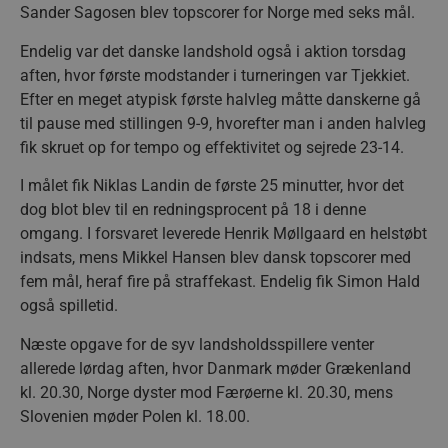
Sander Sagosen blev topscorer for Norge med seks mål.
Endelig var det danske landshold også i aktion torsdag
aften, hvor første modstander i turneringen var Tjekkiet.
Efter en meget atypisk første halvleg måtte danskerne gå
til pause med stillingen 9-9, hvorefter man i anden halvleg
fik skruet op for tempo og effektivitet og sejrede 23-14.
I målet fik Niklas Landin de første 25 minutter, hvor det
dog blot blev til en redningsprocent på 18 i denne
omgang. I forsvaret leverede Henrik Møllgaard en helstøbt
indsats, mens Mikkel Hansen blev dansk topscorer med
fem mål, heraf fire på straffekast. Endelig fik Simon Hald
også spilletid.
Næste opgave for de syv landsholdsspillere venter
allerede lørdag aften, hvor Danmark møder Grækenland
kl. 20.30, Norge dyster mod Færøerne kl. 20.30, mens
Slovenien møder Polen kl. 18.00.