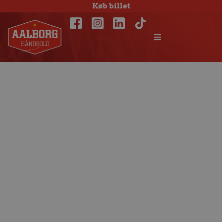
Køb billet
Sejre til alle mand
i første runde ved
EM