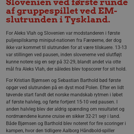
Slovenien ved første runde
af gruppespillet ved EM-
slutrunden i Tyskland.
For Aleks Vlah og Slovenien var modstanderen i første
puljespilskamp miniput-nationen fra Færøerne, der dog
ikke var kommet til slutrunden for at være tilskuere. 13-13
var stillingen ved pausen, inden slovenerne ved slutfløjt
kunne notere sig en sejr på 32-29, blandt andet via otte
mål fra Aleks Vlah, der således blev topscorer for sit hold.
For Kristian Bjørnsen og Sebastian Barthold bød første
opgør ved slutrunden på en dyst mod Polen. Efter en lidt
tøvende start fandt det norske mandskab rytmen i løbet
af første halvleg, og førte fortjent 15-10 ved pausen. I
anden halvleg blev der aldrig spænding om resultatet og
nordmændene kunne cruise en sikker 32-21 sejr i land.
Både Bjørnsen og Barthold blev noteret for fire scoringer i
kampen, hvor den tidligere Aalborg Håndbold-spiller