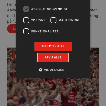
I en stopfyldt Sparekassen Danmark Arena fik
ABSOLUT NØDVENDIGE
Aalborg Håndbold skovlen under de tyske gæster,
der blev slået med cifrene 30-28 efter pauseføring
YDEEVNE
MÅLRETNING
på 16-12.
Læs mere
FUNKTIONALITET
ACCEPTER ALLE
Nyhed
AFVIS ALLE
VIS DETALJER
Absolut nødvendige
Ydeevne
Målretning
Funktionalitet
Absolut nødvendige cookies muliggør