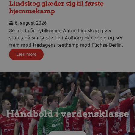
Lindskog glæder sig til første
hjemmekamp
__cf_bm
29 minu
Cloudflare Inc.
56
.linkedin.com
sekund
6. august 2026
Se med når nytilkomne Anton Lindskog giver
Google Privacy Policy
status på sin første tid i Aalborg Håndbold og ser
frem mod fredagens testkamp mod Füchse Berlin.
CookieScriptConsent
4 uger
CookieScript
Læs mere
dag
aalborghaandbold.dk
VISITOR_PRIVACY_METADATA
5 måne
YouTube
4 uge
.youtube.com
Håndbold i verdensklasse