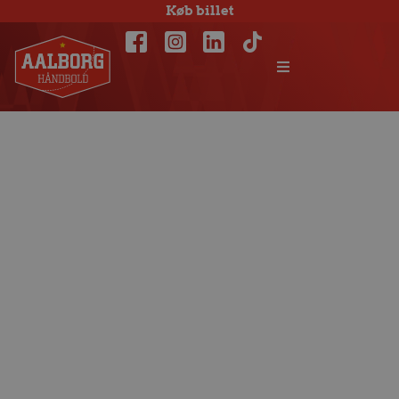
Køb billet
Seks Aalborg-
spillere med i
udviklingstruppen