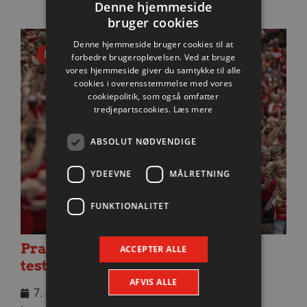
Denne hjemmeside
bruger cookies
Denne hjemmeside bruger cookies til at
Nyhed
forbedre brugeroplevelsen. Ved at bruge
vores hjemmeside giver du samtykke til alle
cookies i overensstemmelse med vores
cookiepolitik, som også omfatter
tredjepartscookies.
Læs mere
ABSOLUT NØDVENDIGE
YDEEVNE
MÅLRETNING
FUNKTIONALITET
Praktisk information til dagens
ACCEPTER ALLE
testkamp mod Füchse Berlin
AFVIS ALLE
7. august 2026