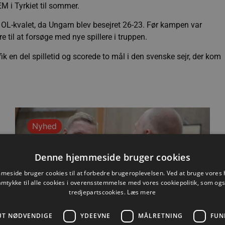
M i Tyrkiet til sommer.
OL-kvalet, da Ungarn blev besejret 26-23. Før kampen var
e til at forsøge med nye spillere i truppen.
k en del spilletid og scorede to mål i den svenske sejr, der kom
Nyhed
Denne hjemmeside bruger cookies
eside bruger cookies til at forbedre brugeroplevelsen. Ved at bruge vore
amtykke til alle cookies i overensstemmelse med vores cookiepolitik, som og
tredjepartscookies.
Læs mere
UT NØDVENDIGE
YDEEVNE
MÅLRETNING
FUN