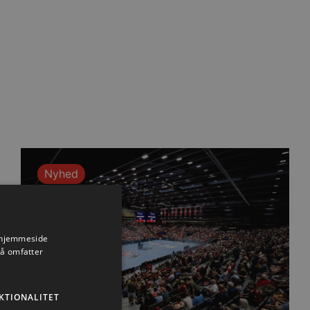
Nyhed
s hjemmeside
så omfatter
KTIONALITET