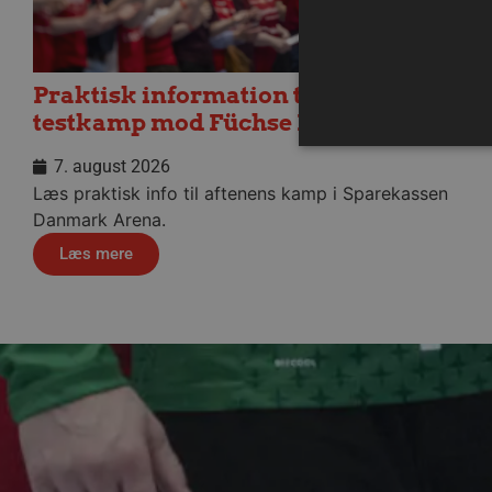
Praktisk information til dagens
testkamp mod Füchse Berlin
7. august 2026
Læs praktisk info til aftenens kamp i Sparekassen
Danmark Arena.
Absolut nødvendige cookies
kan ikke bruges korrekt ude
Læs mere
Navn
/dyna-.*/i
_dcid
__cf_bm
CookieScriptConsent