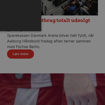
Fredagens testbrag totalt udsolgt
6. august 2026
Sparekassen Danmark Arena bliver helt fyldt, når
Aalborg Håndbold fredag aften tørner sammen
med Füchse Berlin.
ministration. Hjemmesiden
Læs mere
ndividuelle klienter bag en
tillinger pr. klient. Den
g kan ikke fravælges.
em mennesker og bots.
 lave gyldige rapporter om
m-tjenesten til at huske
 Det er nødvendigt, at