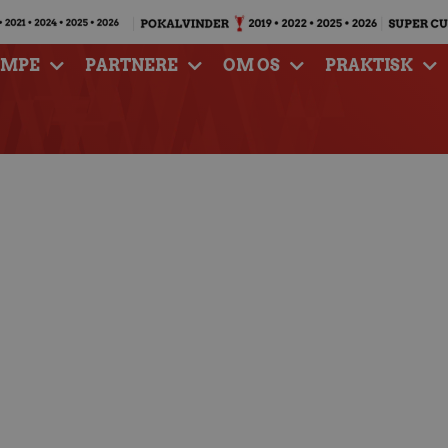
AMPE
PARTNERE
OM OS
PRAKTISK
n Larsen i sejr over
land