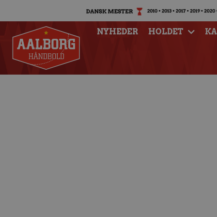
NYHEDER
HOLDET
K
Seks mål af Marti
Rus