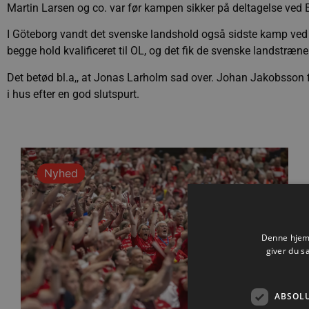
Martin Larsen og co. var før kampen sikker på deltagelse ved E
I Göteborg vandt det svenske landshold også sidste kamp ved 
begge hold kvalificeret til OL, og det fik de svenske landstræner
Det betød bl.a,, at Jonas Larholm sad over. Johan Jakobsson fi
i hus efter en god slutspurt.
Nyhed
Denne hjemm
giver du s
ABSOL