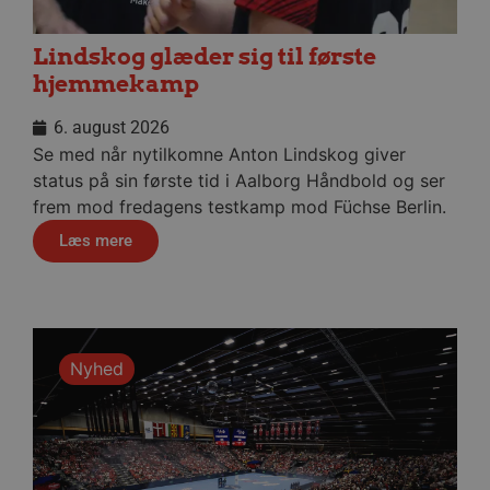
Absolut nødvendige cookies muliggør
hjemmesidens grundlæggende funktionalitet
såsom brugerlogin og kontoadministration.
Lindskog glæder sig til første
Hjemmesiden kan ikke bruges korrekt uden de
absolut nødvendige cookies.
hjemmekamp
Navn
Udbyder / Domæne
Udløbsd
6. august 2026
/dyna-.*/i
.aalborghaandbold.dk
Sessi
Se med når nytilkomne Anton Lindskog giver
status på sin første tid i Aalborg Håndbold og ser
_dcid
1 år 
Google
frem mod fredagens testkamp mod Füchse Berlin.
måne
.aalborghaandbold.dk
Læs mere
Nyhed
__cf_bm
29 minu
Cloudflare Inc.
56
.linkedin.com
sekund
Google Privacy Policy