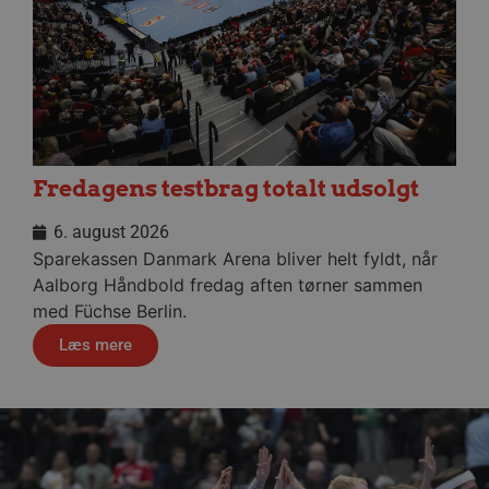
CookieScriptConsent
4 uger
CookieScript
dag
aalborghaandbold.dk
Fredagens testbrag totalt udsolgt
VISITOR_PRIVACY_METADATA
5 måne
YouTube
4 uge
.youtube.com
6. august 2026
Sparekassen Danmark Arena bliver helt fyldt, når
Aalborg Håndbold fredag aften tørner sammen
med Füchse Berlin.
Læs mere
lf-cmp-189350
aalborghaandbold.dk
1 år