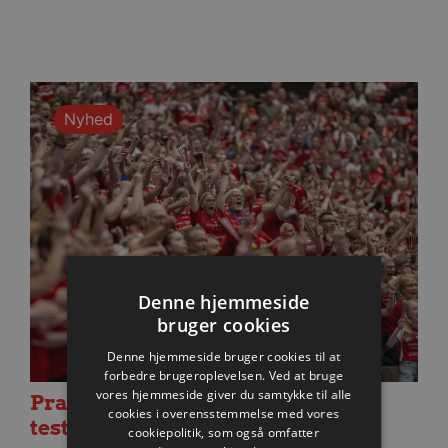
Nyhed
Denne hjemmeside
bruger cookies
Denne hjemmeside bruger cookies til at
forbedre brugeroplevelsen. Ved at bruge
vores hjemmeside giver du samtykke til alle
Praktisk information til dagens
cookies i overensstemmelse med vores
testkamp mod Füchse Berlin
cookiepolitik, som også omfatter