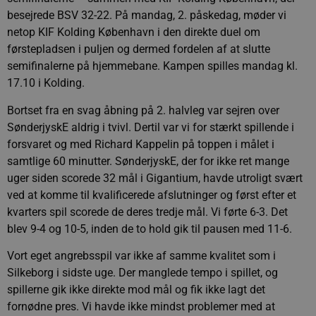
besejrede BSV 32-22. På mandag, 2. påskedag, møder vi
netop KIF Kolding København i den direkte duel om
førstepladsen i puljen og dermed fordelen af at slutte
semifinalerne på hjemmebane. Kampen spilles mandag kl.
17.10 i Kolding.
Bortset fra en svag åbning på 2. halvleg var sejren over
SønderjyskE aldrig i tvivl. Dertil var vi for stærkt spillende i
forsvaret og med Richard Kappelin på toppen i målet i
samtlige 60 minutter. SønderjyskE, der for ikke ret mange
uger siden scorede 32 mål i Gigantium, havde utroligt svært
ved at komme til kvalificerede afslutninger og først efter et
kvarters spil scorede de deres tredje mål. Vi førte 6-3. Det
blev 9-4 og 10-5, inden de to hold gik til pausen med 11-6.
Vort eget angrebsspil var ikke af samme kvalitet som i
Silkeborg i sidste uge. Der manglede tempo i spillet, og
spillerne gik ikke direkte mod mål og fik ikke lagt det
fornødne pres. Vi havde ikke mindst problemer med at