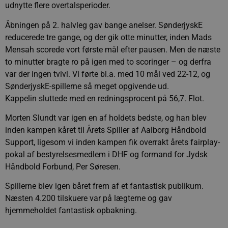
udnytte flere overtalsperioder.
Åbningen på 2. halvleg gav bange anelser. SønderjyskE
reducerede tre gange, og der gik otte minutter, inden Mads
Mensah scorede vort første mål efter pausen. Men de næste
to minutter bragte ro på igen med to scoringer – og derfra
var der ingen tvivl. Vi førte bl.a. med 10 mål ved 22-12, og
SønderjyskE-spillerne så meget opgivende ud.
Kappelin sluttede med en redningsprocent på 56,7. Flot.
Morten Slundt var igen en af holdets bedste, og han blev
inden kampen kåret til Årets Spiller af Aalborg Håndbold
Support, ligesom vi inden kampen fik overrakt årets fairplay-
pokal af bestyrelsesmedlem i DHF og formand for Jydsk
Håndbold Forbund, Per Søresen.
Spillerne blev igen båret frem af et fantastisk publikum.
Næsten 4.200 tilskuere var på lægterne og gav
hjemmeholdet fantastisk opbakning.