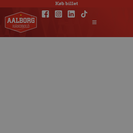
Køb billet
Semifinalen
sikret efter sikker
sejr over
Sønderjyske i
Gigantium