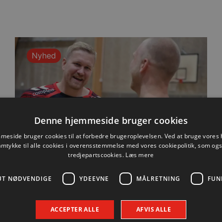
Nyhed
Denne hjemmeside bruger cookies
eside bruger cookies til at forbedre brugeroplevelsen. Ved at bruge vore
amtykke til alle cookies i overensstemmelse med vores cookiepolitik, som og
tredjepartscookies.
Læs mere
UT NØDVENDIGE
YDEEVNE
MÅLRETNING
FUN
Lindskog glæder sig til første
hjemmekamp
ACCEPTER ALLE
AFVIS ALLE