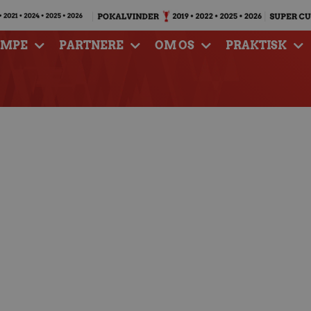
AMPE
PARTNERE
OM OS
PRAKTISK
ta’ med til Brøndby