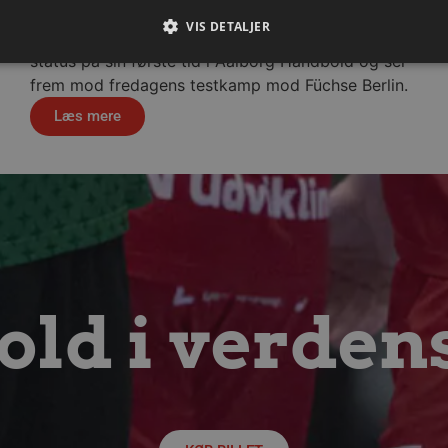
6. august 2026
VIS DETALJER
Se med når nytilkomne Anton Lindskog giver
status på sin første tid i Aalborg Håndbold og ser
frem mod fredagens testkamp mod Füchse Berlin.
Absolut nødvendige
Ydeevne
Målretning
Funktionalitet
Læs mere
 muliggør hjemmesidens grundlæggende funktionalitet såsom brugerlogin og kontoad
n de absolut nødvendige cookies.
Udbyder / Domæne
Udløbsdato
Beskrivelse
.aalborghaandbold.dk
Session
Til visning af hjemmesidens funktioner
1 år 1
Denne cookie bruges til at identificere i
Google
måned
delt IP-adresse og anvende sikkerhedsinds
.aalborghaandbold.dk
er nødvendig for webstedets sikkerhed o
29 minutter
Denne cookie bruges til at skelne mell
Cloudflare Inc.
ld i verden
56
Dette er gavnligt for hjemmesiden for at
.linkedin.com
sekunder
brugen af deres hjemmeside.
4 uger 2
Denne cookie bruges af Cookie-Script.co
CookieScript
dage
præferencer om samtykke til besøgende.
aalborghaandbold.dk
cy
Cookie-Script.com cookiebanner fungere
ATA
5 måneder
Denne cookie bruges til at gemme brug
YouTube
4 uger
privatlivsvalg for deres interaktion med 
.youtube.com
data på den besøgendes samtykke om fors