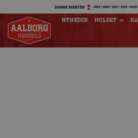
NYHEDER
HOLDET
K
Sidste chance – 