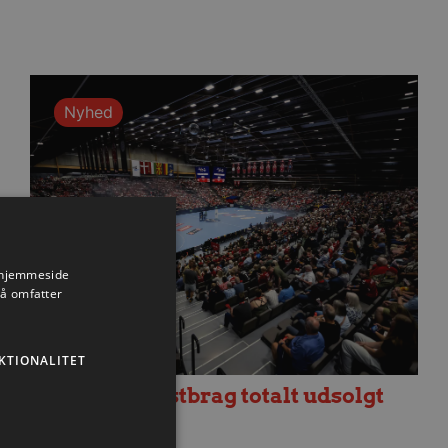
Nyhed
s hjemmeside
så omfatter
KTIONALITET
Fredagens testbrag totalt udsolgt
6. august 2026