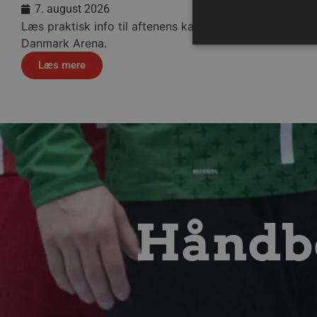
7. august 2026
Læs praktisk info til aftenens kamp i Sparekassen
Danmark Arena.
Læs mere
Absolut nødvendige cookies
kan ikke bruges korrekt ude
Navn
/dyna-.*/i
_dcid
__cf_bm
Håndbo
CookieScriptConsent
Google Privacy Poli
VISITOR_PRIVACY_METAD