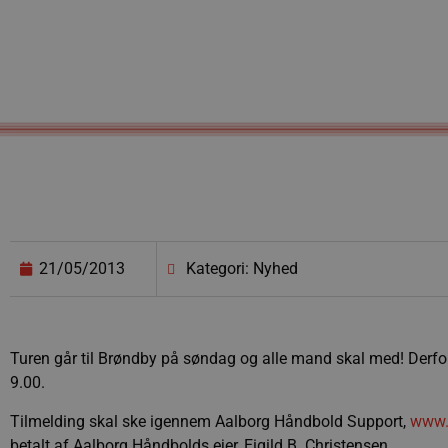
21/05/2013
Kategori: Nyhed
Turen går til Brøndby på søndag og alle mand skal med! Derfor er 
9.00.
Tilmelding skal ske igennem Aalborg Håndbold Support,
www.
betalt af Aalborg Håndbolds ejer, Eigild B. Christensen.