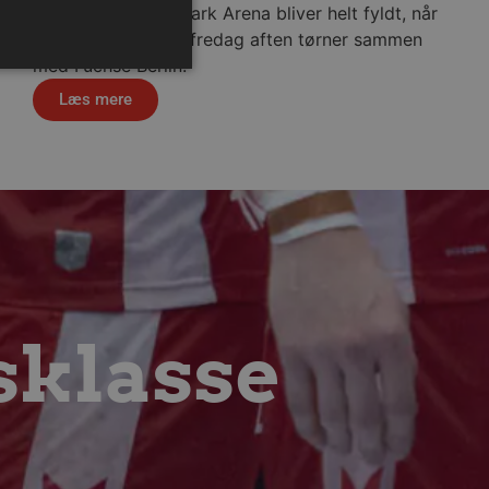
Sparekassen Danmark Arena bliver helt fyldt, når
Aalborg Håndbold fredag aften tørner sammen
med Füchse Berlin.
Læs mere
ministration. Hjemmesiden
ndividuelle klienter bag en
tillinger pr. klient. Den
g kan ikke fravælges.
em mennesker og bots.
sklasse
 lave gyldige rapporter om
m-tjenesten til at huske
 Det er nødvendigt, at
r korrekt.
erens samtykke og
webstedet. Det registrerer
kellige politikker for