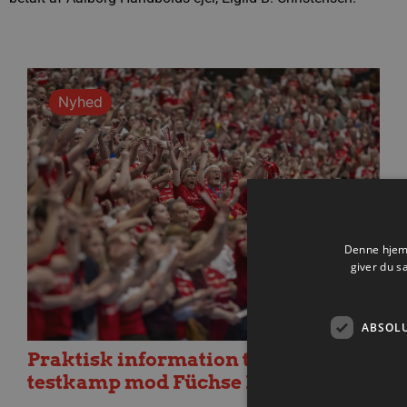
Nyhed
Denne hjemm
giver du s
ABSOL
Praktisk information til dagens
testkamp mod Füchse Berlin