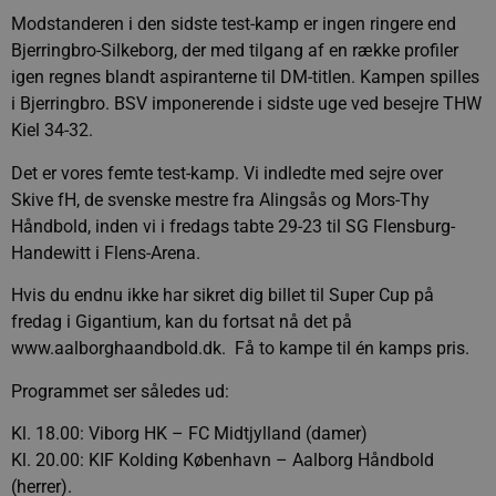
Modstanderen i den sidste test-kamp er ingen ringere end
Bjerringbro-Silkeborg, der med tilgang af en række profiler
igen regnes blandt aspiranterne til DM-titlen. Kampen spilles
i Bjerringbro. BSV imponerende i sidste uge ved besejre THW
Kiel 34-32.
Det er vores femte test-kamp. Vi indledte med sejre over
Skive fH, de svenske mestre fra Alingsås og Mors-Thy
Håndbold, inden vi i fredags tabte 29-23 til SG Flensburg-
Handewitt i Flens-Arena.
Hvis du endnu ikke har sikret dig billet til Super Cup på
fredag i Gigantium, kan du fortsat nå det på
www.aalborghaandbold.dk. Få to kampe til én kamps pris.
Programmet ser således ud:
Kl. 18.00: Viborg HK – FC Midtjylland (damer)
Kl. 20.00: KIF Kolding København – Aalborg Håndbold
(herrer).