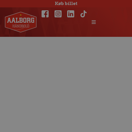
Køb billet
Sidste test-kamp
før Super Cup på
fredag i
Gigantium