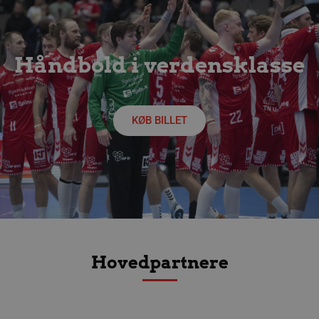
Håndbold i verdensklasse
KØB BILLET
lf-cmp-189350
aalborghaandbold.dk
1 år
Hovedpartnere
Navn
Udbyder / Domæne
Udløbsdato
Navn
Udbyder / Domæne
Udløbsdato
Beskrivelse
popupshow
.aalborghaandbold.dk
Session