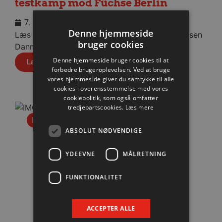
testkamp mod Füchse Berlin
7. august 2026
Denne hjemmeside
Læs praktisk info til aftenens kamp i Sparekassen
bruger cookies
Danmark Arena.
Denne hjemmeside bruger cookies til at
Læs mere
forbedre brugeroplevelsen. Ved at bruge
vores hjemmeside giver du samtykke til alle
cookies i overensstemmelse med vores
cookiepolitik, som også omfatter
tredjepartscookies.
Læs mere
Nyhed
ABSOLUT NØDVENDIGE
YDEEVNE
MÅLRETNING
FUNKTIONALITET
ACCEPTER ALLE