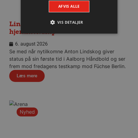
AFVIS ALLE
VIS DETALJER
Lindskog glæder sig til første
hjemmekamp
6. august 2026
Absolut nødvendige
Ydeevne
Se med når nytilkomne Anton Lindskog giver
Målretning
Funktionalitet
status på sin første tid i Aalborg Håndbold og ser
frem mod fredagens testkamp mod Füchse Berlin.
Absolut nødvendige cookies muliggør
hjemmesidens grundlæggende funktionalitet
Læs mere
såsom brugerlogin og kontoadministration.
Hjemmesiden kan ikke bruges korrekt uden de
absolut nødvendige cookies.
Navn
Udbyder / Domæne
Udløbsd
/dyna-.*/i
.aalborghaandbold.dk
Sessi
Nyhed
_dcid
1 år 
Google
måne
.aalborghaandbold.dk