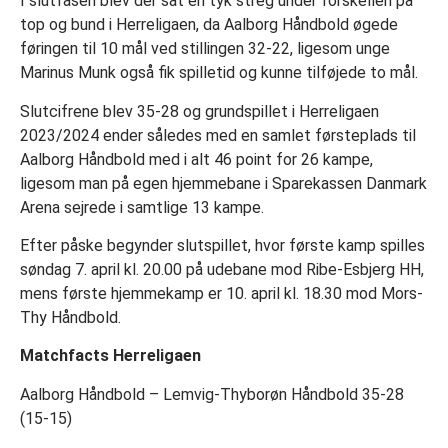
I slutfasen blev der sat en tyk streg under forskellen på
top og bund i Herreligaen, da Aalborg Håndbold øgede
føringen til 10 mål ved stillingen 32-22, ligesom unge
Marinus Munk også fik spilletid og kunne tilføjede to mål.
Slutcifrene blev 35-28 og grundspillet i Herreligaen
2023/2024 ender således med en samlet førsteplads til
Aalborg Håndbold med i alt 46 point for 26 kampe,
ligesom man på egen hjemmebane i Sparekassen Danmark
Arena sejrede i samtlige 13 kampe.
Efter påske begynder slutspillet, hvor første kamp spilles
søndag 7. april kl. 20.00 på udebane mod Ribe-Esbjerg HH,
mens første hjemmekamp er 10. april kl. 18.30 mod Mors-
Thy Håndbold.
Matchfacts Herreligaen
Aalborg Håndbold – Lemvig-Thyborøn Håndbold 35-28
(15-15)