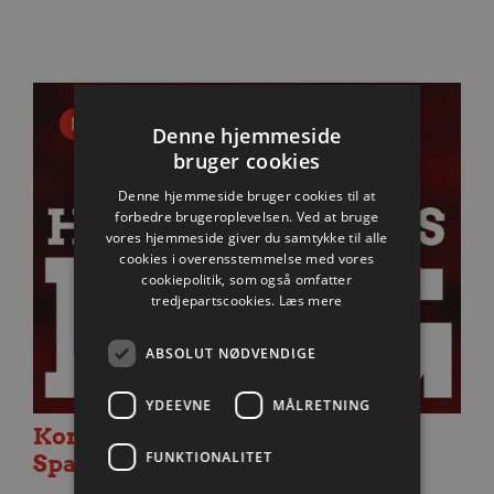
Nyhed
Denne hjemmeside
bruger cookies
Denne hjemmeside bruger cookies til at
forbedre brugeroplevelsen. Ved at bruge
vores hjemmeside giver du samtykke til alle
cookies i overensstemmelse med vores
cookiepolitik, som også omfatter
tredjepartscookies.
Læs mere
ABSOLUT NØDVENDIGE
YDEEVNE
MÅLRETNING
Kom til Håndboldens Dag i
FUNKTIONALITET
Sparekassen Danmark Arena