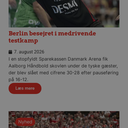
_dcid
1 år 
Google
måne
.aalborghaandbold.dk
Berlin besejret i medrivende
testkamp
__cf_bm
29 minu
Cloudflare Inc.
56
.linkedin.com
7. august 2026
sekund
I en stopfyldt Sparekassen Danmark Arena fik
Google Privacy Policy
Aalborg Håndbold skovlen under de tyske gæster,
der blev slået med cifrene 30-28 efter pauseføring
på 16-12.
CookieScriptConsent
4 uger
CookieScript
dag
aalborghaandbold.dk
Læs mere
Nyhed
VISITOR_PRIVACY_METADATA
5 måne
YouTube