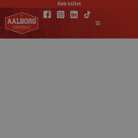
Køb billet
Simon Dahl bliver
ny
assistenttræner i
Aalborg Håndbold