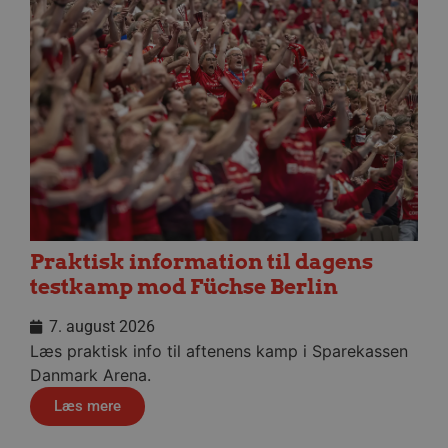
4 uge
.youtube.com
lf-cmp-189350
aalborghaandbold.dk
1 år
Praktisk information til dagens
testkamp mod Füchse Berlin
7. august 2026
Læs praktisk info til aftenens kamp i Sparekassen
Danmark Arena.
Læs mere