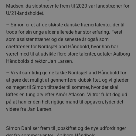
Madsen, da sidstnævnte frem til 2020 var landstræner for
U/21-landsholdet.
– Simon er et af de største danske trænertalenter, der til
trods for sin unge alder allerede har stor erfaring. Først
som assistenttræner og de seneste år også som
cheftræner for Nordsjælland Håndbold, hvor han har
været med til at udvikle flere store talenter, udtaler Aalborg
Håndbolds direktør Jan Larsen.
– Vi vil samtidig gerne takke Nordsjælland Håndbold for
at gøre det muligt at gennemføre klubskiftet, og vi glæder
os meget til Simon tiltræder til sommer, hvor der skal
løftes en tung arv efter Arnór Atlason. Vi tror fuldt dog ud
på at han er den helt rigtige mand til opgaven, lyder det
videre fra Jan Larsen.
Simon Dahl ser frem til jobskiftet og de nye udfordringer
der fra sommer venter i Aalborg Håndbold.