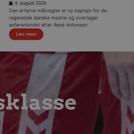
4. august 2026
Den erfarne målvogter er ny kaptajn for de
regerende danske mestre og overtager
ndividuelle klienter bag en
tillinger pr. klient. Den
anførerbindet efter René Antonsen.
g kan ikke fravælges.
Læs mere
em mennesker og bots.
 lave gyldige rapporter om
m-tjenesten til at huske
 Det er nødvendigt, at
r korrekt.
erens samtykke og
webstedet. Det registrerer
kellige politikker for
indstillinger, så deres
essioner.
sklasse
eller samtykke i
pagnen (ID: 189350) for
ens indstillinger.