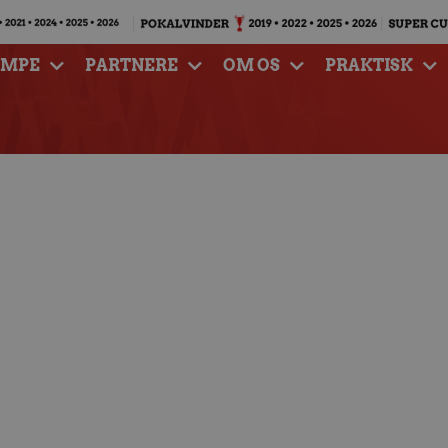
AMPE
PARTNERE
OM OS
PRAKTISK
ommer på besøg