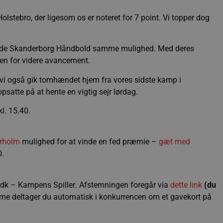
stebro, der ligesom os er noteret for 7 point. Vi topper dog
ppede Skanderborg Håndbold samme mulighed. Med deres
den for videre avancement.
 vi også gik tomhændet hjem fra vores sidste kamp i
opsatte på at hente en vigtig sejr lørdag.
l. 15.40.
erholm
mulighed for at vinde en fed præmie –
gæt med
10.
.dk – Kampens Spiller. Afstemningen foregår via
dette link
(du
emme deltager du automatisk i konkurrencen om et gavekort på