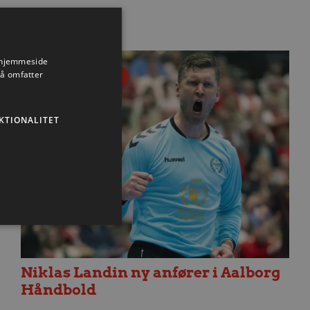
s hjemmeside
så omfatter
Uncategorized
KTIONALITET
Niklas Landin ny anfører i Aalborg
ministration. Hjemmesiden
Håndbold