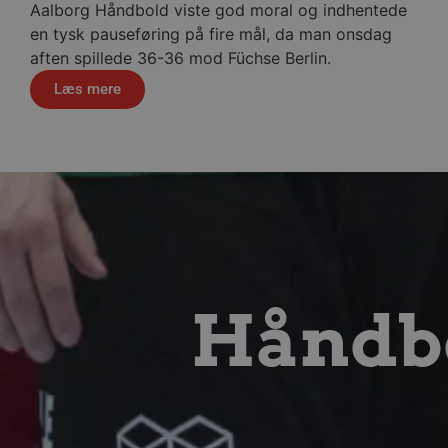
Navn
Aalborg Håndbold viste god moral og indhentede
/dyna-.*/i
en tysk pauseføring på fire mål, da man onsdag
aften spillede 36-36 mod Füchse Berlin.
_dcid
Læs mere
__cf_bm
CookieScriptConsent
Google Privacy Poli
VISITOR_PRIVACY_METAD
Håndbo
lf-cmp-189350
Navn
Udbyder 
Navn
Navn
Udbyder / Do
Ud
popupshow
.aalborgha