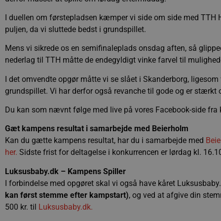
I duellen om førstepladsen kæmper vi side om side med TTH Hol
puljen, da vi sluttede bedst i grundspillet.
Mens vi sikrede os en semifinaleplads onsdag aften, så gli
nederlag til TTH måtte de endegyldigt vinke farvel til mulighe
I det omvendte opgør måtte vi se slået i Skanderborg, ligesom
grundspillet. Vi har derfor også revanche til gode og er stærkt 
Du kan som nævnt følge med live på vores Facebook-side fra k
Gæt kampens resultat i samarbejde med Beierholm
Kan du gætte kampens resultat, har du i samarbejde med
Bei
her.
Sidste frist for deltagelse i konkurrencen er lørdag kl. 16.
Luksusbaby.dk – Kampens Spiller
I forbindelse med opgøret skal vi også have kåret Luksusbaby
kan først stemme efter kampstart)
, og ved at afgive din st
500 kr. til
Luksusbaby.dk.