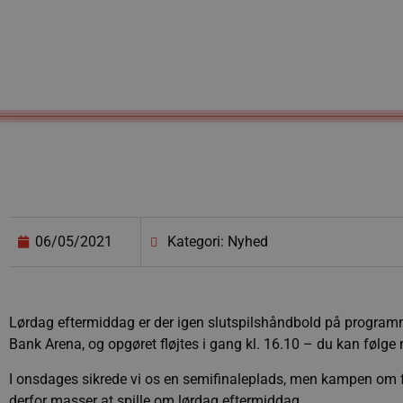
06/05/2021
Kategori: Nyhed
Lørdag eftermiddag er der igen slutspilshåndbold på progra
Bank Arena, og opgøret fløjtes i gang kl. 16.10 – du kan følge
I onsdages sikrede vi os en semifinaleplads, men kampen om før
derfor masser at spille om lørdag eftermiddag.