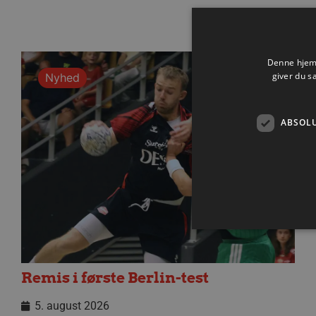
Denne hjemm
giver du s
Nyhed
ABSOL
Remis i første Berlin-test
Absolut nødvendige cookies
kan ikke bruges korrekt ude
5. august 2026