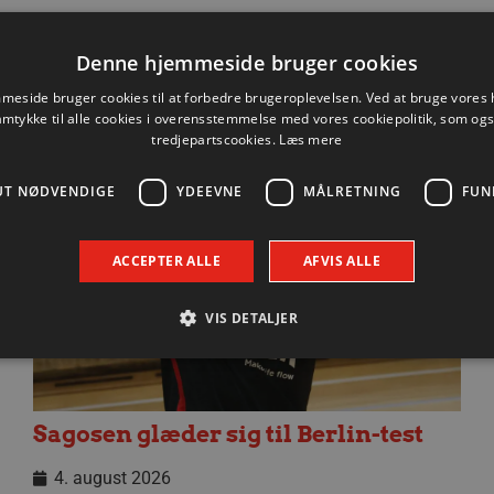
Denne hjemmeside bruger cookies
eside bruger cookies til at forbedre brugeroplevelsen. Ved at bruge vore
amtykke til alle cookies i overensstemmelse med vores cookiepolitik, som og
Nyhed
tredjepartscookies.
Læs mere
UT NØDVENDIGE
YDEEVNE
MÅLRETNING
FUN
ACCEPTER ALLE
AFVIS ALLE
VIS DETALJER
Absolut nødvendige
Ydeevne
Målretning
Funktionalitet
Sagosen glæder sig til Berlin-test
 muliggør hjemmesidens grundlæggende funktionalitet såsom brugerlogin og kontoad
n de absolut nødvendige cookies.
4. august 2026