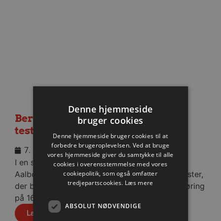
Denne hjemmeside
Berlin besejret i medrivende
bruger cookies
testkamp
Denne hjemmeside bruger cookies til at
forbedre brugeroplevelsen. Ved at bruge
7. august 2026
vores hjemmeside giver du samtykke til alle
I en stopfyldt Sparekassen Danmark Arena fik
cookies i overensstemmelse med vores
cookiepolitik, som også omfatter
Aalborg Håndbold skovlen under de tyske gæster,
tredjepartscookies.
Læs mere
der blev slået med cifrene 30-28 efter pauseføring
på 16-12.
ABSOLUT NØDVENDIGE
Læs mere