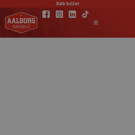
Køb billet
Slundt:
Spændende at
spille i de “nye”
omgivelser på
fredag