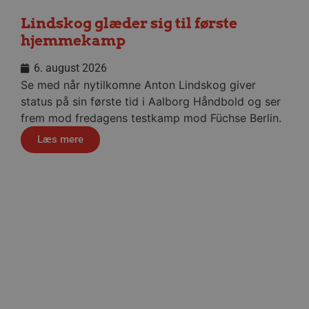
Lindskog glæder sig til første
hjemmekamp
VISITOR_PRIVACY_METADATA
5 måne
YouTube
6. august 2026
4 uge
.youtube.com
Se med når nytilkomne Anton Lindskog giver
status på sin første tid i Aalborg Håndbold og ser
frem mod fredagens testkamp mod Füchse Berlin.
Læs mere
lf-cmp-189350
aalborghaandbold.dk
1 år
Håndbold i verdensklasse