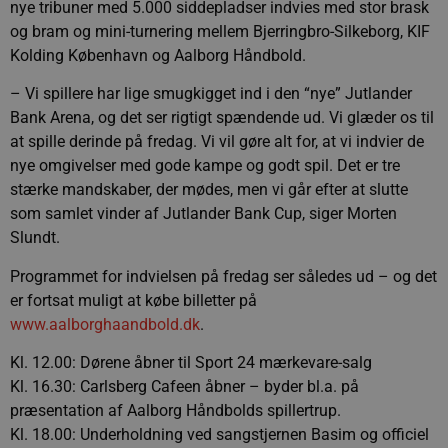
nye tribuner med 5.000 siddepladser indvies med stor brask
og bram og mini-turnering mellem Bjerringbro-Silkeborg, KIF
Kolding København og Aalborg Håndbold.
– Vi spillere har lige smugkigget ind i den “nye” Jutlander
Bank Arena, og det ser rigtigt spændende ud. Vi glæder os til
at spille derinde på fredag. Vi vil gøre alt for, at vi indvier de
nye omgivelser med gode kampe og godt spil. Det er tre
stærke mandskaber, der mødes, men vi går efter at slutte
som samlet vinder af Jutlander Bank Cup, siger Morten
Slundt.
Programmet for indvielsen på fredag ser således ud – og det
er fortsat muligt at købe billetter på
www.aalborghaandbold.dk
.
Kl. 12.00: Dørene åbner til Sport 24 mærkevare-salg
Kl. 16.30: Carlsberg Cafeen åbner – byder bl.a. på
præsentation af Aalborg Håndbolds spillertrup.
Kl. 18.00: Underholdning ved sangstjernen Basim og officiel