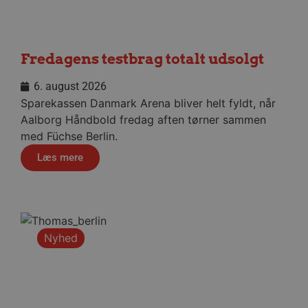
såsom brugerlogin og kontoadministration.
Hjemmesiden kan ikke bruges korrekt uden de
absolut nødvendige cookies.
Navn
Udbyder / Domæne
Udløbsd
Fredagens testbrag totalt udsolgt
/dyna-.*/i
.aalborghaandbold.dk
Sessi
6. august 2026
Sparekassen Danmark Arena bliver helt fyldt, når
_dcid
1 år 
Google
Aalborg Håndbold fredag aften tørner sammen
måne
.aalborghaandbold.dk
med Füchse Berlin.
Læs mere
__cf_bm
29 minu
Cloudflare Inc.
56
.linkedin.com
Nyhed
sekund
Google Privacy Policy
CookieScriptConsent
4 uger
CookieScript