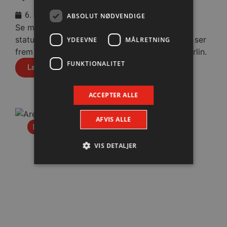
6. august 2026
ABSOLUT NØDVENDIGE
Se med når nytilkomne Anton Lindskog giver
status på sin første tid i Aalborg Håndbold og ser
YDEEVNE
MÅLRETNING
frem mod fredagens testkamp mod Füchse Berlin.
FUNKTIONALITET
Læs mere
ACCEPTER ALLE
AFVIS ALLE
Nyhed
VIS DETALJER
Absolut nødvendige
Ydeevne
Målretning
Funktionalitet
Absolut nødvendige cookies muliggør
hjemmesidens grundlæggende funktionalitet