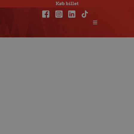
Køb billet
Slutspilsprogramm
er på plads