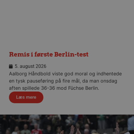
dag
aalborghaandbold.dk
VISITOR_PRIVACY_METADATA
5 måne
YouTube
4 uge
.youtube.com
Remis i første Berlin-test
5. august 2026
Aalborg Håndbold viste god moral og indhentede
en tysk pauseføring på fire mål, da man onsdag
aften spillede 36-36 mod Füchse Berlin.
Læs mere
lf-cmp-189350
aalborghaandbold.dk
1 år