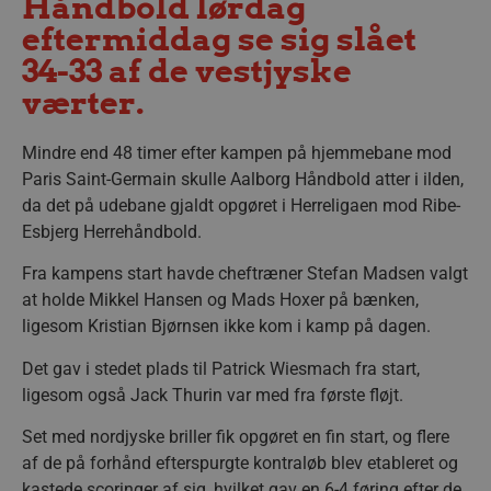
Håndbold lørdag
eftermiddag se sig slået
34-33 af de vestjyske
værter.
Mindre end 48 timer efter kampen på hjemmebane mod
Paris Saint-Germain skulle Aalborg Håndbold atter i ilden,
da det på udebane gjaldt opgøret i Herreligaen mod Ribe-
Esbjerg Herrehåndbold.
Fra kampens start havde cheftræner Stefan Madsen valgt
at holde Mikkel Hansen og Mads Hoxer på bænken,
ligesom Kristian Bjørnsen ikke kom i kamp på dagen.
Det gav i stedet plads til Patrick Wiesmach fra start,
ligesom også Jack Thurin var med fra første fløjt.
Set med nordjyske briller fik opgøret en fin start, og flere
af de på forhånd efterspurgte kontraløb blev etableret og
kastede scoringer af sig, hvilket gav en 6-4 føring efter de