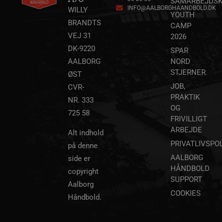
SAMARBEJDSK
INFO@AALBORGHAANDBOLD.DK
WILLY
YOUTH
BRANDTS
CAMP
lidc
1 dag
Microsoft Corporation
VEJ 31
2026
.linkedin.com
DK-9220
SPAR
AALBORG
NORD
HLNewVisitor
aalborghaandbold.dk
1 år
STJERNER
ØST
JOB,
CVR-
PRAKTIK
NR. 333
OG
725 58
FRIVILLIGT
ARBEJDE
YSC
Session
Google LLC
Alt indhold
.youtube.com
PRIVATLIVSPOL
på denne
AALBORG
side er
_ga
1 år 1
Google LLC
HÅNDBOLD
copyright
måned
.aalborghaandbold.dk
SUPPORT
Aalborg
COOKIES
Håndbold.