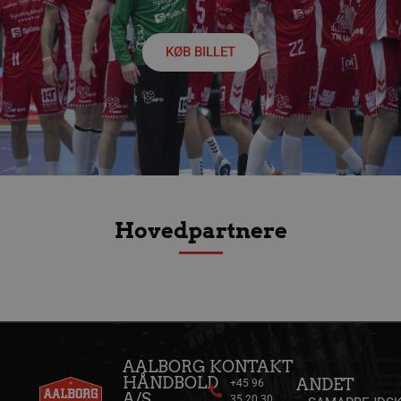
KØB BILLET
FPAU
.aalborghaandbold.dk
2 måneder
4 uger
HLSession
aalborghaandbold.dk
29 minutter
59
sekunder
VISITOR_INFO1_LIVE
5 måneder
Google LLC
4 uger
.youtube.com
Hovedpartnere
FPID
1 år 1
Google
måned
.aalborghaandbold.dk
AALBORG
KONTAKT
HÅNDBOLD
ANDET
+45 96
_fbp
2 måneder
Meta Platform Inc.
A/S
4 uger
.aalborghaandbold.dk
35 20 30