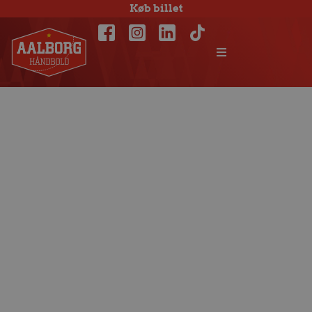
Køb billet
Snævert nederlag
til Ribe-Esbjerg