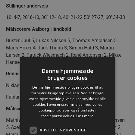
Stillinger undervejs
10’ 4-7, 20’ 6-10, 30’ 12-18, 40’ 21-22 50’ 27-27, 60’ 34-33
Målscorere Aalborg Håndbold
Buster Juul 5, Lukas Nilsson 5, Thomas Arnoldsen 5,
Mads Hoxer 4, Jack Thurin 3, Simon Hald 3, Martin
Larsen 2, Patrick Wiesmach 2, René Antonsen 2, Mikkel
Hansen 1, Aleks Vlah 1
Denne hjemmeside
Redningsprocenter Aalborg Håndbold
bruger cookies
Niklas Landin – 21,4%
Denne hjemmeside bruger cookies til at
forbedre brugeroplevelsen. Ved at bruge
Fabian Norsten – 31,2%
vores hjemmeside giver du samtykke til alle
cookies i overensstemmelse med vores
Målscorere Ribe-Esbjerg Herrehåndbold
cookiepolitik, som også omfatter
tredjepartscookies.
Læs mere
Mathias Jørgensen 11, William Aar 5, Morten Jørgensen
5, Axel Franzén 3, Emil Grønbech 3, Elvar Asgeirsson 2,
ABSOLUT NØDVENDIGE
Marcus Dahlin 2, Andreas Søgaard 2, Jonas Larholm 1