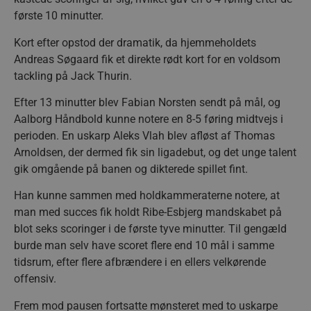
første 10 minutter.
Kort efter opstod der dramatik, da hjemmeholdets
Andreas Søgaard fik et direkte rødt kort for en voldsom
tackling på Jack Thurin.
Efter 13 minutter blev Fabian Norsten sendt på mål, og
Aalborg Håndbold kunne notere en 8-5 føring midtvejs i
perioden. En uskarp Aleks Vlah blev afløst af Thomas
Arnoldsen, der dermed fik sin ligadebut, og det unge talent
gik omgående på banen og dikterede spillet fint.
Han kunne sammen med holdkammeraterne notere, at
man med succes fik holdt Ribe-Esbjerg mandskabet på
blot seks scoringer i de første tyve minutter. Til gengæld
burde man selv have scoret flere end 10 mål i samme
tidsrum, efter flere afbrændere i en ellers velkørende
offensiv.
Frem mod pausen fortsatte mønsteret med to uskarpe