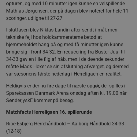
opturen, og med 10 minutter igen kunne en velspillende
Mathias Jørgensen, der på dagen blev noteret for hele 11
scoringer, udligne til 27-27.
I slutfasen blev Niklas Landin atter sendt i mål, men
tekniske fejl hos holdkammeraterne betød at
hjemmeholdet hang på og med få minutter igen kunne
bringe sig i front 34-32. En reducering fra Buster Juul til
34-33 gav en lille flig af håb, men i de døende sekunder
måtte Mads Hoxer se sin afslutning afværget, og dermed
var sæsonens første nederlag i Herreligaen en realitet.
Heldigvis er der nu fire dage til næste opgør, der spilles i
Sparekassen Danmark Arena onsdag aften kl. 19.00 når
SønderjyskE kommer på besøg.
Matchfacts Herreligaen 16. spillerunde
Ribe-Esbjerg Herrehåndbold – Aalborg Håndbold 34-33
(12-18)