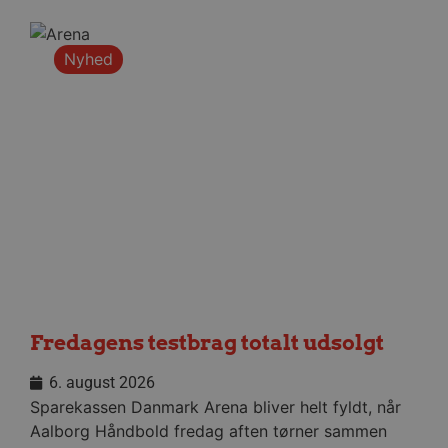
Navn
Udbyder / Domæne
Udløbsd
Nyhed
/dyna-.*/i
.aalborghaandbold.dk
Sessi
_dcid
1 år 
Google
måne
.aalborghaandbold.dk
__cf_bm
29 minu
Cloudflare Inc.
56
.linkedin.com
sekund
Google Privacy Policy
Fredagens testbrag totalt udsolgt
6. august 2026
CookieScriptConsent
4 uger
CookieScript
Sparekassen Danmark Arena bliver helt fyldt, når
dag
aalborghaandbold.dk
Aalborg Håndbold fredag aften tørner sammen