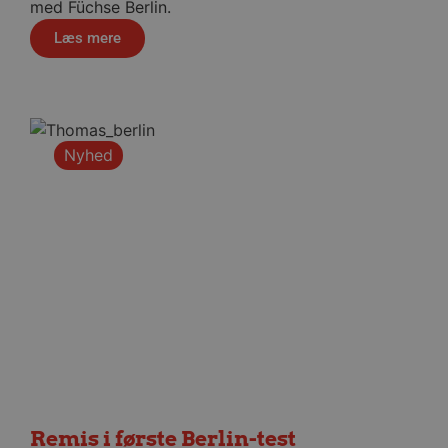
med Füchse Berlin.
Læs mere
VISITOR_PRIVACY_METADATA
5 måne
YouTube
4 uge
.youtube.com
Nyhed
lf-cmp-189350
aalborghaandbold.dk
1 år
Remis i første Berlin-test