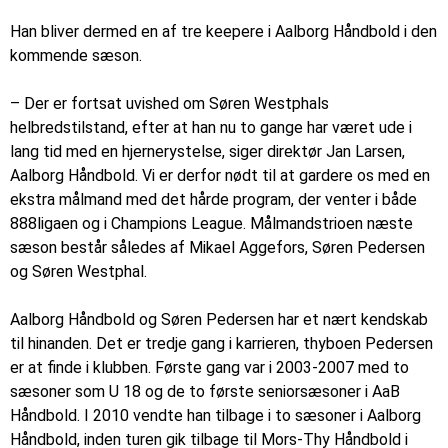
Han bliver dermed en af tre keepere i Aalborg Håndbold i den
kommende sæson.
– Der er fortsat uvished om Søren Westphals
helbredstilstand, efter at han nu to gange har været ude i
lang tid med en hjernerystelse, siger direktør Jan Larsen,
Aalborg Håndbold. Vi er derfor nødt til at gardere os med en
ekstra målmand med det hårde program, der venter i både
888ligaen og i Champions League. Målmandstrioen næste
sæson består således af Mikael Aggefors, Søren Pedersen
og Søren Westphal.
Aalborg Håndbold og Søren Pedersen har et nært kendskab
til hinanden. Det er tredje gang i karrieren, thyboen Pedersen
er at finde i klubben. Første gang var i 2003-2007 med to
sæsoner som U 18 og de to første seniorsæsoner i AaB
Håndbold. I 2010 vendte han tilbage i to sæsoner i Aalborg
Håndbold, inden turen gik tilbage til Mors-Thy Håndbold i