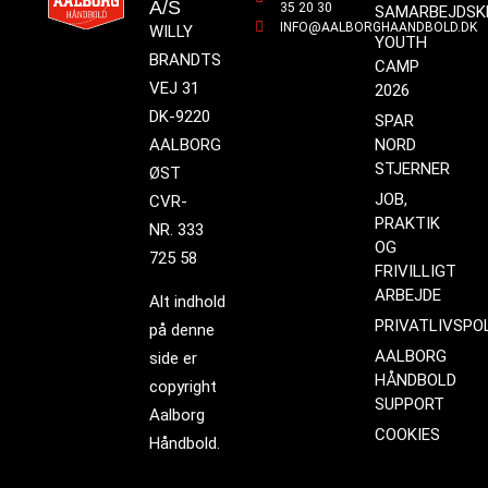
A/S
35 20 30
SAMARBEJDSK
INFO@AALBORGHAANDBOLD.DK
WILLY
YOUTH
BRANDTS
CAMP
VEJ 31
2026
DK-9220
SPAR
AALBORG
NORD
STJERNER
ØST
JOB,
CVR-
PRAKTIK
NR. 333
OG
725 58
FRIVILLIGT
ARBEJDE
Alt indhold
PRIVATLIVSPOL
på denne
AALBORG
side er
HÅNDBOLD
copyright
SUPPORT
Aalborg
COOKIES
Håndbold.