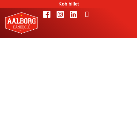
Køb billet
Søren Pedersen
vender tilbage