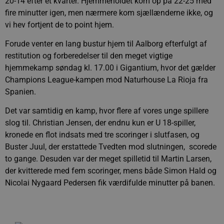
20-14 efter et kvarter. Hjemmeholdet kom op på 22-25 med
fire minutter igen, men nærmere kom sjællænderne ikke, og
vi hev fortjent de to point hjem.
Forude venter en lang bustur hjem til Aalborg efterfulgt af
restitution og forberedelser til den meget vigtige
hjemmekamp søndag kl. 17.00 i Gigantium, hvor det gælder
Champions League-kampen mod Naturhouse La Rioja fra
Spanien.
Det var samtidig en kamp, hvor flere af vores unge spillere
slog til. Christian Jensen, der endnu kun er U 18-spiller,
kronede en flot indsats med tre scoringer i slutfasen, og
Buster Juul, der erstattede Tvedten mod slutningen, scorede
to gange. Desuden var der meget spilletid til Martin Larsen,
der kvitterede med fem scoringer, mens både Simon Hald og
Nicolai Nygaard Pedersen fik værdifulde minutter på banen.