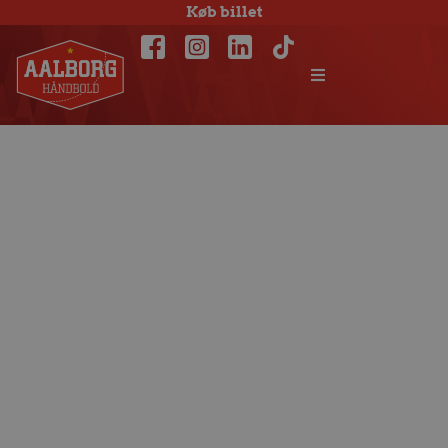
Køb billet
Stærk i
modgangen:
Holdindsats af de
store gav sejr