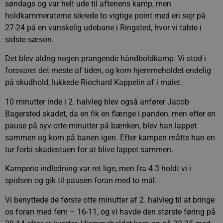
søndags og var helt ude til aftenens kamp, men
holdkammeraterne sikrede to vigtige point med en sejr på
27-24 på en vanskelig udebane i Ringsted, hvor vi tabte i
sidste sæson.
Det blev aldrig nogen prangende håndboldkamp. Vi stod i
forsvaret det meste af tiden, og kom hjemmeholdet endelig
på skudhold, lukkede Riochard Kappelin af i målet.
10 minutter inde i 2. halvleg blev også anfører Jacob
Bagersted skadet, da en fik en flænge i panden, men efter en
pause på syv-otte minutter på bænken, blev han lappet
sammen og kom på banen igen. Efter kampen måtte han en
tur forbi skadestuen for at blive lappet sammen.
Kampens indledning var ret lige, men fra 4-3 holdt vi i
spidsen og gik til pausen foran med to mål.
Vi benyttede de første otte minutter af 2. halvleg til at bringe
os foran med fem – 16-11, og vi havde den største føring på