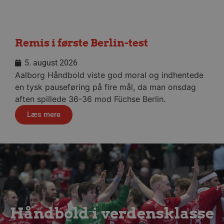
Remis i første Berlin-test
VISITOR_PRIVACY_METADATA
5 måne
YouTube
4 uge
.youtube.com
5. august 2026
Aalborg Håndbold viste god moral og indhentede
en tysk pauseføring på fire mål, da man onsdag
aften spillede 36-36 mod Füchse Berlin.
Læs mere
lf-cmp-189350
aalborghaandbold.dk
1 år
Håndbold i verdensklasse