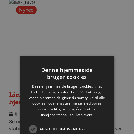
Nyhed
Denne hjemmeside
bruger cookies
Denne hjemmeside bruger cookies til at
forbedre brugeroplevelsen. Ved at bruge
Lindskog glæder sig til første
vores hjemmeside giver du samtykke til alle
hjemmekamp
cookies i overensstemmelse med vores
cookiepolitik, som også omfatter
6. august 2026
tredjepartscookies.
Læs mere
Se med når nytilkomne Anton Lindskog giver
status på sin første tid i Aalborg Håndbold og ser
ABSOLUT NØDVENDIGE