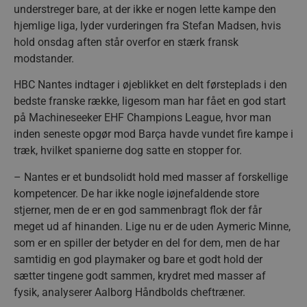
understreger bare, at der ikke er nogen lette kampe den
hjemlige liga, lyder vurderingen fra Stefan Madsen, hvis
hold onsdag aften står overfor en stærk fransk
modstander.
HBC Nantes indtager i øjeblikket en delt førsteplads i den
bedste franske række, ligesom man har fået en god start
på Machineseeker EHF Champions League, hvor man
inden seneste opgør mod Barça havde vundet fire kampe i
træk, hvilket spanierne dog satte en stopper for.
– Nantes er et bundsolidt hold med masser af forskellige
kompetencer. De har ikke nogle iøjnefaldende store
stjerner, men de er en god sammenbragt flok der får
meget ud af hinanden. Lige nu er de uden Aymeric Minne,
som er en spiller der betyder en del for dem, men de har
samtidig en god playmaker og bare et godt hold der
sætter tingene godt sammen, krydret med masser af
fysik, analyserer Aalborg Håndbolds cheftræner.