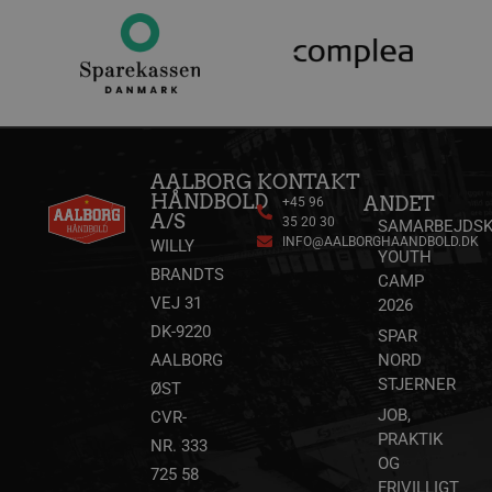
sekunder
VISITOR_INFO1_LIVE
5 måneder
Google LLC
4 uger
.youtube.com
AALBORG
KONTAKT
HÅNDBOLD
ANDET
+45 96
A/S
35 20 30
SAMARBEJDSK
INFO@AALBORGHAANDBOLD.DK
WILLY
YOUTH
FPID
1 år 1
Google
BRANDTS
måned
.aalborghaandbold.dk
CAMP
VEJ 31
2026
DK-9220
SPAR
_fbp
2 måneder
Meta Platform Inc.
4 uger
.aalborghaandbold.dk
AALBORG
NORD
STJERNER
ØST
JOB,
CVR-
lidc
1 dag
Microsoft Corporation
PRAKTIK
NR. 333
.linkedin.com
OG
725 58
FRIVILLIGT