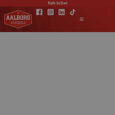
Køb billet
Stefan Madsen:
Det bliver en fight
uden lige