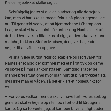
Kielce i øjeblikket skiller sig ud.
– Selvfølgelig jagter vi alle de pladser og alle de sejre vi
kan, men vi har ikke så meget fokus på placeringerne lige
nu. Til gengæld ved vi, at på hjemmebane i Champions
League skal vi have point på kontoen, og Nantes er et af
de hold hvor vi kan tillade os at sige, at dem skal vi kunne
matche, forklarer Stefan Madsen, der giver følgende
nøgler til at løfte den opgave.
– Vi skal være hurtigt retur og etablere os i forsvaret for
Nantes er et hold der kommer med et hårdt tryk og gerne
vil skyde på mål i ankomstfasen. Samtidig skaber de
mange pressituationer hvor man hurtigt bliver trykket flad,
hvis ikke man er vågen, så det er klart et nøglepunkt for
os.
– For vores vedkommende skal vi have fart i vores spil, og
generelt skal vi højere op i tempo i forhold til lørdagens
kamp. Og så forventer jeg, at kampen bliver en fight uden