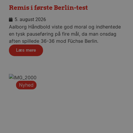
måne
.aalborghaandbold.dk
Remis i første Berlin-test
5. august 2026
Aalborg Håndbold viste god moral og indhentede
en tysk pauseføring på fire mål, da man onsdag
aften spillede 36-36 mod Füchse Berlin.
__cf_bm
29 minu
Cloudflare Inc.
56
.linkedin.com
Læs mere
sekund
Google Privacy Policy
CookieScriptConsent
4 uger
CookieScript
Nyhed
dag
aalborghaandbold.dk
VISITOR_PRIVACY_METADATA
5 måne
YouTube
4 uge
.youtube.com