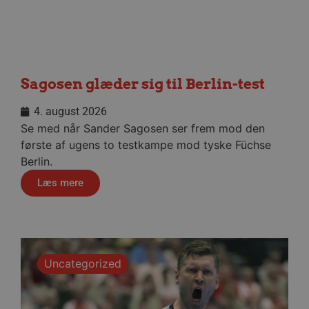
Sagosen glæder sig til Berlin-test
4. august 2026
Se med når Sander Sagosen ser frem mod den
første af ugens to testkampe mod tyske Füchse
Berlin.
lf-cmp-189350
aalborghaandbold.dk
1 år
Læs mere
Uncategorized