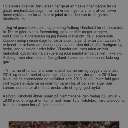
Hvis ellers direktør Jan Larsen har gemt en flaske champagne fra de
glade mesterskabs-dage i maj, så er der ingen tvivl om, at den bliver
åbnet nytårsaften for at fejre et jubel år for den kun tre år gamle
håndboldklub.
– Jeg vil gerne takke alle i og omkring Aalborg Håndbold for et fantastisk
år. Det er gået over al forventning, og vi er nået meget længere,
end Eigild B. Christensen og jeg havde drømt om, da vi etablerede
klubben netop i disse dage for tre år siden, siger direktør Jan Larsen. Vi
er kendt for at have ambitioner og vil vinde, men det er gået hurtigere og
bedre, end vi havde turdet håbe. Vi nyder det, men uden en helt
fantastisk opbakning fra tilskuere og ikke mindst erhvervslivet i ikke blot
Aalborg, men store dele af Nordjylland, havde det ikke kunnet lade sig
gøre.
– Vi har nu et fundament, som vi skal værne om og bygge videre på i
2014, og vi står med et sportsligt udgangspunkt, der gør, at 2014 kan
blive lige så spændende og vellykket som 2013. Vi vil i hvert fald gøre
vort ypperste både på og uden for banen for, at det sker, siger Jan
Larsen, der slutter af med at ønske alle et rigtigt godt nytår.
Aalborg Håndbold åbner ligaen på hjemmebane igen fredag 31. januar kl.
19.00 med et brag af en kamp mod Team Tvis Holstebro. Køb allerede nu
billet til kampen her på hjemmesiden.