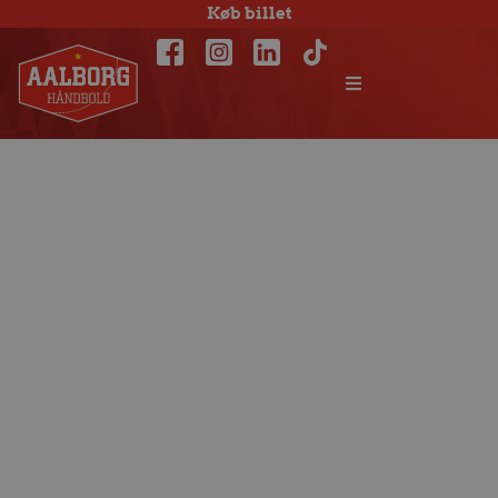
Køb billet
Stolt direktør: 2013
et fantastisk år for
Aalborg Håndbold