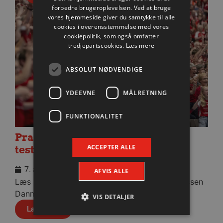
forbedre brugeroplevelsen. Ved at bruge
vores hjemmeside giver du samtykke til alle
cookies i overensstemmelse med vores
cookiepolitik, som også omfatter
tredjepartscookies.
Læs mere
ABSOLUT NØDVENDIGE
YDEEVNE
MÅLRETNING
FUNKTIONALITET
Praktisk information til dagens
ACCEPTER ALLE
testkamp mod Füchse Berlin
7. august 2026
AFVIS ALLE
Læs praktisk info til aftenens kamp i Sparekassen
Danmark Arena.
VIS DETALJER
Læs mere