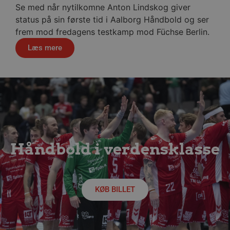
sekund
Se med når nytilkomne Anton Lindskog giver
status på sin første tid i Aalborg Håndbold og ser
Google Privacy Policy
frem mod fredagens testkamp mod Füchse Berlin.
Læs mere
CookieScriptConsent
4 uger
CookieScript
dag
aalborghaandbold.dk
VISITOR_PRIVACY_METADATA
5 måne
YouTube
4 uge
.youtube.com
Håndbold i verdensklasse
KØB BILLET