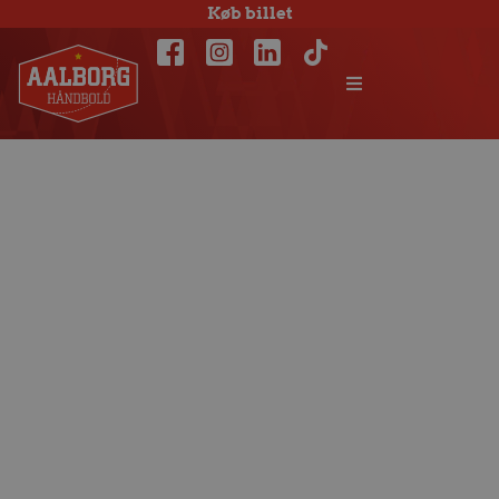
Køb billet
Svensk nederlag –
Barud indkaldt
pga. sygdom