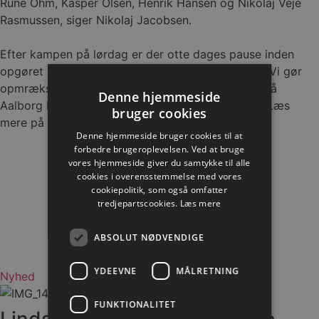
Rune Ohm, Kasper Olsen, Henrik Hansen og Nikolaj Veje
Rasmussen, siger Nikolaj Jacobsen.
Efter kampen på lørdag er der otte dages pause inden
opgøret ude på Bette Balkan søndag 27. oktober. Vi gør
opmræksom på, at det er muligt at komme med på
Denne hjemmeside
Aalborg Håndbold Supports bustur til den kamp. Læs
bruger cookies
mere på www.aahs.dk
Denne hjemmeside bruger cookies til at
forbedre brugeroplevelsen. Ved at bruge
vores hjemmeside giver du samtykke til alle
cookies i overensstemmelse med vores
cookiepolitik, som også omfatter
tredjepartscookies.
Læs mere
ABSOLUT NØDVENDIGE
YDEEVNE
MÅLRETNING
Nyhed
FUNKTIONALITET