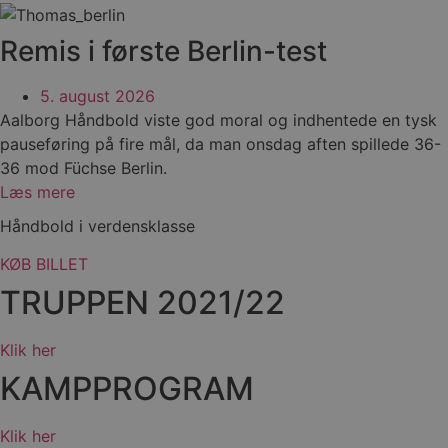
_dcid
1 år 
Google
måne
.aalborghaandbold.dk
Remis i første Berlin-test
5. august 2026
Aalborg Håndbold viste god moral og indhentede en tysk
pauseføring på fire mål, da man onsdag aften spillede 36-
36 mod Füchse Berlin.
__cf_bm
29 minu
Cloudflare Inc.
56
.linkedin.com
Læs mere
sekund
Håndbold i verdensklasse
Google Privacy Policy
KØB BILLET
TRUPPEN 2021/22
CookieScriptConsent
4 uger
CookieScript
dag
aalborghaandbold.dk
Klik her
KAMPPROGRAM
Klik her