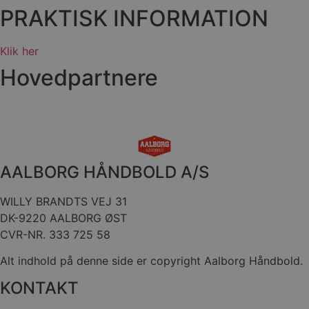
VISITOR_PRIVACY_METADATA
5 måne
YouTube
PRAKTISK INFORMATION
4 uge
.youtube.com
Klik her
Hovedpartnere
AALBORG HÅNDBOLD A/S
lf-cmp-189350
aalborghaandbold.dk
1 år
WILLY BRANDTS VEJ 31
DK-9220 AALBORG ØST
CVR-NR. 333 725 58
Alt indhold på denne side er copyright Aalborg Håndbold.
KONTAKT