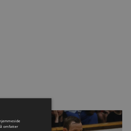
Nyhed
s hjemmeside
så omfatter