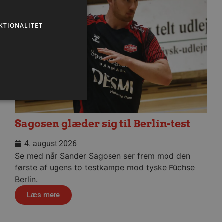
KTIONALITET
Sagosen glæder sig til Berlin-test
ministration. Hjemmesiden
4. august 2026
Se med når Sander Sagosen ser frem mod den
første af ugens to testkampe mod tyske Füchse
Berlin.
ndividuelle klienter bag en
Læs mere
tillinger pr. klient. Den
g kan ikke fravælges.
em mennesker og bots.