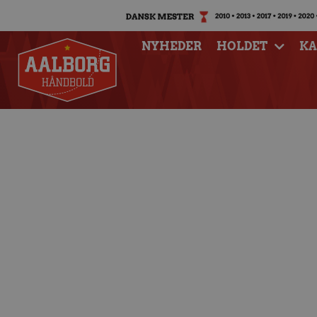
NYHEDER
HOLDET
K
Til sæsonkort-in
sæsonkort s