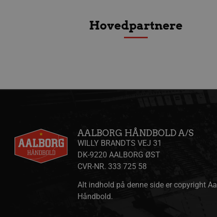
collect
.l
189350-sid-
.aalborgha
Hovedpartnere
seen
tr
.l
189369-sid
.aalborg-
gtag/js
.g
handbold.c
gtm.js
.g
189369-sid-
.aalborg-
seen
handbold.c
li_sync
.l
FPAU
.aalborgha
_ga_ZP8WW23MQ3
.a
bcookie
Mi
AALBORG HÅNDBOLD A/S
.l
WILLY BRANDTS VEJ 31
__Secure-
.y
DK-9220 AALBORG ØST
ROLLOUT_TOKEN
CVR-NR. 333 725 58
Alt indhold på denne side er copyright A
HLSession
aa
Håndbold.