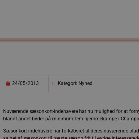
24/05/2013
Kategori: Nyhed
Nuværende sæsonkort-indehavere har nu mulighed for at forn
blandt andet byder på minimum fem hjemmekampe i Champi
Sæsonkort-indehavere har forkøbsret til deres nuværende plads
salget af sæsonkort til næste sæson frit til øvrige interessered