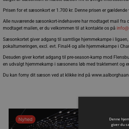
Prisen for et sæsonkort er 1.700 kr. Denne prisen er gældende ve
Alle nuværende sæsonkort-indehavere har modtaget mail fra os
modtaget mailen, er du velkommen til at kontakte os på
info@
Sæsonkortet giver adgang til samtlige hjemmekampe i ligaen, in
pokalturneringen, excl. evt. Final4 og alle hjemmekampe i C
Desuden giver kortet adgang til pre-season-kamp mod Flensbur
en udvalgt hjemmekamp i sæsonens løb med traktement og en
Du kan forny dit sæson ved at klikke ind på www.aalborghaa
Nyhed
Denne hjemm
giver du s