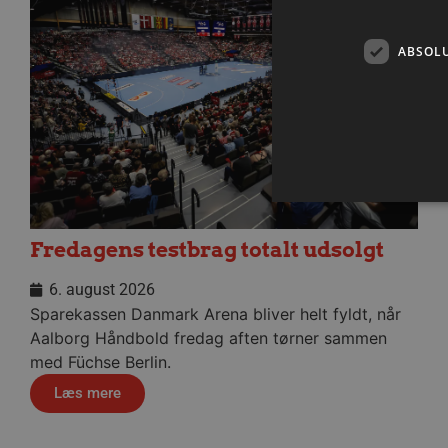
ABSOL
Fredagens testbrag totalt udsolgt
Absolut nødvendige cookies
6. august 2026
kan ikke bruges korrekt ude
Sparekassen Danmark Arena bliver helt fyldt, når
Navn
Aalborg Håndbold fredag aften tørner sammen
/dyna-.*/i
med Füchse Berlin.
_dcid
Læs mere
__cf_bm