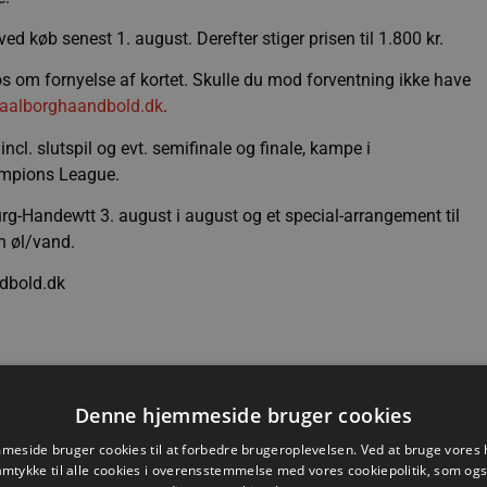
d køb senest 1. august. Derefter stiger prisen til 1.800 kr.
 om fornyelse af kortet. Skulle du mod forventning ikke have
aalborghaandbold.dk
.
cl. slutspil og evt. semifinale og finale, kampe i
hampions League.
g-Handewtt 3. august i august og et special-arrangement til
 øl/vand.
ndbold.dk
Denne hjemmeside bruger cookies
Nyhed
eside bruger cookies til at forbedre brugeroplevelsen. Ved at bruge vore
amtykke til alle cookies i overensstemmelse med vores cookiepolitik, som og