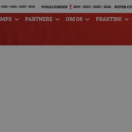
AMPE
PARTNERE
OM OS
PRAKTISK
dehavere: Forny dit
enest 7. juni