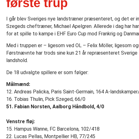
første trup
I går blev Sveriges nye landstræner præsenteret, og det er
Szegeds cheftræner, Michael Apelgren. Allerede i dag har h
for at spille to kampe i EHF Euro Cup mod Frankrig og Danmar
Med i truppen er – ligesom ved OL – Felix Möller, ligesom o
Førstnævnte har trods sine kun 21 år repræsenteret Sverige
landshold.
De 18 udvalgte spillere er som følger:
Målmænd:
12. Andreas Palicka, Paris Saint-Germain, 164 A-landskampe
16. Tobias Thulin, Pick Szeged, 66/0
51. Fabian Norsten, Aalborg Håndbold, 4/0
Venstre fløj:
15. Hampus Wanne, FC Barcelona, 102/418
22. Lucas Pellas, Montpellier HB, 77/245