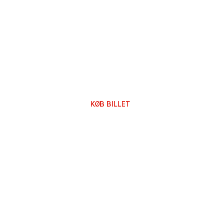
old i verdens
KØB BILLET