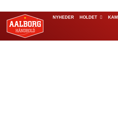
NYHEDER
HOLDET
KAM
To mand i sven