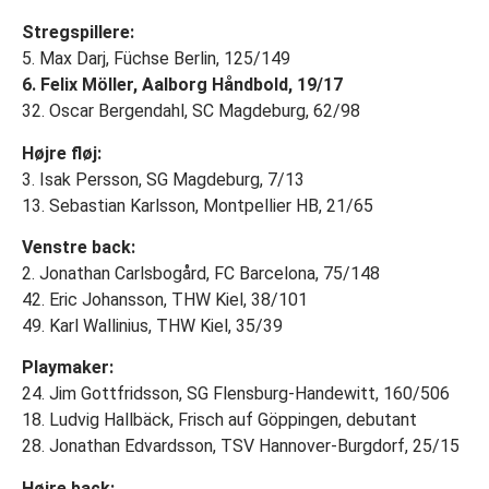
Stregspillere:
5. Max Darj, Füchse Berlin, 125/149
6. Felix Möller, Aalborg Håndbold, 19/17
32. Oscar Bergendahl, SC Magdeburg, 62/98
Højre fløj:
3. Isak Persson, SG Magdeburg, 7/13
13. Sebastian Karlsson, Montpellier HB, 21/65
Venstre back:
2. Jonathan Carlsbogård, FC Barcelona, 75/148
42. Eric Johansson, THW Kiel, 38/101
49. Karl Wallinius, THW Kiel, 35/39
Playmaker:
24. Jim Gottfridsson, SG Flensburg-Handewitt, 160/506
18. Ludvig Hallbäck, Frisch auf Göppingen, debutant
28. Jonathan Edvardsson, TSV Hannover-Burgdorf, 25/15
Højre back: