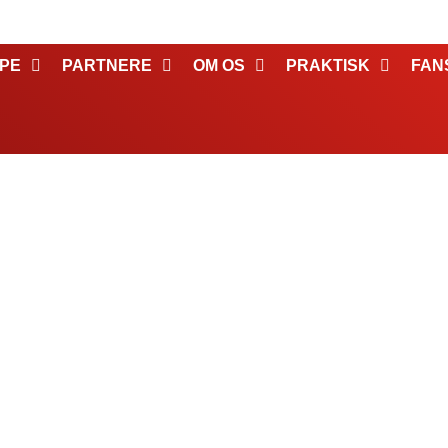
PE
PARTNERE
OM OS
PRAKTISK
FAN
sk landsholdstrup