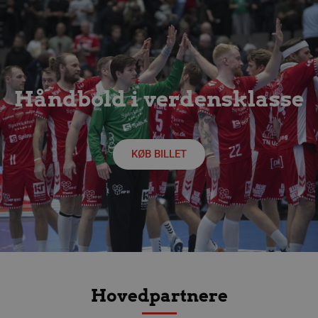
Håndbold i verdensklasse
KØB BILLET
lf-cmp-189350
aalborghaandbold.dk
1 år
Hovedpartnere