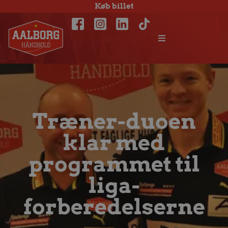
Køb billet
Træner-duoen
klar med
programmet til
liga-
forberedelserne