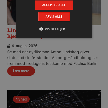
ACCEPTER ALLE
AFVIS ALLE
VIS DETALJER
Lindskog glæder sig til første
hjemmekamp
6. august 2026
Absolut nødvendige
Ydeevne
Se med når nytilkomne Anton Lindskog giver
Målretning
Funktionalitet
status på sin første tid i Aalborg Håndbold og ser
frem mod fredagens testkamp mod Füchse Berlin.
Absolut nødvendige cookies muliggør
hjemmesidens grundlæggende funktionalitet
Læs mere
såsom brugerlogin og kontoadministration.
Hjemmesiden kan ikke bruges korrekt uden de
absolut nødvendige cookies.
Navn
Udbyder / Domæne
Udløbsd
/dyna-.*/i
.aalborghaandbold.dk
Sessi
Nyhed
_dcid
1 år 
Google