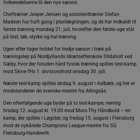
forberedelserne til den nye sæson.
Cheftræner Jesper Jensen og assistenttræner Stefan
Madsen har haft gang i planlægningen, og de har indkaldt til
første træning mandag 21. juli, hvorefter den første uge står
på test, løb, styrke og hal-træning.
Ugen efter tager holdet for tredje sæson i træk på
træningslejr på Nordjyllands Idrætsefterskole Stidsholt ved
Sæby, hvor der foruden hård fysisk træning spilles test-kamp
mod Skive fHs 1. divisionshold onsdag 30. juli.
Næste test-kamp spilles lørdag 9. august i Aalbæk, og her er
modstanderen de svenske mestre fra Allingsås.
Den efterfølgende uge byder på to test-kampe, nemlig
tirsdag 12. august kl. 19.00 mod Mors-Thy Håndbold – en
kamp, der spilles i Løgstør, og fredag 15. august i Flensborg
mod de nykårede Champions League-mestre fra SG
Flensburg-Handewitt.