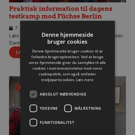
Praktisk information til dagens
testkamp mod Füchse Berlin
7. august 2026
Denne hjemmeside
Læs praktisk info til aftenens kamp i Sparekassen
bruger cookies
Danmark Arena.
Denne hjemmeside bruger cookies til at
Læs mere
forbedre brugeroplevelsen. Ved at bruge
vores hjemmeside giver du samtykke til alle
cookies i overensstemmelse med vores
cookiepolitik, som også omfatter
tredjepartscookies.
Læs mere
Nyhed
ABSOLUT NØDVENDIGE
YDEEVNE
MÅLRETNING
FUNKTIONALITET