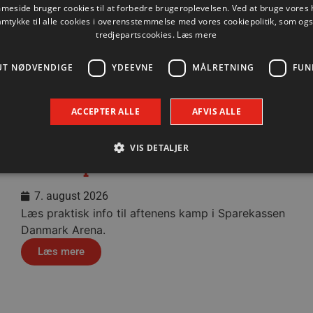
eside bruger cookies til at forbedre brugeroplevelsen. Ved at bruge vore
amtykke til alle cookies i overensstemmelse med vores cookiepolitik, som og
tredjepartscookies.
Læs mere
UT NØDVENDIGE
YDEEVNE
MÅLRETNING
FUN
ACCEPTER ALLE
AFVIS ALLE
VIS DETALJER
Praktisk information til dagens
testkamp mod Füchse Berlin
7. august 2026
Absolut nødvendige
Ydeevne
Målretning
Funktionalitet
Læs praktisk info til aftenens kamp i Sparekassen
 muliggør hjemmesidens grundlæggende funktionalitet såsom brugerlogin og kontoad
Danmark Arena.
n de absolut nødvendige cookies.
Læs mere
Udbyder / Domæne
Udløbsdato
Beskrivelse
.aalborghaandbold.dk
Session
Til visning af hjemmesidens funktioner
1 år 1
Denne cookie bruges til at identificere i
Google
måned
delt IP-adresse og anvende sikkerhedsinds
.aalborghaandbold.dk