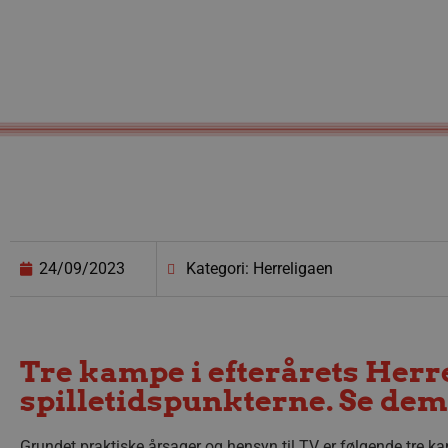
24/09/2023
Kategori: Herreligaen
Tre kampe i efterårets Herre
spilletidspunkterne. Se dem 
Grundet praktiske årsager og hensyn til TV er følgende tre ka