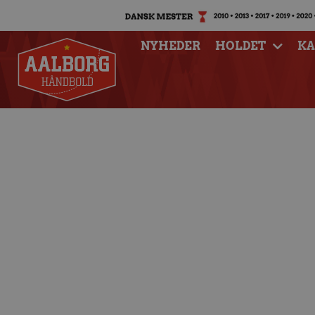
NYHEDER
HOLDET
K
Tre kampe får ny