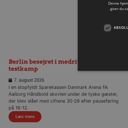
Denne hjemm
giver du s
ABSOL
Berlin besejret i medrivende
testkamp
7. august 2026
I en stopfyldt Sparekassen Danmark Arena fik
Absolut nødvendige cookies
Aalborg Håndbold skovlen under de tyske gæster,
kan ikke bruges korrekt ude
der blev slået med cifrene 30-28 efter pauseføring
Navn
på 16-12.
/dyna-.*/i
Læs mere
_dcid