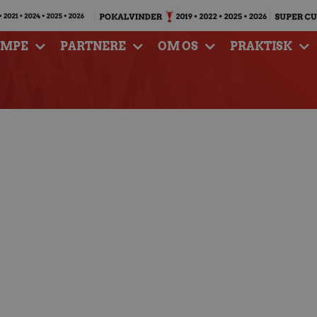
AMPE
PARTNERE
OM OS
PRAKTISK
e spilletidspunkter