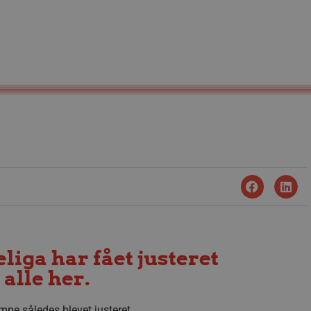
liga har fået justeret
alle her.
mpe således blevet justeret.