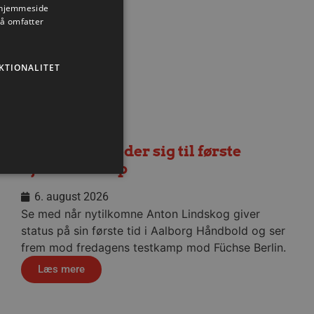
s hjemmeside
så omfatter
KTIONALITET
Lindskog glæder sig til første
hjemmekamp
6. august 2026
Se med når nytilkomne Anton Lindskog giver
ministration. Hjemmesiden
status på sin første tid i Aalborg Håndbold og ser
frem mod fredagens testkamp mod Füchse Berlin.
Læs mere
ndividuelle klienter bag en
tillinger pr. klient. Den