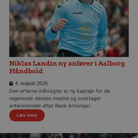
måne
.aalborghaandbold.dk
__cf_bm
29 minu
Cloudflare Inc.
56
.linkedin.com
sekund
Niklas Landin ny anfører i Aalborg
Google Privacy Policy
Håndbold
4. august 2026
CookieScriptConsent
4 uger
CookieScript
dag
aalborghaandbold.dk
Den erfarne målvogter er ny kaptajn for de
regerende danske mestre og overtager
anførerbindet efter René Antonsen.
Læs mere
VISITOR_PRIVACY_METADATA
5 måne
YouTube
4 uge
.youtube.com