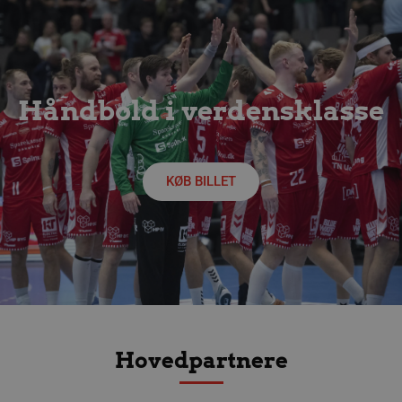
Håndbold i verdensklasse
KØB BILLET
lf-cmp-189350
aalborghaandbold.dk
1 år
Hovedpartnere