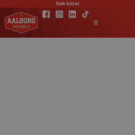
Køb billet
Tre tætte
testkampe venter i
weekenden i
Kragerø i Norge