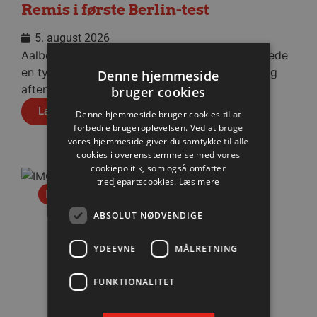
Remis i første Berlin-test
5. august 2026
Aalborg Håndbold viste god moral og indhentede
en tysk pauseføring på fire mål, da man onsdag
Denne hjemmeside
aften spillede 36-36 mod Füchse Berlin.
bruger cookies
Læs mere
Denne hjemmeside bruger cookies til at
forbedre brugeroplevelsen. Ved at bruge
vores hjemmeside giver du samtykke til alle
cookies i overensstemmelse med vores
cookiepolitik, som også omfatter
tredjepartscookies.
Læs mere
Nyhed
ABSOLUT NØDVENDIGE
YDEEVNE
MÅLRETNING
FUNKTIONALITET