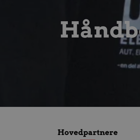
bcookie
Mi
.l
__Secure-
.y
Håndbo
ROLLOUT_TOKEN
HLSession
aa
VISITOR_INFO1_LIVE
Go
.y
FPID
Go
.a
_fbp
Me
.a
lidc
Mi
.l
HLNewVisitor
aa
Hovedpartnere