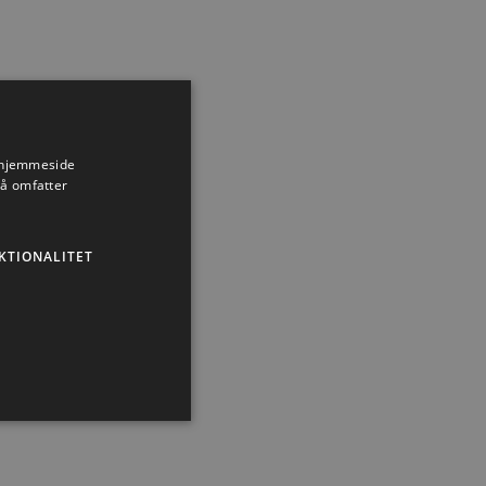
s hjemmeside
så omfatter
KTIONALITET