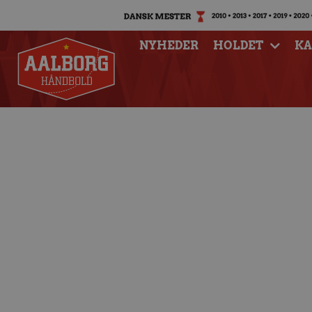
NYHEDER
HOLDET
K
TTH Holstebro e