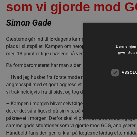
som vi gjorde mod 
Simon Gade
Gæsterne går ind til lørdagens kamp med 20 point for 23 kamp
plads i slutspillet. Kampen om netop den plads er dog tæt, 
Denne hjemm
giver du s
med 18 point er lige i hælene på vestjyderne.
På formbarometeret har man siden genstarten af HTH Herreliga
ABSOL
– Hvad jeg husker fra første møde med TTH i sæsonen? Jeg hus
angrebsspil med et godt aggressivt forsvar, samt at vi i første
vi trak heldigvis fra til sidst og tog de to point.
– Kampen i morgen bliver selvfølgelig ikke det samme som tor
det er det så alligevel på sin vis, på grund af kampens betydnin
påkrævet i morgen. Derfor skal vi prøve at ramme det rigti
samme gode situationer som vi gjorde mod GOG, analyserer m
Håndbold-fans der igen er klar på lægterne lørdag eftermidd