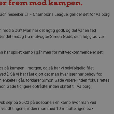
er frem mod kampen.
 Machineseeker EHF Champions League, gælder det for Aalborg
 mod GOG? Man har det rigtig godt, og det var en fed
yder det fredag fra målvogter Simon Gade, der i høj grad var
n har spillet kamp i går, men for mit vedkommende er det
 os på kampen i morgen, og så har vi selvfølgelig fået
red.)
. Så vi har fået gjort det man hver især har behov for,
enkelte i går, forklarer Simon Gade videre, inden fokus rettes
Gade tidligere optrådte, inden skiftet til Aalborg
sk sejr på 26-23 på udebane, i en kamp hvor man ved
k vendt tingene, inden man med 10 minutter igen trak