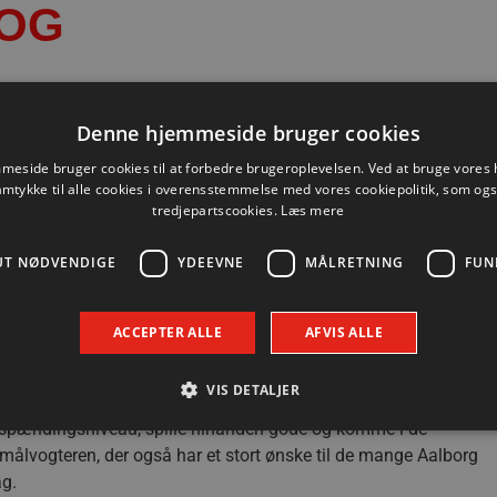
GOG
Denne hjemmeside bruger cookies
e, hvilket rækker til en øjeblikkelig 8. plads og dermed en
i det Ribe-Esbjerg HH har samme pointtal, mens SønderjyskE
eside bruger cookies til at forbedre brugeroplevelsen. Ved at bruge vore
amtykke til alle cookies i overensstemmelse med vores cookiepolitik, som og
tredjepartscookies.
Læs mere
en i februar præsteret en sejr, en uafgjort og tre nederlag.
UT NØDVENDIGE
YDEEVNE
MÅLRETNING
FUN
ker i hvert tilfælde, at de fik spoleret meget af vores
 halvleg aldrig rigtig fandt rytme. Det var tæt hele vejen, men
ACCEPTER ALLE
AFVIS ALLE
sdag aften, da det ikke er en ren knald-eller-fald kamp, men
VIS DETALJER
g. Vi vil gøre alt for at vinde grundspillet, så en sejr er
ge spændingsniveau, spille hinanden gode og komme i de
ålvogteren, der også har et stort ønske til de mange Aalborg
Absolut nødvendige
Ydeevne
Målretning
Funktionalitet
ag.