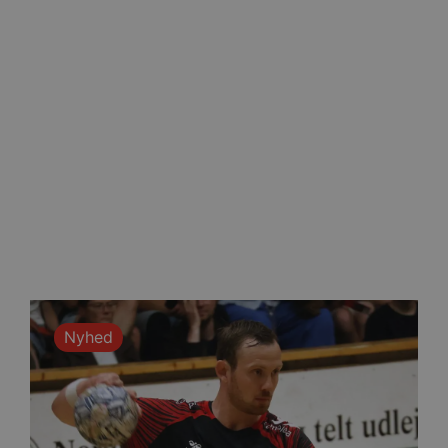
ministration. Hjemmesiden
ndividuelle klienter bag en
tillinger pr. klient. Den
g kan ikke fravælges.
em mennesker og bots.
 lave gyldige rapporter om
m-tjenesten til at huske
 Det er nødvendigt, at
r korrekt.
erens samtykke og
webstedet. Det registrerer
kellige politikker for
Nyhed
indstillinger, så deres
essioner.
eller samtykke i
pagnen (ID: 189350) for
ens indstillinger.