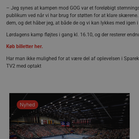
Absolut nødvendige cookies
– Jeg synes at kampen mod GOG var et foreløbigt stemningsh
kan ikke bruges korrekt ude
publikum ved når vi har brug for støtten for at klare skærene.
Navn
dem, og det håber jeg, at både de og vi kan lykkes med igen
/dyna-.*/i
Lørdagens kamp fløjtes i gang kl. 16.10, og der resterer endnu 
_dcid
Køb billetter her.
__cf_bm
Har man ikke mulighed for at være del af oplevelsen i Spa
TV2 med optakt
CookieScriptConsent
Google Privacy Poli
VISITOR_PRIVACY_METAD
Nyhed
lf-cmp-189350