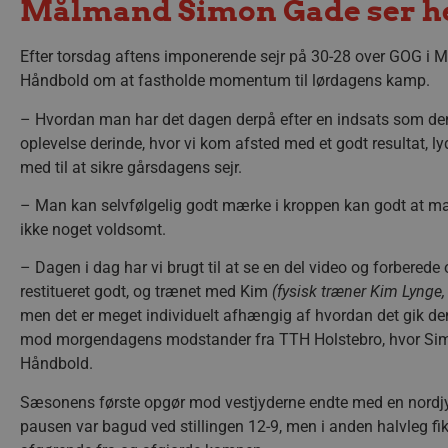
Målmand Simon Gade ser h
Efter torsdag aftens imponerende sejr på 30-28 over GOG i
Håndbold om at fastholde momentum til lørdagens kamp.
– Hvordan man har det dagen derpå efter en indsats som den
oplevelse derinde, hvor vi kom afsted med et godt resultat, l
med til at sikre gårsdagens sejr.
– Man kan selvfølgelig godt mærke i kroppen kan godt at ma
ikke noget voldsomt.
– Dagen i dag har vi brugt til at se en del video og forberede
restitueret godt, og trænet med Kim
(fysisk træner Kim Lynge, 
men det er meget individuelt afhængig af hvordan det gik den 
mod morgendagens modstander fra TTH Holstebro, hvor Simon 
Håndbold.
Sæsonens første opgør mod vestjyderne endte med en nordjy
pausen var bagud ved stillingen 12-9, men i anden halvleg fi