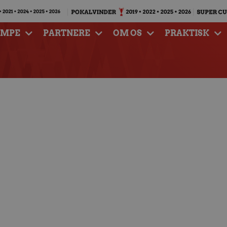
AMPE
PARTNERE
OM OS
PRAKTISK
r næste udfordring