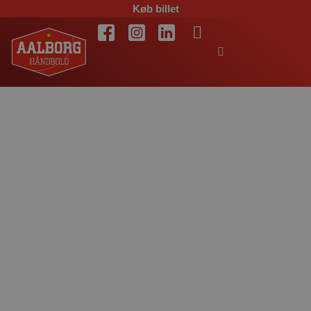
Køb billet
Turen går til
Holstebro