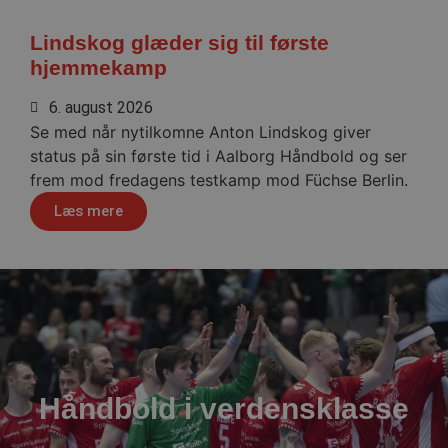
Lindskog glæder sig til første
hjemmekamp
VISITOR_PRIVACY_METADATA
5 måne
YouTube
6. august 2026
4 uge
.youtube.com
Se med når nytilkomne Anton Lindskog giver
status på sin første tid i Aalborg Håndbold og ser
frem mod fredagens testkamp mod Füchse Berlin.
Læs mere
lf-cmp-189350
aalborghaandbold.dk
1 år
Håndbold i verdensklasse