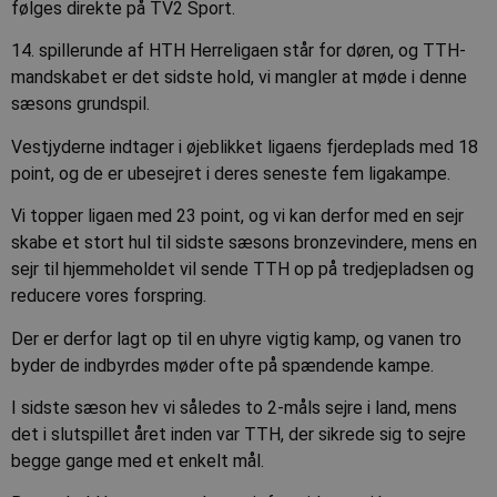
følges direkte på TV2 Sport.
14. spillerunde af HTH Herreligaen står for døren, og TTH-
mandskabet er det sidste hold, vi mangler at møde i denne
sæsons grundspil.
Vestjyderne indtager i øjeblikket ligaens fjerdeplads med 18
point, og de er ubesejret i deres seneste fem ligakampe.
Vi topper ligaen med 23 point, og vi kan derfor med en sejr
skabe et stort hul til sidste sæsons bronzevindere, mens en
sejr til hjemmeholdet vil sende TTH op på tredjepladsen og
reducere vores forspring.
Der er derfor lagt op til en uhyre vigtig kamp, og vanen tro
byder de indbyrdes møder ofte på spændende kampe.
I sidste sæson hev vi således to 2-måls sejre i land, mens
det i slutspillet året inden var TTH, der sikrede sig to sejre 
begge gange med et enkelt mål.