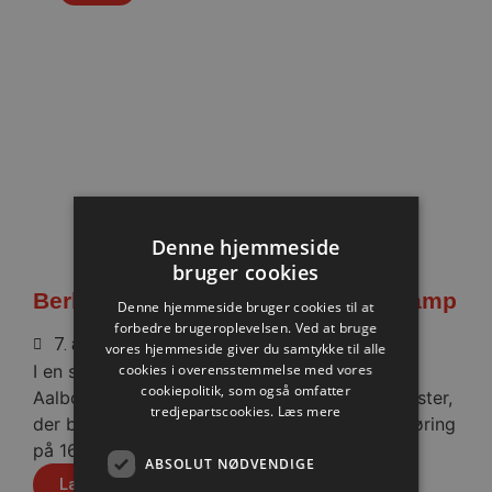
Denne hjemmeside
bruger cookies
Berlin besejret i medrivende testkamp
Denne hjemmeside bruger cookies til at
forbedre brugeroplevelsen. Ved at bruge
7. august 2026
vores hjemmeside giver du samtykke til alle
I en stopfyldt Sparekassen Danmark Arena fik
cookies i overensstemmelse med vores
cookiepolitik, som også omfatter
Aalborg Håndbold skovlen under de tyske gæster,
tredjepartscookies.
Læs mere
der blev slået med cifrene 30-28 efter pauseføring
på 16-12.
ABSOLUT NØDVENDIGE
Læs mere