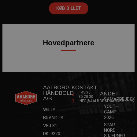
KØB BILLET
VISITOR_PRIVACY_METADATA
5 måne
YouTube
4 uge
.youtube.com
Hovedpartnere
AALBORG
KONTAKT
HÅNDBOLD
+45 96
ANDET
lf-cmp-189350
aalborghaandbold.dk
1 år
35 20 30
A/S
SAMARBEJDSK
INFO@AALBORGHAANDBOLD.DK
YOUTH
WILLY
CAMP
2026
BRANDTS
SPAR
VEJ 31
NORD
DK-9220
STJERNER