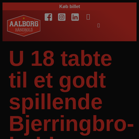
Køb billet
U 18 tabte
til et godt
spillende
Bjerringbro-