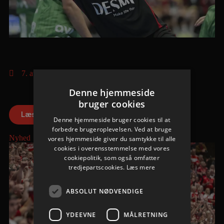
Berlin besejret i medrivende testkamp
7. august 2026
I en stopfyldt Sparekassen Danmark Arena fik Aalborg
Denne hjemmeside
Håndbold skovlen under de tyske gæster, der blev slået med
cifrene 30-28 efter pauseføring på 16-12.
bruger cookies
Læs mere
Denne hjemmeside bruger cookies til at
forbedre brugeroplevelsen. Ved at bruge
Nyhed
vores hjemmeside giver du samtykke til alle
cookies i overensstemmelse med vores
cookiepolitik, som også omfatter
tredjepartscookies.
Læs mere
ABSOLUT NØDVENDIGE
YDEEVNE
MÅLRETNING