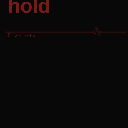
hold
26/11/2012
Kategori: Nyhed
Der var ikke meget, der lykkedes for vort U 18 drenge i 1.
division i hjemmekampen i Klarup Hallen mod Bjerringbro FH.
Vi tabte 34-23 efter at have været bagud 17-9 ved pausen.
Vi tabte til en bedre modstander, men nogle af vores spillere
virkede som om, de ikke troede på mulighed for sejr.
Bjerringbro FH styrede begivenhederne straks fra starten af
kampen og kom foran 3-1, 5-2 og 8-3. Vi fik ikke presset deres
skytter, som havde let ved at score.
Vi havde til gengæld vanskeligt ved at score i vort angreb, fordi