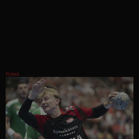
samspillet ikke fungerede. Da der var spillet 20 minutter af
kampen, havde vi kun scoret syv mål.
En offensiv satsning i vort forsvar i begyndelsen af 2.halvleg
betød, at Bjerringbro fra 21-16 scorede fem gange, uden at vi
gjorde gengæld. Bjerringbro holdt denne 10 måls føring kampen
ud.
Vores målscorere var: Kasper Holmen 6, Morten Pedersen 5,
Carnelius Stenderup 3, Patrick Pheiffer 3, Anders Brødbæk 2,
Søren Schou 2, Christian Jensen 1 og Daniel Christensen 1.
Nyhed