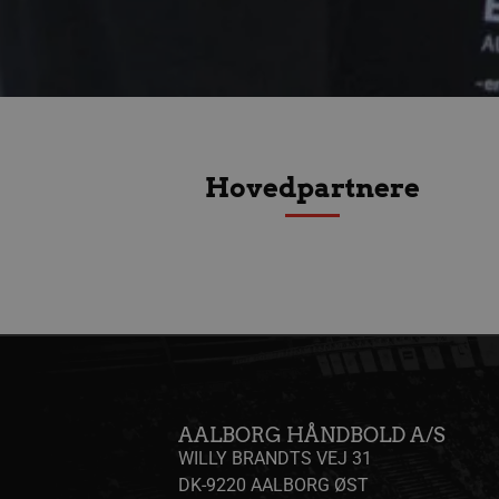
li_sync
.l
FPAU
.aalborgha
_ga_ZP8WW23MQ3
.a
bcookie
Mi
.l
__Secure-
.y
ROLLOUT_TOKEN
Hovedpartnere
HLSession
aa
VISITOR_INFO1_LIVE
Go
.y
FPID
Go
.a
AALBORG HÅNDBOLD A/S
_fbp
Me
WILLY BRANDTS VEJ 31
.a
DK-9220 AALBORG ØST
lidc
Mi