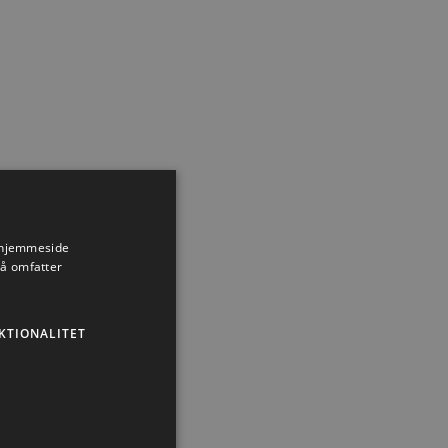
s hjemmeside
så omfatter
KTIONALITET