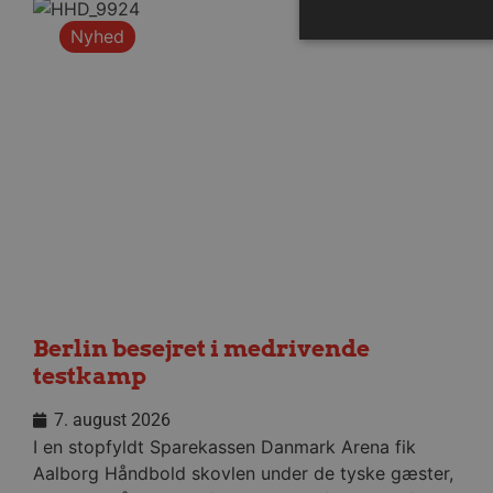
Nyhed
Absolut nødvendige cookies
kan ikke bruges korrekt ude
Navn
/dyna-.*/i
_dcid
__cf_bm
Berlin besejret i medrivende
CookieScriptConsent
testkamp
Google Privacy Poli
7. august 2026
VISITOR_PRIVACY_METAD
I en stopfyldt Sparekassen Danmark Arena fik
Aalborg Håndbold skovlen under de tyske gæster,