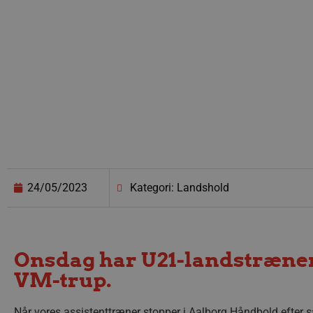
24/05/2023
Kategori: Landshold
Onsdag har U21-landstræner
VM-trup.
Når vores assistenttræner stopper i Aalborg Håndbold efter