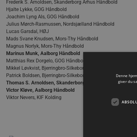
Frederik S. Arnoldsen, Skanderborg Århus Håndbold
Hjalte Lykke, GOG Håndbold
Joachim Lyng Als, GOG Håndbold
Julius Mørch-Rasmussen, Nordsjælland Håndbold
Lucas Garsdal, HØJ
Mads Svane Knudsen, Mors-Thy Håndbold
Magnus Norlyk, Mors-Thy Håndbold
Marinus Munk, Aalborg Håndbold
Matthias Rex Dorgelo, GOG Håndbold
Mikkel Løvkvist, Bjerringbro-Silkeborg Håndbold
Patrick Boldsen, Bjerringbro-Silkeborg Håndbold
Denne hjemm
giver du s
Thomas S. Arnoldsen, Skanderborg Århus Håndbold
Victor Kløve, Aalborg Håndbold
Viktor Nevers, KIF Kolding
ABSOL