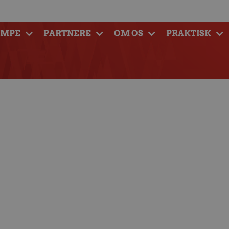
AMPE
PARTNERE
OM OS
PRAKTISK
il VM er udtaget