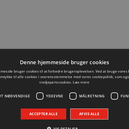
Denne hjemmeside bruger cookies
eside bruger cookies til at forbedre brugeroplevelsen. Ved at bruge vore
amtykke til alle cookies i overensstemmelse med vores cookiepolitik, som og
tredjepartscookies.
Læs mere
UT NØDVENDIGE
YDEEVNE
MÅLRETNING
FUN
ACCEPTER ALLE
AFVIS ALLE
VIS DETALJER