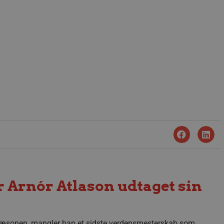
 Arnór Atlason udtaget sin
 sæsonen, mangler han et sidste verdensmesterskab som