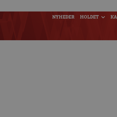
NYHEDER
HOLDET
K
U21-truppen t