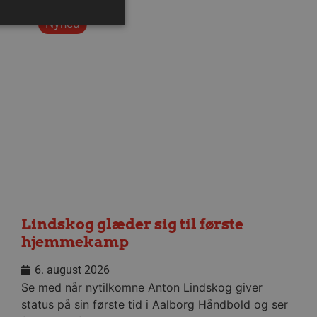
Nyhed
ministration. Hjemmesiden
ndividuelle klienter bag en
tillinger pr. klient. Den
g kan ikke fravælges.
em mennesker og bots.
 lave gyldige rapporter om
Lindskog glæder sig til første
m-tjenesten til at huske
hjemmekamp
 Det er nødvendigt, at
r korrekt.
6. august 2026
erens samtykke og
webstedet. Det registrerer
Se med når nytilkomne Anton Lindskog giver
kellige politikker for
status på sin første tid i Aalborg Håndbold og ser
indstillinger, så deres
essioner.