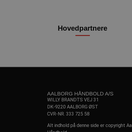
tr
.l
189369-sid-
.aalborg-
seen
handbold.c
gtag/js
.g
Hovedpartnere
gtm.js
.g
li_sync
.l
_fbp
Me
.a
HLNewVisitor
aa
HLSession
aa
AALBORG HÅNDBOLD A/S
WILLY BRANDTS VEJ 31
__Secure-
.y
ROLLOUT_TOKEN
DK-9220 AALBORG ØST
CVR-NR. 333 725 58
Alt indhold på denne side er copyright A
__Secure-YNID
.y