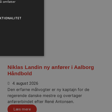
så omfatter
KTIONALITET
Niklas Landin ny anfører i Aalborg
Håndbold
ministration. Hjemmesiden
4. august 2026
Den erfarne målvogter er ny kaptajn for de
regerende danske mestre og overtager
anførerbindet efter René Antonsen.
eller samtykke i
pagnen (ID: 189350) for
ens indstillinger.
Læs mere