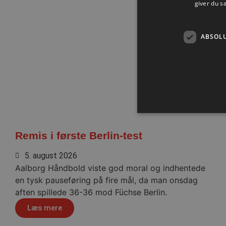
giver du s
ABSOL
Remis i første Berlin-test
Absolut nødvendige cookies
5. august 2026
kan ikke bruges korrekt ude
Aalborg Håndbold viste god moral og indhentede
Navn
en tysk pauseføring på fire mål, da man onsdag
/dyna-.*/i
aften spillede 36-36 mod Füchse Berlin.
lf-cmp-189350
Læs mere