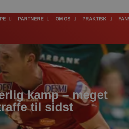
PE
PARTNERE
OM OS
PRAKTISK
FAN
derlig kamp – meget
raffe til sidst