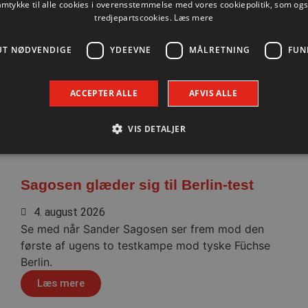
amtykke til alle cookies i overensstemmelse med vores cookiepolitik, som og
tredjepartscookies.
Læs mere
UT NØDVENDIGE
YDEEVNE
MÅLRETNING
FUN
ACCEPTER ALLE
AFVIS ALLE
VIS DETALJER
Absolut nødvendige
Ydeevne
Målretning
Funktionalitet
Sagosen glæder sig til Berlin-test
 muliggør hjemmesidens grundlæggende funktionalitet såsom brugerlogin og kontoad
4. august 2026
n de absolut nødvendige cookies.
Se med når Sander Sagosen ser frem mod den
Udbyder / Domæne
Udløbsdato
Beskrivelse
første af ugens to testkampe mod tyske Füchse
.aalborghaandbold.dk
Session
Til visning af hjemmesidens funktioner
Berlin.
aalborghaandbold.dk
1 år
Gemmer brugerens konfiguration, status 
Læs mere
forbindelse med Leadfamly/Playable-kam
at sikre, at kampagnen overholder bruger