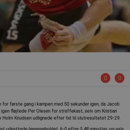
 for første gang i kampen med 50 sekunder igen, da Jacob
gen fløjtede Per Olesen for straffekast, selv om Kristian
o Holm Knudsen udlignede efter tid til slutresultatet 29-29.
det udnyttede hjemmeholdet. 6-0 efter 5,48 minutter, og selv