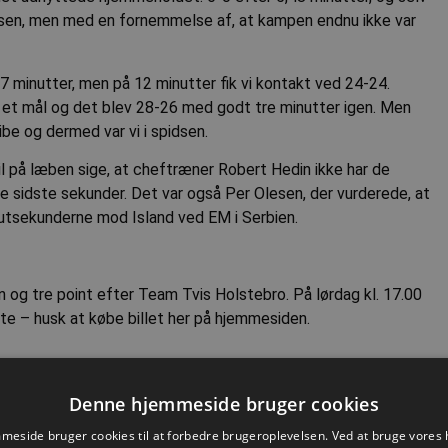
ausen, men med en fornemmelse af, at kampen endnu ikke var
37 minutter, men på 12 minutter fik vi kontakt ved 24-24.
 et mål og det blev 28-26 med godt tre minutter igen. Men
be og dermed var vi i spidsen.
l på læben sige, at cheftræner Robert Hedin ikke har de
e sidste sekunder. Det var også Per Olesen, der vurderede, at
 slutsekunderne mod Island ved EM i Serbien.
rn og tre point efter Team Tvis Holstebro. På lørdag kl. 17.00
nte – husk at købe billet her på hjemmesiden.
Denne hjemmeside bruger cookies
Nyhed
eside bruger cookies til at forbedre brugeroplevelsen. Ved at bruge vore