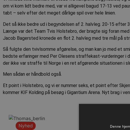
om vi kom lidt bedre med, var vi alligevel bagud 17-13 ved p
tabt – selv efter det meget dårlige spil over hele linien.
Det så ikke bedre ud i begyndelsen af 2. halvleg. 20-15 efter 
Længe var det Team Tvis Holstebro, der bragte sig foran med
Jacob Bagersted kronede en flot 2. halvleg med tre mål på stri
Så fulgte den tvivlsomme afgørelse, og man kan jo med et smi
bedste erfaringer med Per Olesens straffekast-vurderinger i d
der ikke var straffe til Norge i en ret afgørende situationen i
Men sådan er håndbold også.
Et point i Holstebro, og vi er nummer seks, et point efter Skje
kommer KIF Kolding på besøg i Gigantium Arena. Nyt brag i ve
Nyhed
Denne hjemm