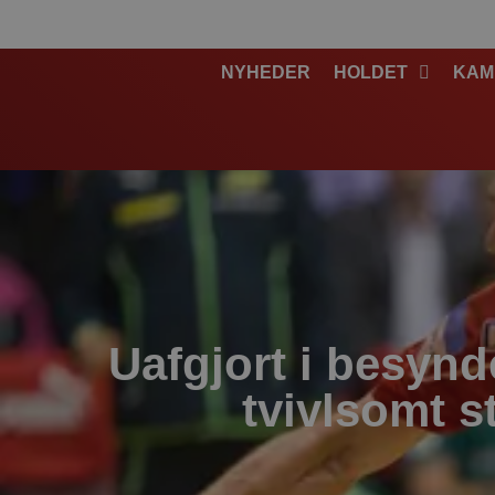
NYHEDER
HOLDET
KAM
Uafgjort i besyn
tvivlsomt st