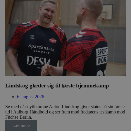
hjemmesidens grundlæggende funktionalitet
såsom brugerlogin og kontoadministration.
Hjemmesiden kan ikke bruges korrekt uden de
absolut nødvendige cookies.
Navn
Udbyder / Domæne
Udløbs
/dyna-.*/i
.aalborghaandbold.dk
Sessi
_dcid
1 år 
Google
måne
.aalborghaandbold.dk
Lindskog glæder sig til første hjemmekamp
__cf_bm
29 minu
Cloudflare Inc.
6. august 2026
56
.linkedin.com
sekund
Se med når nytilkomne Anton Lindskog giver status på sin første
tid i Aalborg Håndbold og ser frem mod fredagens testkamp mod
Google Privacy Policy
Füchse Berlin.
Læs mere