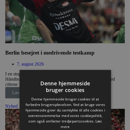
Berlin besejret i medrivende testkamp
7. august 2026
I en stopfyldt Sparekassen Danmark Arena fik Aalborg
Håndbold skovlen under de tyske gæster, der blev slået med
Denne hjemmeside
cifrene 30-28 efter pauseføring på 16-12.
bruger cookies
Læs mere
Denne hjemmeside bruger cookies til at
forbedre brugeroplevelsen. Ved at bruge vores
Nyhed
hjemmeside giver du samtykke til alle cookies i
overensstemmelse med vores cookiepolitik,
som også omfatter tredjepartscookies.
Læs
mere