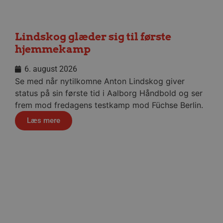
Lindskog glæder sig til første
hjemmekamp
FPAU
.aalborghaandbold.dk
2 måneder
4 uger
HLSession
aalborghaandbold.dk
29 minutter
6. august 2026
59
Se med når nytilkomne Anton Lindskog giver
sekunder
status på sin første tid i Aalborg Håndbold og ser
frem mod fredagens testkamp mod Füchse Berlin.
Læs mere
VISITOR_INFO1_LIVE
5 måneder
Google LLC
4 uger
.youtube.com
FPID
1 år 1
Google
måned
.aalborghaandbold.dk
Håndbold i verdensklasse