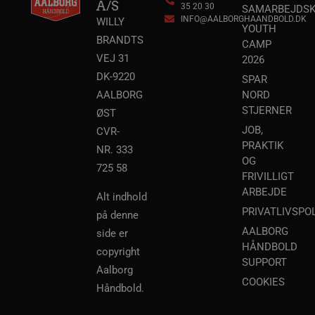
A/S
35 20 30
SAMARBEJDSK
INFO@AALBORGHAANDBOLD.DK
WILLY
YOUTH
BRANDTS
CAMP
VEJ 31
2026
DK-9220
SPAR
AALBORG
NORD
STJERNER
li_gc
5 måneder
LinkedIn Corporation
ØST
4 uger
.linkedin.com
JOB,
CVR-
PRAKTIK
NR. 333
__Secure-YNID
.youtube.com
5 måneder
OG
725 58
4 uger
FRIVILLIGT
ARBEJDE
Alt indhold
PRIVATLIVSPOL
på denne
AALBORG
side er
HÅNDBOLD
copyright
SUPPORT
Aalborg
COOKIES
Håndbold.