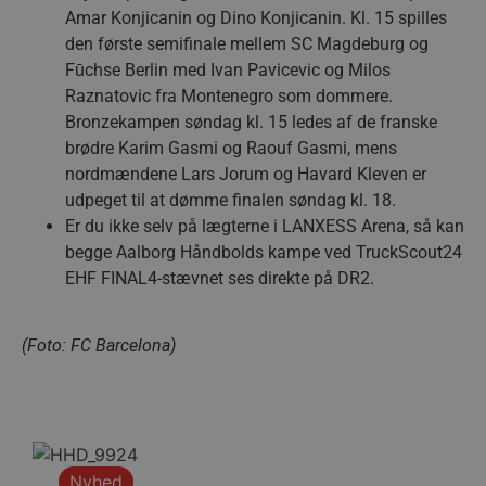
Hjemmesiden kan ikke bruges korrekt uden de
Amar Konjicanin og Dino Konjicanin. Kl. 15 spilles
absolut nødvendige cookies.
den første semifinale mellem SC Magdeburg og
Navn
Udbyder / Domæne
Udløbsd
Fūchse Berlin med Ivan Pavicevic og Milos
Raznatovic fra Montenegro som dommere.
/dyna-.*/i
.aalborghaandbold.dk
Sessi
Bronzekampen søndag kl. 15 ledes af de franske
brødre Karim Gasmi og Raouf Gasmi, mens
_dcid
1 år 
Google
nordmændene Lars Jorum og Havard Kleven er
måne
.aalborghaandbold.dk
udpeget til at dømme finalen søndag kl. 18.
Er du ikke selv på lægterne i LANXESS Arena, så kan
begge Aalborg Håndbolds kampe ved TruckScout24
EHF FINAL4-stævnet ses direkte på DR2.
__cf_bm
29 minu
Cloudflare Inc.
56
.linkedin.com
(Foto: FC Barcelona)
sekund
Google Privacy Policy
CookieScriptConsent
4 uger
CookieScript
Nyhed
dag
aalborghaandbold.dk