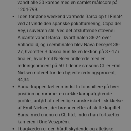
vandt alle 30 kampe med en samlet målscore på
1204-799.
I den forløbne weekend varmede Barca op til Final4
ved at vinde den spanske pokalturnering, Copa del
Rey, i suveræn stil. Ved det afsluttende stævne i
Alicante vandt Barca i kvartfinalen 38-24 over
Valladolid, og i semifinalen blev Nava besejret 38-
27, hvorefter Bidasoa Irún fik en lektion på 37-17 i
finalen, hvor Emil Nielsen brillerede med en
redningsprocent på 50. I denne sæsons CL er Emil
Nielsen noteret for den højeste redningsprocent,
34,34.
Barca-truppen tæller mindst to topspillere på hver
position og rummer en række kampafgørende
profiler, anført af det enlige danske islæt i skikkelse
af Emil Nielsen, der brænder efter at slutte kapitlet i
Barca med endnu en CL-titel, inden han fortsætter
karrieren i One Veszprém.
I bagkæden er den hårdt skydende og atletiske