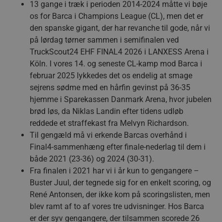
13 gange i træk i perioden 2014-2024 måtte vi bøje
os for Barca i Champions League (CL), men det er
den spanske gigant, der har revanche til gode, når vi
på lørdag tørner sammen i semifinalen ved
TruckScout24 EHF FINAL4 2026 i LANXESS Arena i
Köln. I vores 14. og seneste CL-kamp mod Barca i
februar 2025 lykkedes det os endelig at smage
sejrens sødme med en hårfin gevinst på 36-35
hjemme i Sparekassen Danmark Arena, hvor jubelen
brød løs, da Niklas Landin efter tidens udløb
reddede et straffekast fra Melvyn Richardson.
Til gengæld må vi erkende Barcas overhånd i
Final4-sammenhæng efter finale-nederlag til dem i
både 2021 (23-36) og 2024 (30-31).
Fra finalen i 2021 har vi i år kun to gengangere –
Buster Juul, der tegnede sig for en enkelt scoring, og
René Antonsen, der ikke kom på scoringslisten, men
blev ramt af to af vores tre udvisninger. Hos Barca
er der syv gengangere, der tilsammen scorede 26