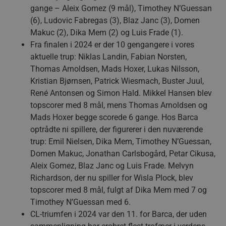
gange – Aleix Gomez (9 mål), Timothey N’Guessan
(6), Ludovic Fabregas (3), Blaz Janc (3), Domen
Makuc (2), Dika Mem (2) og Luis Frade (1).
Fra finalen i 2024 er der 10 gengangere i vores
aktuelle trup: Niklas Landin, Fabian Norsten,
Thomas Arnoldsen, Mads Hoxer, Lukas Nilsson,
Kristian Bjørnsen, Patrick Wiesmach, Buster Juul,
René Antonsen og Simon Hald. Mikkel Hansen blev
topscorer med 8 mål, mens Thomas Arnoldsen og
Mads Hoxer begge scorede 6 gange. Hos Barca
optrådte ni spillere, der figurerer i den nuværende
trup: Emil Nielsen, Dika Mem, Timothey N’Guessan,
Domen Makuc, Jonathan Carlsbogård, Petar Cikusa,
Aleix Gomez, Blaz Janc og Luis Frade. Melvyn
Richardson, der nu spiller for Wisla Plock, blev
topscorer med 8 mål, fulgt af Dika Mem med 7 og
Timothey N’Guessan med 6.
CL-triumfen i 2024 var den 11. for Barca, der uden