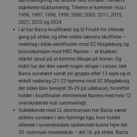
sammenligning har erobret flest trofæer i verdens
stærkeste klubturnering. Titlerne er kommet i hus i
1996, 1997, 1998, 1999, 2000, 2005, 2011, 2015,
2021, 2022 og 2024.
I år har Barca kvalificeret sig til Final4 for ottende
gang på stribe, og efter sidste sæsons skuffelse –
nederlag i både semifinalen mod SC Magdeburg og
bronzekampen mod HBC Nantes – er klubben
stærkt opsat på at komme tilbage på tronen. Og
hidtil har der ikke været nogen slinger i valsen, idet
Barca suverænt vandt sin gruppe efter 13 sejre og et
enkelt nederlag (21-22 hjemme mod SC Magdeburg,
der siden blev besejret 36-29 på udebane), hvorefter
holdet i kvartfinalen eliminerede Nantes med hele 12
overskydende mål sammenlagt.
Sideløbende med CL-dominansen har Barca været
aldeles suveræn i den hjemlige liga, hvor holdet
allerede i syvendesidste spillerunde kunne fejre det
33. nationale mesterskab – det 16. på stribe. Barca