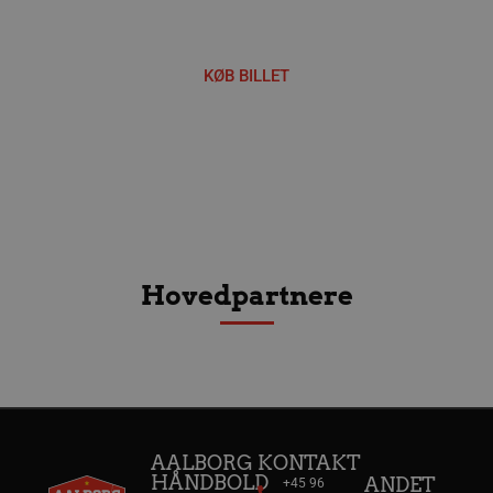
_fbp
2 måneder
Meta Platform Inc.
4 uger
.aalborghaandbold.dk
KØB BILLET
lidc
1 dag
Microsoft Corporation
.linkedin.com
HLNewVisitor
aalborghaandbold.dk
1 år
Hovedpartnere
YSC
Session
Google LLC
.youtube.com
_ga
1 år 1
Google LLC
måned
.aalborghaandbold.dk
AALBORG
KONTAKT
HÅNDBOLD
ANDET
+45 96