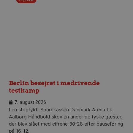
VISITOR_PRIVACY_METADATA
5 måne
YouTube
4 uge
.youtube.com
Berlin besejret i medrivende
testkamp
7. august 2026
I en stopfyldt Sparekassen Danmark Arena fik
lf-cmp-189350
aalborghaandbold.dk
1 år
Aalborg Håndbold skovlen under de tyske gæster,
der blev slået med cifrene 30-28 efter pauseføring
på 16-12.