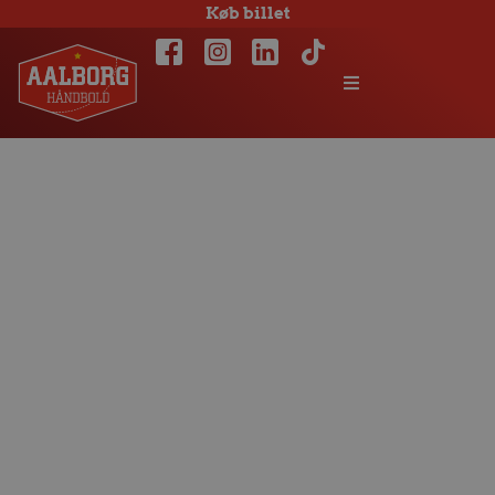
Køb billet
Værd at vide om
Barca og
TruckScout 24
EHF FINAL4