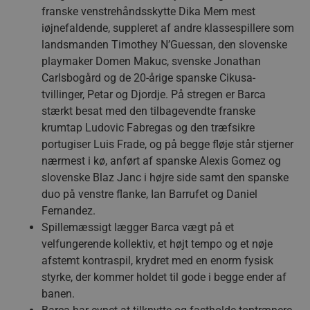
franske venstrehåndsskytte Dika Mem mest
iøjnefaldende, suppleret af andre klassespillere som
landsmanden Timothey N’Guessan, den slovenske
playmaker Domen Makuc, svenske Jonathan
Carlsbogård og de 20-årige spanske Cikusa-
tvillinger, Petar og Djordje. På stregen er Barca
stærkt besat med den tilbagevendte franske
krumtap Ludovic Fabregas og den træfsikre
portugiser Luis Frade, og på begge fløje står stjerner
nærmest i kø, anført af spanske Alexis Gomez og
slovenske Blaz Janc i højre side samt den spanske
duo på venstre flanke, Ian Barrufet og Daniel
Fernandez.
Spillemæssigt lægger Barca vægt på et
velfungerende kollektiv, et højt tempo og et nøje
afstemt kontraspil, krydret med en enorm fysisk
styrke, der kommer holdet til gode i begge ender af
banen.