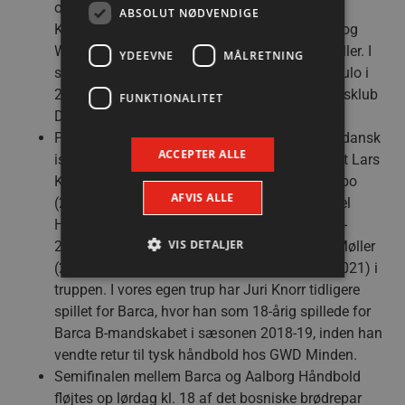
optrådte for Barca 2009-2012 og KIF Kolding
ABSOLUT NØDVENDIGE
København 2015-2017, inden Meshkov Brest og
Wisla Plock var hans sidste stationer som spiller. I
YDEEVNE
MÅLRETNING
sit første trænerhverv havde Konstantin Igropulo i
2021-2022 ansvaret for sin russiske barndomsklub
FUNKTIONALITET
Dinamo Viktor Stavropol.
På banen sørger Emil Nielsen som nævnt for dansk
ACCEPTER ALLE
islæt i Barca, efter at klubben tidligere har haft Lars
Krogh Jeppesen (2004-2006), Jesper Nøddesbo
AFVIS ALLE
(2007-2017), Kasper Hvidt (2007-2009), Mikkel
Hansen (2008-2010), Joachim Boldsen (2008-
VIS DETALJER
2010), Lasse Andersson (2016-2020), Kevin Møller
(2018-2021) og Casper U. Mortensen (2018-2021) i
truppen. I vores egen trup har Juri Knorr tidligere
spillet for Barca, hvor han som 18-årig spillede for
Absolut nødvendige
Ydeevne
Barca B-mandskabet i sæsonen 2018-19, inden han
Målretning
Funktionalitet
vendte retur til tysk håndbold hos GWD Minden.
Absolut nødvendige cookies muliggør
Semifinalen mellem Barca og Aalborg Håndbold
hjemmesidens grundlæggende funktionalitet
fløjtes op lørdag kl. 18 af det bosniske brødrepar
såsom brugerlogin og kontoadministration.