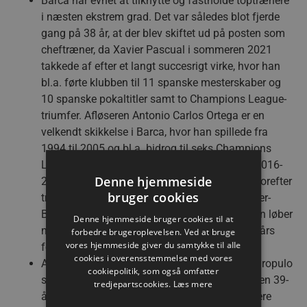
Barca har evnet at tilknytte og fastholde toptrænere
i næsten ekstrem grad. Det var således blot fjerde
gang på 38 år, at der blev skiftet ud på posten som
cheftræner, da Xavier Pascual i sommeren 2021
takkede af efter et langt succesrigt virke, hvor han
bl.a. førte klubben til 11 spanske mesterskaber og
10 spanske pokaltitler samt to Champions League-
triumfer. Afløseren Antonio Carlos Ortega er en
velkendt skikkelse i Barca, hvor han spillede fra
1994 til 2005 og bl.a. bidrog til seks Champions
League-titler. Den nu 54-årige spanier stod i 2016-
Denne hjemmeside
2017 i spidsen for KIF Kolding København, hvorefter
bruger cookies
trænerkarrieren bød på fire sæsoner i Hannover-
Burgdorf, hvor Barca købte ham fri. Kontrakten løber
Denne hjemmeside bruger cookies til at
nu til 2027, efter at CL-titlen i 2024 udløste et års
forbedre brugeroplevelsen. Ved at bruge
vores hjemmeside giver du samtykke til alle
forlængelse.
cookies i overensstemmelse med vores
Antonio Carlos Ortega fik i 2022 Konstantin Igropulo
cookiepolitik, som også omfatter
som ny assistent og er dermed forenet med den 39-
tredjepartscookies.
Læs mere
årige græsk-russer, der i sin lange aktive karriere