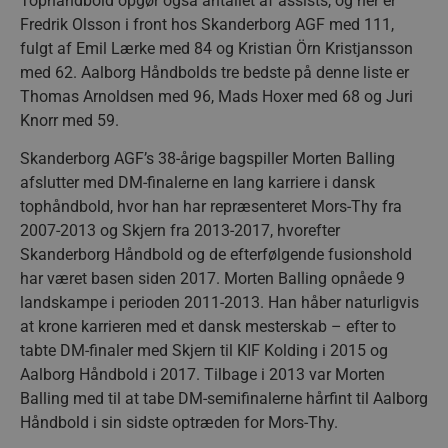
Tophåndbold opgør også antallet af assists, og her er
Fredrik Olsson i front hos Skanderborg AGF med 111,
fulgt af Emil Lærke med 84 og Kristian Örn Kristjansson
med 62. Aalborg Håndbolds tre bedste på denne liste er
Thomas Arnoldsen med 96, Mads Hoxer med 68 og Juri
Knorr med 59.
Skanderborg AGF’s 38-årige bagspiller Morten Balling
afslutter med DM-finalerne en lang karriere i dansk
tophåndbold, hvor han har repræsenteret Mors-Thy fra
2007-2013 og Skjern fra 2013-2017, hvorefter
Skanderborg Håndbold og de efterfølgende fusionshold
har været basen siden 2017. Morten Balling opnåede 9
landskampe i perioden 2011-2013. Han håber naturligvis
at krone karrieren med et dansk mesterskab – efter to
tabte DM-finaler med Skjern til KIF Kolding i 2015 og
Aalborg Håndbold i 2017. Tilbage i 2013 var Morten
Balling med til at tabe DM-semifinalerne hårfint til Aalborg
Håndbold i sin sidste optræden for Mors-Thy.