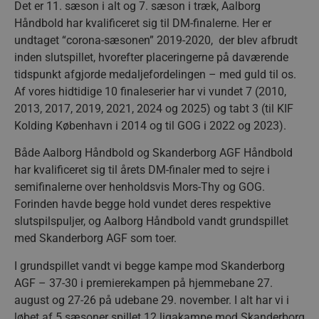
Det er 11. sæson i alt og 7. sæson i træk, Aalborg
Håndbold har kvalificeret sig til DM-finalerne. Her er
undtaget “corona-sæsonen” 2019-2020, der blev afbrudt
inden slutspillet, hvorefter placeringerne på daværende
tidspunkt afgjorde medaljefordelingen – med guld til os.
Af vores hidtidige 10 finaleserier har vi vundet 7 (2010,
2013, 2017, 2019, 2021, 2024 og 2025) og tabt 3 (til KIF
Kolding København i 2014 og til GOG i 2022 og 2023).
Både Aalborg Håndbold og Skanderborg AGF Håndbold
har kvalificeret sig til årets DM-finaler med to sejre i
semifinalerne over henholdsvis Mors-Thy og GOG.
Forinden havde begge hold vundet deres respektive
slutspilspuljer, og Aalborg Håndbold vandt grundspillet
med Skanderborg AGF som toer.
I grundspillet vandt vi begge kampe mod Skanderborg
AGF – 37-30 i premierekampen på hjemmebane 27.
august og 27-26 på udebane 29. november. I alt har vi i
løbet af 5 sæsoner spillet 12 ligakampe mod Skanderborg