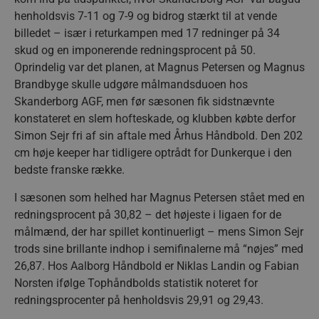
henholdsvis 7-11 og 7-9 og bidrog stærkt til at vende
billedet – især i returkampen med 17 redninger på 34
skud og en imponerende redningsprocent på 50.
Oprindelig var det planen, at Magnus Petersen og Magnus
Brandbyge skulle udgøre målmandsduoen hos
Skanderborg AGF, men før sæsonen fik sidstnævnte
konstateret en slem hofteskade, og klubben købte derfor
Simon Sejr fri af sin aftale med Århus Håndbold. Den 202
cm høje keeper har tidligere optrådt for Dunkerque i den
bedste franske række.
I sæsonen som helhed har Magnus Petersen stået med en
redningsprocent på 30,82 – det højeste i ligaen for de
målmænd, der har spillet kontinuerligt – mens Simon Sejr
trods sine brillante indhop i semifinalerne må “nøjes” med
26,87. Hos Aalborg Håndbold er Niklas Landin og Fabian
Norsten ifølge Tophåndbolds statistik noteret for
redningsprocenter på henholdsvis 29,91 og 29,43.