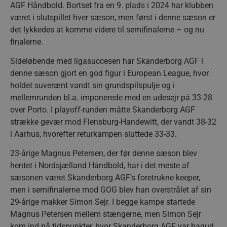
AGF Håndbold. Bortset fra en 9. plads i 2024 har klubben
været i slutspillet hver sæson, men først i denne sæson er
det lykkedes at komme videre til semifinalerne – og nu
finalerne.
Sideløbende med ligasuccesen har Skanderborg AGF i
denne sæson gjort en god figur i European League, hvor
holdet suverænt vandt sin grundspilspulje og i
mellemrunden bl.a. imponerede med en udesejr på 33-28
over Porto. I playoff-runden måtte Skanderborg AGF
strække gevær mod Flensburg-Handewitt, der vandt 38-32
i Aarhus, hvorefter returkampen sluttede 33-33.
23-årige Magnus Petersen, der før denne sæson blev
hentet i Nordsjælland Håndbold, har i det meste af
sæsonen været Skanderborg AGF’s foretrukne keeper,
men i semifinalerne mod GOG blev han overstrålet af sin
29-årige makker Simon Sejr. I begge kampe startede
Magnus Petersen mellem stængerne, men Simon Sejr
kom ind på tidspunkter, hvor Skanderborg AGF var bagud