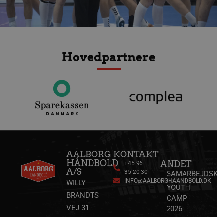
Hovedpartnere
AALBORG
KONTAKT
HÅNDBOLD
ANDET
+45 96
A/S
35 20 30
SAMARBEJDSK
INFO@AALBORGHAANDBOLD.DK
WILLY
YOUTH
BRANDTS
CAMP
VEJ 31
2026