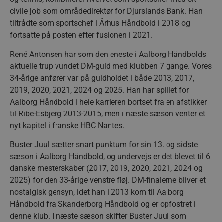
__cf_bm
29 minu
Cloudflare Inc.
56
.linkedin.com
civile job som områdedirektør for Djurslands Bank. Han
sekund
tiltrådte som sportschef i Århus Håndbold i 2018 og
Google Privacy Policy
fortsatte på posten efter fusionen i 2021.
René Antonsen har som den eneste i Aalborg Håndbolds
CookieScriptConsent
4 uger
CookieScript
aktuelle trup vundet DM-guld med klubben 7 gange. Vores
dag
aalborghaandbold.dk
34-årige anfører var på guldholdet i både 2013, 2017,
2019, 2020, 2021, 2024 og 2025. Han har spillet for
Aalborg Håndbold i hele karrieren bortset fra en afstikker
til Ribe-Esbjerg 2013-2015, men i næste sæson venter et
nyt kapitel i franske HBC Nantes.
VISITOR_PRIVACY_METADATA
5 måne
YouTube
Buster Juul sætter snart punktum for sin 13. og sidste
4 uge
.youtube.com
sæson i Aalborg Håndbold, og undervejs er det blevet til 6
danske mesterskaber (2017, 2019, 2020, 2021, 2024 og
2025) for den 33-årige venstre fløj. DM-finalerne bliver et
nostalgisk gensyn, idet han i 2013 kom til Aalborg
Håndbold fra Skanderborg Håndbold og er opfostret i
denne klub. I næste sæson skifter Buster Juul som