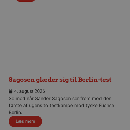
bcookie
1 år
Microsoft Corporation
.linkedin.com
189369-sid-
.aalborg-
4 minutter
__Secure-
.youtube.com
5 måneder
seen
handbold.campaign.playable.com
59
ROLLOUT_TOKEN
4 uger
sekunder
FPAU
.aalborghaandbold.dk
2 måneder
4 uger
Sagosen glæder sig til Berlin-test
HLSession
aalborghaandbold.dk
29 minutter
59
sekunder
4. august 2026
Se med når Sander Sagosen ser frem mod den
første af ugens to testkampe mod tyske Füchse
Berlin.
VISITOR_INFO1_LIVE
5 måneder
Google LLC
4 uger
.youtube.com
Læs mere