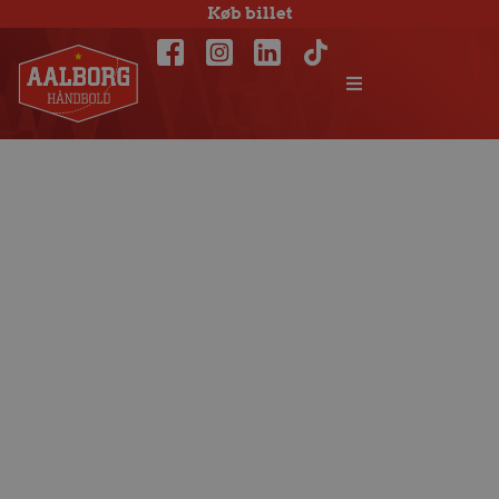
Køb billet
Værd at vide om
DM-finalerne