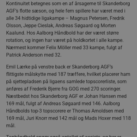
Kontinuitet betegnes som en af årsagerne til Skanderborg
AGF’s flotte sæson, og hele fem spillere har været med i
alle 34 hidtidige ligakampe – Magnus Petersen, Fredrik
Olsson, Jeppe Cieslak, Andreas Søgaard og Morten
Kaalund. Hos Aalborg Håndbold har der været større
rotation, og ingen har været på holdkortet i alle kampe.
Nærmest kommer Felix Möller med 33 kampe, fulgt af
Patrick Anderson med 32.
Emil Lærke på venstre back er Skanderborg AGF’s
flittigste målskytte med 187 træffere, hvilket placerer ham
på sjettepladsen på ligaens samlede topscorerliste, som
anføres af Frederik Bjerre fra GOG med 270 scoringer.
Næstbedst hos Skanderborg AGF er Johan Hansen med
169 mål, fulgt af Andreas Søgaard med 146. Aalborg
Håndbolds top-3 topscorere er Thomas Arnoldsen med
169 mål, Juri Knorr med 142 mål og Mads Hoxer med 118
mål.