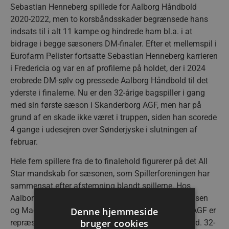
Sebastian Henneberg spillede for Aalborg Håndbold
2020-2022, men to korsbåndsskader begrænsede hans
indsats til i alt 11 kampe og hindrede ham bl.a. i at
bidrage i begge sæsoners DM-finaler. Efter et mellemspil i
Eurofarm Pelister fortsatte Sebastian Henneberg karrieren
i Fredericia og var en af profilerne på holdet, der i 2024
erobrede DM-sølv og pressede Aalborg Håndbold til det
yderste i finalerne. Nu er den 32-årige bagspiller i gang
med sin første sæson i Skanderborg AGF, men har på
grund af en skade ikke været i truppen, siden han scorede
4 gange i udesejren over Sønderjyske i slutningen af
februar.
Hele fem spillere fra de to finalehold figurerer på det All
Star mandskab for sæsonen, som Spillerforeningen har
sammensat efter afstemning blandt spillerne. Hos
Aalborg Håndbold er Niklas Landin, Thomas Arnoldsen
Denne hjemmeside
og Mads Hoxer valgt til holdet, mens Skanderborg AGF er
bruger cookies
repræsenteret af Johan Hansen og Andreas Søgaard. 32-