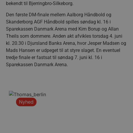
bekendt til Bjerringbro-Silkeborg.
Den første DM-finale mellem Aalborg Håndbold og
Skanderborg AGF Håndbold spilles søndag kl. 16 i
lf-cmp-189350
aalborghaandbold.dk
1 år
Sparekassen Danmark Arena med Kim Borup og Allan
Theils som dommere. Anden akt afvikles torsdag 4. juni
kl. 20.30 i Djursland Banks Arena, hvor Jesper Madsen og
Mads Hansen er udpeget til at styre slaget. En eventuel
tredje finale er fastsat til søndag 7. juni kl. 16 i
Sparekassen Danmark Arena.
Navn
Udbyder / Domæne
Udløbsdato
Navn
Udbyder / Domæne
Udløbsdato
Beskrivelse
popupshow
.aalborghaandbold.dk
Session
Nyhed
_gtmeec
.aalborghaandbold.dk
2 måneder
Denne cookie b
Navn
Udbyder / Domæne
Udløbsdato
4 uger
at lette sporin
189350-sid
.aalborghaandbold.dk
4 minutter
analyse af bru
fbevents.js
.facebook.net
4 uger 2
59
interaktion m
dage
sekunder
hjemmesidens
markedsførings
Det samler da
1810443049197060
.facebook.net
4 uger 2