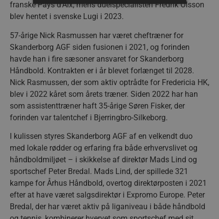
franske Pays d’Aix, mens duelspecialisten Fredrik Olsson
blev hentet i svenske Lugi i 2023.
Absolut nødvendige
Ydeevne
57-årige Nick Rasmussen har været cheftræner for
Målretning
Funktionalitet
Skanderborg AGF siden fusionen i 2021, og forinden
Absolut nødvendige cookies muliggør
havde han i fire sæsoner ansvaret for Skanderborg
hjemmesidens grundlæggende funktionalitet
Håndbold. Kontrakten er i år blevet forlænget til 2028.
såsom brugerlogin og kontoadministration.
Hjemmesiden kan ikke bruges korrekt uden de
Nick Rasmussen, der som aktiv optrådte for Fredericia HK,
absolut nødvendige cookies.
blev i 2022 kåret som årets træner. Siden 2022 har han
Navn
Udbyder / Domæne
Udløbsd
som assistenttræner haft 35-årige Søren Fisker, der
/dyna-.*/i
.aalborghaandbold.dk
Sessi
forinden var talentchef i Bjerringbro-Silkeborg.
I kulissen styres Skanderborg AGF af en velkendt duo
_dcid
1 år 
Google
med lokale rødder og erfaring fra både erhvervslivet og
måne
.aalborghaandbold.dk
håndboldmiljøet – i skikkelse af direktør Mads Lind og
sportschef Peter Bredal. Mads Lind, der spillede 321
kampe for Århus Håndbold, overtog direktørposten i 2021
efter at have været salgsdirektør i Expromo Europe. Peter
Bredal, der har været aktiv på liganiveau i både håndbold
og tennis, kombinerer hvervet som sportschef med sit