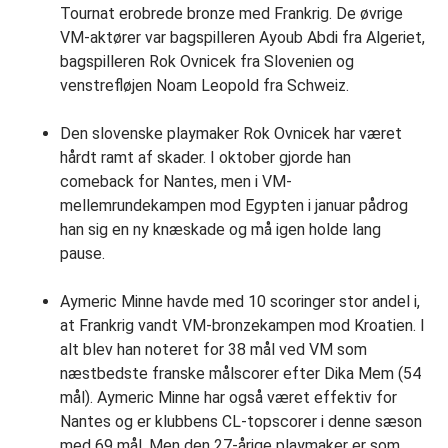
Tournat erobrede bronze med Frankrig. De øvrige
VM-aktører var bagspilleren Ayoub Abdi fra Algeriet,
bagspilleren Rok Ovnicek fra Slovenien og
venstrefløjen Noam Leopold fra Schweiz.
Den slovenske playmaker Rok Ovnicek har været
hårdt ramt af skader. I oktober gjorde han
comeback for Nantes, men i VM-
mellemrundekampen mod Egypten i januar pådrog
han sig en ny knæskade og må igen holde lang
pause.
Aymeric Minne havde med 10 scoringer stor andel i,
at Frankrig vandt VM-bronzekampen mod Kroatien. I
alt blev han noteret for 38 mål ved VM som
næstbedste franske målscorer efter Dika Mem (54
mål). Aymeric Minne har også været effektiv for
Nantes og er klubbens CL-topscorer i denne sæson
med 69 mål. Men den 27-årige playmaker er som