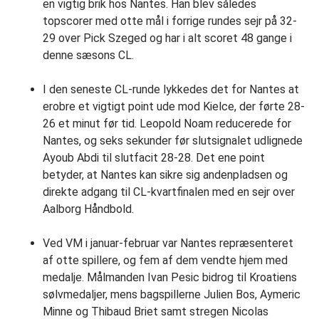
en vigtig brik hos Nantes. Han blev således
topscorer med otte mål i forrige rundes sejr på 32-
29 over Pick Szeged og har i alt scoret 48 gange i
denne sæsons CL.
I den seneste CL-runde lykkedes det for Nantes at
erobre et vigtigt point ude mod Kielce, der førte 28-
26 et minut før tid. Leopold Noam reducerede for
Nantes, og seks sekunder før slutsignalet udlignede
Ayoub Abdi til slutfacit 28-28. Det ene point
betyder, at Nantes kan sikre sig andenpladsen og
direkte adgang til CL-kvartfinalen med en sejr over
Aalborg Håndbold.
Ved VM i januar-februar var Nantes repræsenteret
af otte spillere, og fem af dem vendte hjem med
medalje. Målmanden Ivan Pesic bidrog til Kroatiens
sølvmedaljer, mens bagspillerne Julien Bos, Aymeric
Minne og Thibaud Briet samt stregen Nicolas