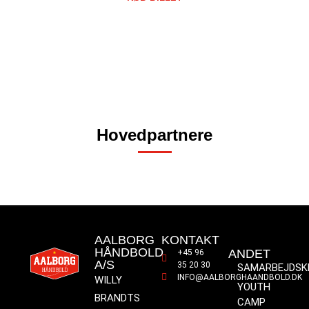
Hovedpartnere
AALBORG
KONTAKT
HÅNDBOLD
ANDET
+45 96
A/S
35 20 30
SAMARBEJDSK
INFO@AALBORGHAANDBOLD.DK
WILLY
YOUTH
BRANDTS
CAMP