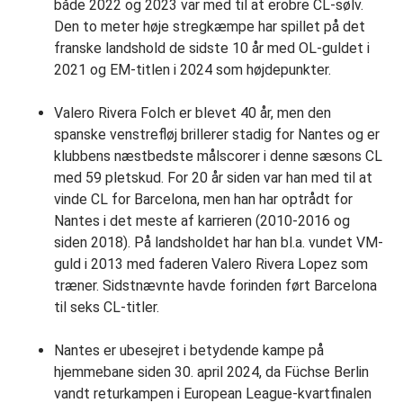
både 2022 og 2023 var med til at erobre CL-sølv.
Den to meter høje stregkæmpe har spillet på det
franske landshold de sidste 10 år med OL-guldet i
2021 og EM-titlen i 2024 som højdepunkter.
Valero Rivera Folch er blevet 40 år, men den
spanske venstrefløj brillerer stadig for Nantes og er
klubbens næstbedste målscorer i denne sæsons CL
med 59 pletskud. For 20 år siden var han med til at
vinde CL for Barcelona, men han har optrådt for
Nantes i det meste af karrieren (2010-2016 og
siden 2018). På landsholdet har han bl.a. vundet VM-
guld i 2013 med faderen Valero Rivera Lopez som
træner. Sidstnævnte havde forinden ført Barcelona
til seks CL-titler.
Nantes er ubesejret i betydende kampe på
hjemmebane siden 30. april 2024, da Füchse Berlin
vandt returkampen i European League-kvartfinalen