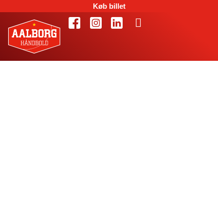
Køb billet
Værd at vide om
HBC Nantes