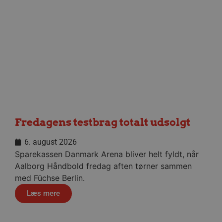
VISITOR_PRIVACY_METADATA
5 måne
YouTube
4 uge
.youtube.com
Fredagens testbrag totalt udsolgt
lf-cmp-189350
aalborghaandbold.dk
1 år
6. august 2026
Sparekassen Danmark Arena bliver helt fyldt, når
Aalborg Håndbold fredag aften tørner sammen
med Füchse Berlin.
Læs mere