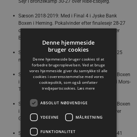
Sejr i bronzekamp 30-27 over Ribe-Esbjerg.
Sæson 2018-2019: Med i Final 4 i Jyske Bank
Boxen i Herning. Pokalvinder efter finalesejr 28-27
over Skanderborg. Sejr i semifinalen 29-27 over
Bjerringbro-Silkeborg.
Denne hjemmeside
bruger cookies
Sæson 2019-2020: Nederlag i kvartfinalen 24-25
Denne hjemmeside bruger cookies til at
mod GOG.
forbedre brugeroplevelsen. Ved at bruge
vores hjemmeside giver du samtykke til alle
Sæson 2020-2021: Med i Final4 i Jyske Bank Boxen
cookies i overensstemmelse med vores
i Herning. Nr. 2 efter finalenederlag 31-32 mod Mors-
cookiepolitik, som også omfatter
tredjepartscookies.
Læs mere
Thy. Sejr i semifinalen 35-31 over GOG.
ABSOLUT NØDVENDIGE
Sæson 2021-2022: Med i Final4 i Jyske Bank Boxen
i Herning. Pokalvinder efter finalesejr 30-27 over
YDEEVNE
MÅLRETNING
GOG. Sejr i semifinalen 34-25 over Mors-Thy.
FUNKTIONALITET
Sæson 2022-2023: Nederlag i kvartfinalen 39-41