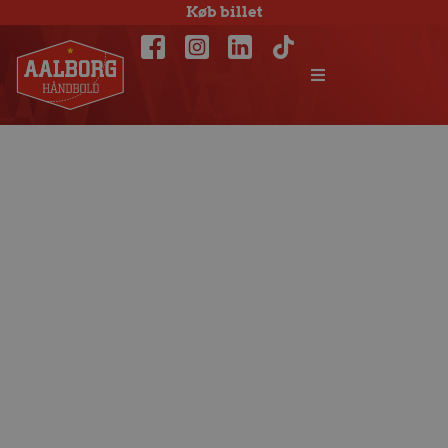
Køb billet
Værd at vide – om
Santander Final4