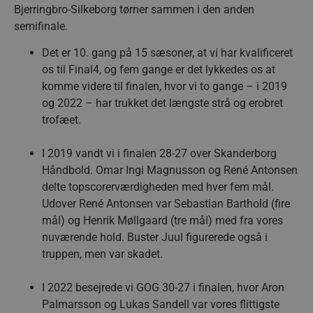
Bjerringbro-Silkeborg tørner sammen i den anden
semifinale.
Det er 10. gang på 15 sæsoner, at vi har kvalificeret
os til Final4, og fem gange er det lykkedes os at
komme videre til finalen, hvor vi to gange – i 2019
og 2022 – har trukket det længste strå og erobret
trofæet.
I 2019 vandt vi i finalen 28-27 over Skanderborg
Håndbold. Omar Ingi Magnusson og René Antonsen
delte topscorerværdigheden med hver fem mål.
Udover René Antonsen var Sebastian Barthold (fire
mål) og Henrik Møllgaard (tre mål) med fra vores
nuværende hold. Buster Juul figurerede også i
truppen, men var skadet.
I 2022 besejrede vi GOG 30-27 i finalen, hvor Aron
Palmarsson og Lukas Sandell var vores flittigste