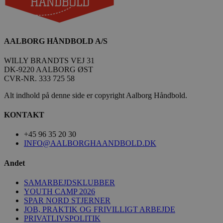
/dyna-.*/i
.aalborghaandbold.dk
_dcid
Google
.aalborghaandbold.dk
AALBORG HÅNDBOLD A/S
WILLY BRANDTS VEJ 31
DK-9220 AALBORG ØST
CVR-NR. 333 725 58
Alt indhold på denne side er copyright Aalborg Håndbold.
__cf_bm
Cloudflare Inc.
KONTAKT
.linkedin.com
+45 96 35 20 30
INFO@AALBORGHAANDBOLD.DK
Andet
CookieScriptConsent
CookieScript
aalborghaandbold.dk
SAMARBEJDSKLUBBER
YOUTH CAMP 2026
SPAR NORD STJERNER
JOB, PRAKTIK OG FRIVILLIGT ARBEJDE
PRIVATLIVSPOLITIK