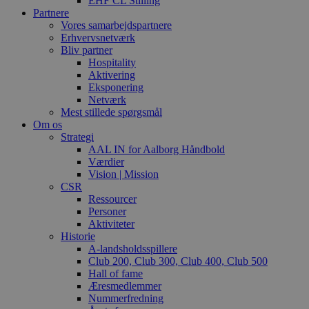
EHF CL Stilling
Partnere
Vores samarbejdspartnere
Erhvervsnetværk
Bliv partner
Hospitality
Aktivering
Eksponering
Netværk
Mest stillede spørgsmål
Om os
Strategi
AAL IN for Aalborg Håndbold
Værdier
Vision | Mission
CSR
Ressourcer
Personer
Aktiviteter
Historie
A-landsholdsspillere
Club 200, Club 300, Club 400, Club 500
Hall of fame
Æresmedlemmer
Nummerfredning