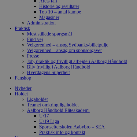
Årets fan
Historie og resultater
Top 10 – antal kampe
Magasiner
Administration
Praktisk
Mest stillede spørgsmål
Find vej
Velgørenhed – ansøg Sydbanks-billetpulje
Velgørenhed – ansøg om sponsorgaver
Presse
Job, praktik og frivilligt arbejde i Aalborg Håndbold
Bliv frivillig i Aalborg Håndbold
Hverdagens Superhelt
Fanshop
Nyheder
Holdet
Ligaholdet
Teamet omkring ligaholdet
Aalborg Håndbold Eliteakademi
U/17
U/19 Liga
Sportsefterskolen Aabybro – SEA
Praktisk info og kontakt