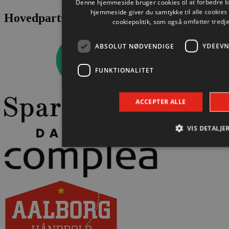
Denne hjemmeside bruger cookies til at forbedre b
hjemmeside giver du samtykke til alle cookie
Hovedpartnere
cookiepolitik, som også omfatter tredj
ABSOLUT NØDVENDIGE
YDEEVN
FUNKTIONALITET
ACCEPTER ALLE
VIS DETALJE
Absolut nødvendige
Ydeevne
Mål
Absolut nødvendige cookies muliggør hjemmesidens gru
brugerlogin og kontoadministration. Hjemmesiden kan ik
nødvendige cookies.
Navn
Udbyder / Domæne