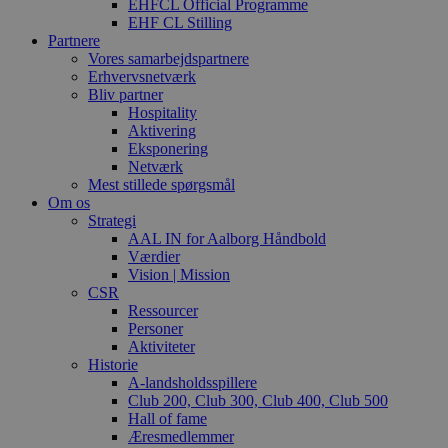
EHFCL Official Programme
EHF CL Stilling
Partnere
Vores samarbejdspartnere
Erhvervsnetværk
Bliv partner
Hospitality
Aktivering
Eksponering
Netværk
Mest stillede spørgsmål
Om os
Strategi
AAL IN for Aalborg Håndbold
Værdier
Vision | Mission
CSR
Ressourcer
Personer
Aktiviteter
Historie
A-landsholdsspillere
Club 200, Club 300, Club 400, Club 500
Hall of fame
Æresmedlemmer