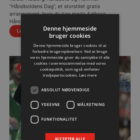
”Håndboldens Dag”, et storstilet gratis
arrangement, hvor du kan møde Aalborg
Håndbolds ligaspillere, se det nyeste...
Denne hjemmeside
Læs mere
bruger cookies
Denne hjemmeside bruger cookies til at
forbedre brugeroplevelsen. Ved at bruge
vores hjemmeside giver du samtykke til alle
cookies i overensstemmelse med vores
Nyhed
cookiepolitik, som også omfatter
tredjepartscookies.
Læs mere
ABSOLUT NØDVENDIGE
YDEEVNE
MÅLRETNING
FUNKTIONALITET
ACCEPTER ALLE