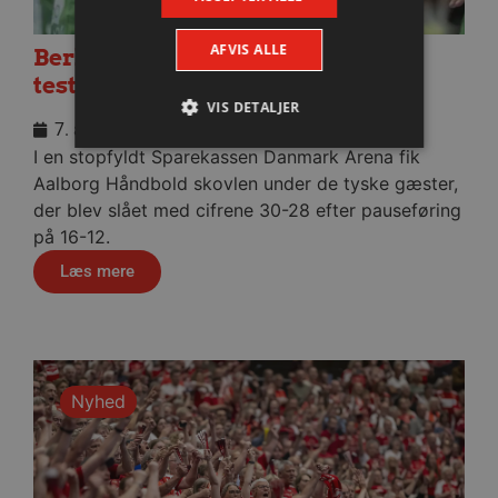
AFVIS ALLE
Berlin besejret i medrivende
testkamp
VIS DETALJER
7. august 2026
I en stopfyldt Sparekassen Danmark Arena fik
Aalborg Håndbold skovlen under de tyske gæster,
Absolut nødvendige
Ydeevne
der blev slået med cifrene 30-28 efter pauseføring
Målretning
Funktionalitet
på 16-12.
Absolut nødvendige cookies muliggør
Læs mere
hjemmesidens grundlæggende funktionalitet
såsom brugerlogin og kontoadministration.
Hjemmesiden kan ikke bruges korrekt uden de
absolut nødvendige cookies.
Navn
Udbyder / Domæne
Udløbsd
Nyhed
/dyna-.*/i
.aalborghaandbold.dk
Sessi
_dcid
1 år 
Google
måne
.aalborghaandbold.dk