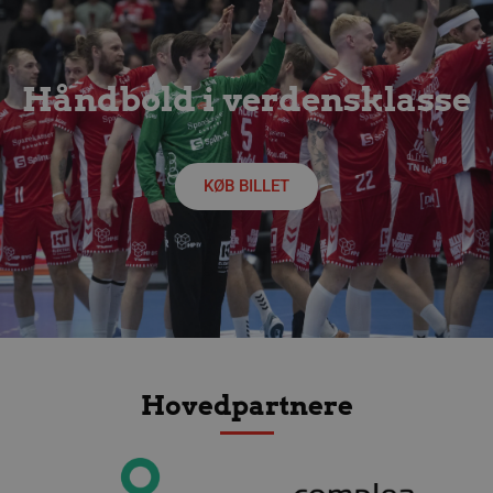
Håndbold i verdensklasse
KØB BILLET
lf-cmp-189350
aalborghaandbold.dk
1 år
Hovedpartnere
Navn
Udbyder / Domæne
Udløbsdato