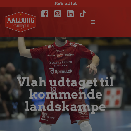
Køb billet
Vlah udtaget til
kommende
landskampe