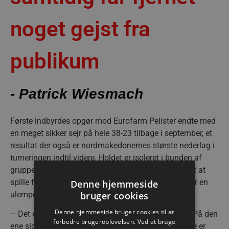
noget gejst fra
publikum
- Patrick Wiesmach
Første indbyrdes opgør mod Eurofarm Pelister endte med
en meget sikker sejr på hele 38-23 tilbage i september, et
resultat der også er nordmakedonernes største nederlag i
turneringen indtil videre. Holdet er isoleret i bunden af
gruppe A i turneringen uden point og har derfor intet at
spille for onsdag aften, men om det er en fordel eller en
Denne hjemmeside
bruger cookies
ulempe kan være svært at vurdere.
Denne hjemmeside bruger cookies til at
– Det er ikke nemt at sige at på forhånd synes jeg. På den
forbedre brugeroplevelsen. Ved at bruge
ene side giver man sig måske ikke helt fordi der ikke er