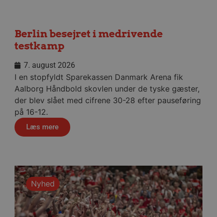
Google Privacy Policy
Berlin besejret i medrivende
CookieScriptConsent
4 uger
CookieScript
dag
aalborghaandbold.dk
testkamp
7. august 2026
I en stopfyldt Sparekassen Danmark Arena fik
Aalborg Håndbold skovlen under de tyske gæster,
der blev slået med cifrene 30-28 efter pauseføring
på 16-12.
VISITOR_PRIVACY_METADATA
5 måne
YouTube
4 uge
.youtube.com
Læs mere
Nyhed