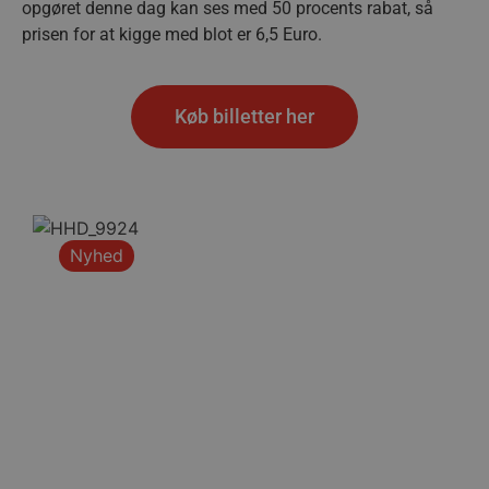
opgøret denne dag kan ses med 50 procents rabat, så
Målretning
Funktionalitet
prisen for at kigge med blot er 6,5 Euro.
Absolut nødvendige cookies muliggør
hjemmesidens grundlæggende funktionalitet
såsom brugerlogin og kontoadministration.
Køb billetter her
Hjemmesiden kan ikke bruges korrekt uden de
absolut nødvendige cookies.
Navn
Udbyder / Domæne
Udløbsd
/dyna-.*/i
.aalborghaandbold.dk
Sessi
Nyhed
_dcid
1 år 
Google
måne
.aalborghaandbold.dk
__cf_bm
29 minu
Cloudflare Inc.
56
.linkedin.com
sekund