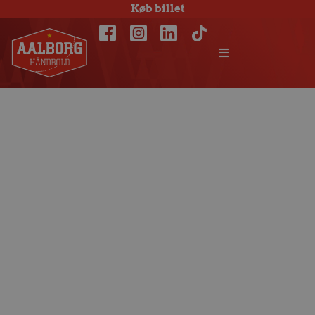
Køb billet
Wiesmach: Vi skal
punktere ballonen
fra start