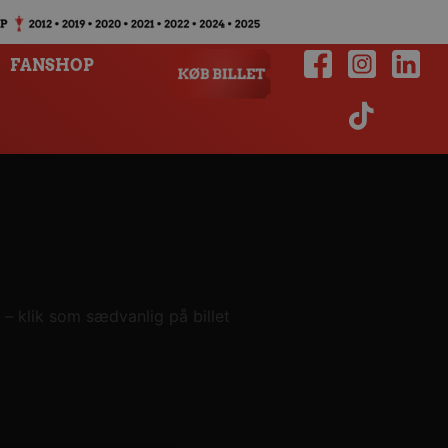
FANSHOP
e – klik som sædvanlig på billet