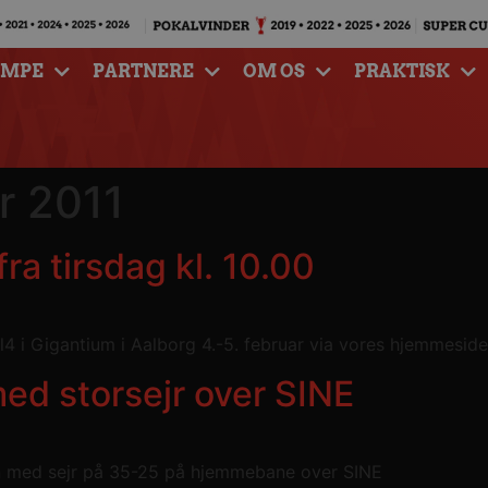
AMPE
PARTNERE
OM OS
PRAKTISK
r 2011
 fra tirsdag kl. 10.00
inal4 i Gigantium i Aalborg 4.-5. februar via vores hjemmesid
ed storsejr over SINE
gen med sejr på 35-25 på hjemmebane over SINE