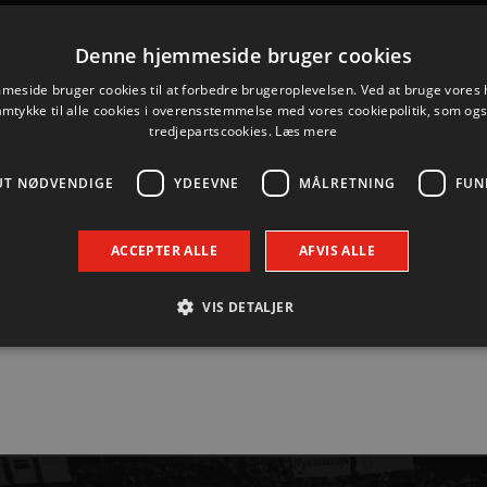
r-konkurrencen fundet
Denne hjemmeside bruger cookies
eside bruger cookies til at forbedre brugeroplevelsen. Ved at bruge vore
el, er den heldige vinder af to rejser til EM i Serbien i janu
amtykke til alle cookies i overensstemmelse med vores cookiepolitik, som og
tredjepartscookies.
Læs mere
UT NØDVENDIGE
YDEEVNE
MÅLRETNING
FUN
ACCEPTER ALLE
AFVIS ALLE
VIS DETALJER
Absolut nødvendige
Ydeevne
Målretning
Funktionalitet
 muliggør hjemmesidens grundlæggende funktionalitet såsom brugerlogin og kontoad
n de absolut nødvendige cookies.
Udbyder / Domæne
Udløbsdato
Beskrivelse