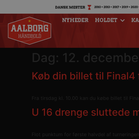
NYHEDER
HOLDET
K
Dag:
12. decembe
Køb din billet til Final4
Fra tirsdag kl. 10.00 kan du købe billet til F
U 16 drenge sluttede m
Flot punktum for første halvdel af turnerin