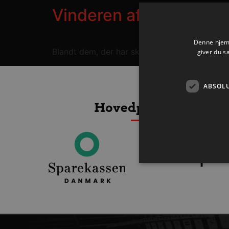
Vinderen af Red Powe
Denne hjemm
Blandt dem, der har skiftet til Nordjysk Elhand
giver du s
ABSOL
Hovedpartnere
Absolut nødvendige cookies
kan ikke bruges korrekt ude
Navn