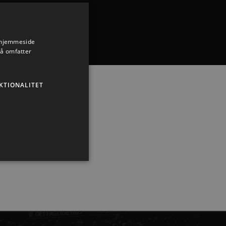
s hjemmeside
ar fundet
så omfatter
KTIONALITET
ministration. Hjemmesiden