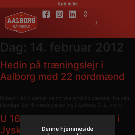
Køb billet
Dag:
14. februar 2012
Hedin på træningslejr i
Aalborg med 22 nordmænd
Robert Hedin samler de norske landsholdsemner fra den
hjemlige liga til træningssamling i Aalborg 5.-9. marts
U 16 drenge i semifinalen i
Jysk Elite Cup
Denne hjemmeside