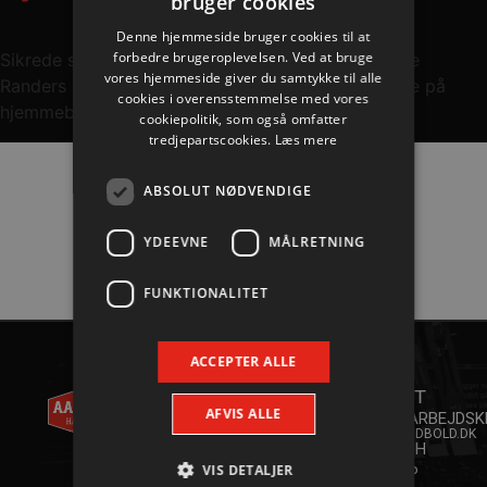
bruger cookies
Denne hjemmeside bruger cookies til at
forbedre brugeroplevelsen. Ved at bruge
Sikrede sig pladsen ved på hjemmebane at besejre
vores hjemmeside giver du samtykke til alle
Randers 34-29 – møder liga-holdet Herning-Hauge på
cookies i overensstemmelse med vores
hjemmebane i semifinalen
cookiepolitik, som også omfatter
tredjepartscookies.
Læs mere
ABSOLUT NØDVENDIGE
Hovedpartnere
YDEEVNE
MÅLRETNING
FUNKTIONALITET
ACCEPTER ALLE
AALBORG
KONTAKT
HÅNDBOLD
ANDET
+45 96
A/S
AFVIS ALLE
35 20 30
SAMARBEJDSK
INFO@AALBORGHAANDBOLD.DK
WILLY
YOUTH
BRANDTS
VIS DETALJER
CAMP